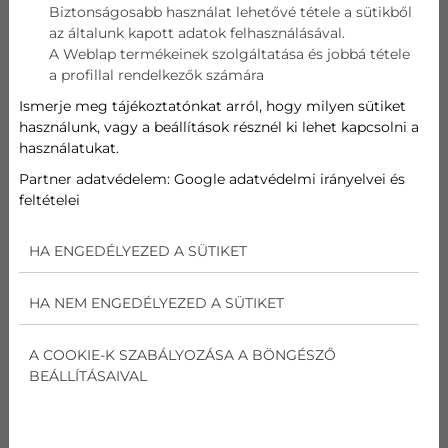
Biztonságosabb használat lehetővé tétele a sütikből
az általunk kapott adatok felhasználásával.
Telefon
A Weblap termékeinek szolgáltatása és jobbá tétele
a profillal rendelkezők számára
Cím
Ismerje meg tájékoztatónkat arról, hogy milyen sütiket
használunk, vagy a beállítások résznél ki lehet kapcsolni a
használatukat.
Üzenet
Partner adatvédelem:
Google adatvédelmi irányelvei és
feltételei
Az
adatvédelmi nyilatkozat
ot elolvastam és
elfogadom.
HA ENGEDÉLYEZED A SÜTIKET
Nem vagyok robot!
HA NEM ENGEDÉLYEZED A SÜTIKET
Kapcsolatfelvétel
A COOKIE-K SZABÁLYOZÁSA A BÖNGÉSZŐ
BEÁLLÍTÁSAIVAL