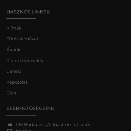
HASZNOS LINKEK
Klímák
Fűtés klímával
Áraink
Klíma tudnivalók
Galéria
Kapcsolat
Blog
ELÉRHETŐSÉGEINK
: 1116 Budapest, Alabástrom utca 45.
:
Kattints