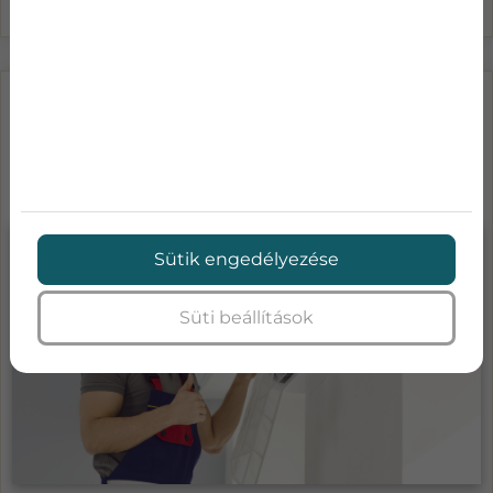
LÉGKONDICIONÁLÓ KARBANTARTÁS
ÁRAK-MENNYIBE KERÜL A KLÍMA
SZA...
Sütik engedélyezése
Süti beállítások