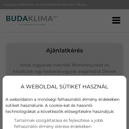
Ingyenes felmérés és ajánlatkérés klímára | BudaKlíma
Ajánlatkérés
Kérje ingyenes mérnöki felmérésünket és
készítünk egy kedvező egyedi árajánlatot Önnek
(Budapesten és környékén vállalunk kivitelezést)
A WEBOLDAL SÜTIKET HASZNÁL
Választott termék
AUX Omega
A weboldalon a minőségi felhasználói élmény érdekében
sütiket használunk. A cookie-kat és hasonló
technológiákat a következők elősegítésére használjuk:
Név
Tartalmak szolgáltatása és fejlesztése a jobb
felhasználói élmény elérése érdekében
E-mail