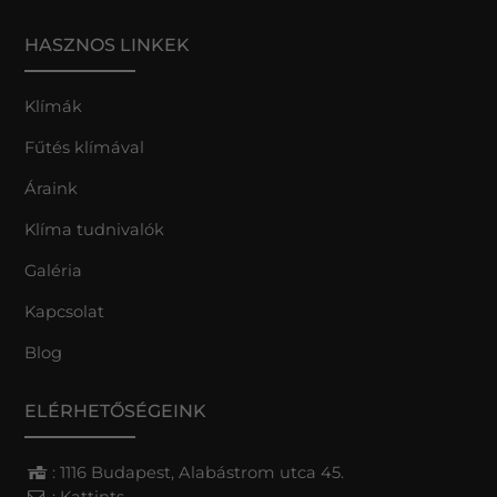
HASZNOS LINKEK
Klímák
Fűtés klímával
Áraink
Klíma tudnivalók
Galéria
Kapcsolat
Blog
ELÉRHETŐSÉGEINK
: 1116 Budapest, Alabástrom utca 45.
:
Kattints