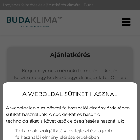
Ingyenes felmérés és ajánlatkérés klímára | BudaKlíma
Ajánlatkérés
Kérje ingyenes mérnöki felmérésünket és
készítünk egy kedvező egyedi árajánlatot Önnek
(Budapesten és környékén vállalunk kivitelezést)
A WEBOLDAL SÜTIKET HASZNÁL
Választott termék
Bosch Climate 2000 2,5kW
A weboldalon a minőségi felhasználói élmény érdekében
sütiket használunk. A cookie-kat és hasonló
technológiákat a következők elősegítésére használjuk:
Név
Tartalmak szolgáltatása és fejlesztése a jobb
felhasználói élmény elérése érdekében
E-mail