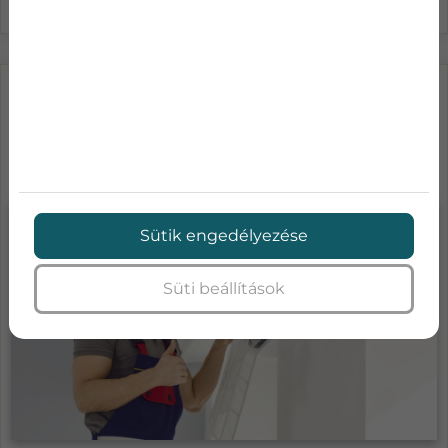
LÉGKONDICIONÁLÓ KARBANTARTÁS
ÁRAK-MENNYIBE KERÜL A KLÍMA
SZA...
Sütik engedélyezése
Süti beállítások