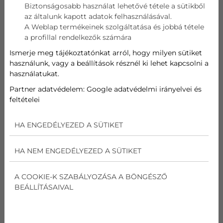
Biztonságosabb használat lehetővé tétele a sütikből
az általunk kapott adatok felhasználásával.
Telefon
A Weblap termékeinek szolgáltatása és jobbá tétele
a profillal rendelkezők számára
Cím
Ismerje meg tájékoztatónkat arról, hogy milyen sütiket
használunk, vagy a beállítások résznél ki lehet kapcsolni a
használatukat.
Üzenet
Partner adatvédelem:
Google adatvédelmi irányelvei és
feltételei
Az
adatvédelmi nyilatkozat
ot elolvastam és
elfogadom.
HA ENGEDÉLYEZED A SÜTIKET
Nem vagyok robot!
HA NEM ENGEDÉLYEZED A SÜTIKET
Kapcsolatfelvétel
A COOKIE-K SZABÁLYOZÁSA A BÖNGÉSZŐ
BEÁLLÍTÁSAIVAL