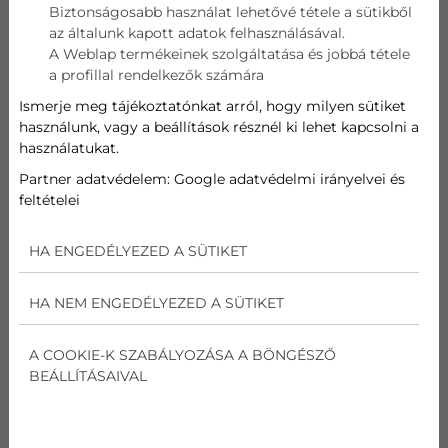
Biztonságosabb használat lehetővé tétele a sütikből
az általunk kapott adatok felhasználásával.
Telefon
A Weblap termékeinek szolgáltatása és jobbá tétele
a profillal rendelkezők számára
Cím
Ismerje meg tájékoztatónkat arról, hogy milyen sütiket
használunk, vagy a beállítások résznél ki lehet kapcsolni a
használatukat.
Üzenet
Partner adatvédelem:
Google adatvédelmi irányelvei és
feltételei
Az
adatvédelmi nyilatkozat
ot elolvastam és
elfogadom.
HA ENGEDÉLYEZED A SÜTIKET
Nem vagyok robot!
HA NEM ENGEDÉLYEZED A SÜTIKET
Kapcsolatfelvétel
A COOKIE-K SZABÁLYOZÁSA A BÖNGÉSZŐ
BEÁLLÍTÁSAIVAL