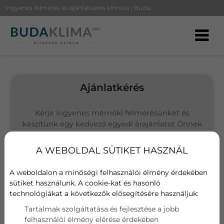
Ingyenes felmérés és ajánlatkérés klímára | BudaKlíma
Ajánlatkérés
Kérje ingyenes mérnöki felmérésünket és
készítünk egy kedvező egyedi árajánlatot Önnek
(Budapesten és környékén vállalunk kivitelezést)
A WEBOLDAL SÜTIKET HASZNÁL
Választott termék
Bosch Climate 3000i 3,5 kW
A weboldalon a minőségi felhasználói élmény érdekében
sütiket használunk. A cookie-kat és hasonló
technológiákat a következők elősegítésére használjuk:
Név
Tartalmak szolgáltatása és fejlesztése a jobb
felhasználói élmény elérése érdekében
E-mail