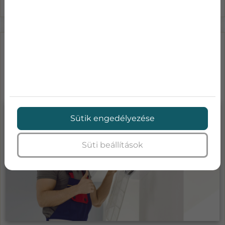
LÉGKONDICIONÁLÓ KARBANTARTÁS
ÁRAK-MENNYIBE KERÜL A KLÍMA
SZA...
Sütik engedélyezése
Süti beállítások