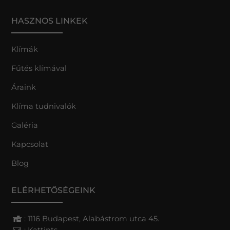
HASZNOS LINKEK
Klímák
Fűtés klímával
Áraink
Klíma tudnivalók
Galéria
Kapcsolat
Blog
ELÉRHETŐSÉGEINK
: 1116 Budapest, Alabástrom utca 45.
:
Kattints