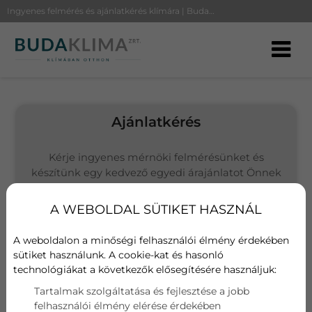
Ingyenes felmérés és ajánlatkérés klímára | BudaKlíma
Ajánlatkérés
Kérje ingyenes mérnöki felmérésünket és
készítünk egy kedvező egyedi árajánlatot Önnek
(Budapesten és környékén vállalunk kivitelezést)
A WEBOLDAL SÜTIKET HASZNÁL
Választott termék
Daikin Emura (fehér)
A weboldalon a minőségi felhasználói élmény érdekében
sütiket használunk. A cookie-kat és hasonló
technológiákat a következők elősegítésére használjuk:
Név
Tartalmak szolgáltatása és fejlesztése a jobb
felhasználói élmény elérése érdekében
E-mail