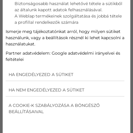
Biztonságosabb használat lehetővé tétele a sütikből
az általunk kapott adatok felhasználásával.
Telefon
A Weblap termékeinek szolgáltatása és jobbá tétele
a profillal rendelkezők számára
Cím
Ismerje meg tájékoztatónkat arról, hogy milyen sütiket
használunk, vagy a beállítások résznél ki lehet kapcsolni a
használatukat.
Üzenet
Partner adatvédelem:
Google adatvédelmi irányelvei és
feltételei
Az
adatvédelmi nyilatkozat
ot elolvastam és
elfogadom.
HA ENGEDÉLYEZED A SÜTIKET
Nem vagyok robot!
HA NEM ENGEDÉLYEZED A SÜTIKET
Kapcsolatfelvétel
A COOKIE-K SZABÁLYOZÁSA A BÖNGÉSZŐ
BEÁLLÍTÁSAIVAL