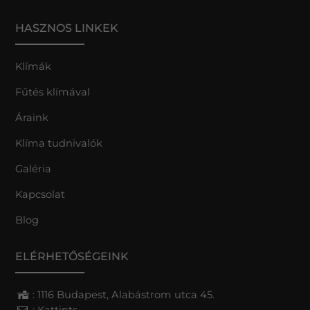
HASZNOS LINKEK
Klímák
Fűtés klímával
Áraink
Klíma tudnivalók
Galéria
Kapcsolat
Blog
ELÉRHETŐSÉGEINK
: 1116 Budapest, Alabástrom utca 45.
:
Kattints