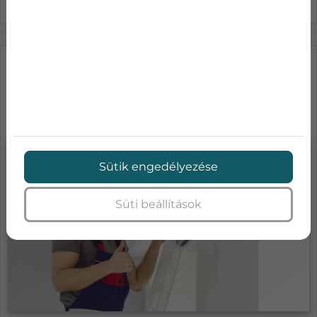
LÉGKONDICIONÁLÓ KARBANTARTÁS
ÁRAK-MENNYIBE KERÜL A KLÍMA
SZA...
Sütik engedélyezése
Süti beállítások