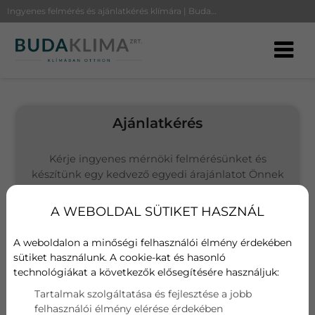
Ingyenes felmérés és ajánlatkérés klímára | BudaKlíma
Ajánlatkérés
Kérje ingyenes mérnöki felmérésünket és
készítünk egy kedvező egyedi árajánlatot Önnek
(Budapesten és környékén vállalunk kivitelezést)
A WEBOLDAL SÜTIKET HASZNÁL
Választott termék
Fisher Art-181AE2 Inverteres klíma
A weboldalon a minőségi felhasználói élmény érdekében
sütiket használunk. A cookie-kat és hasonló
technológiákat a következők elősegítésére használjuk:
Név
Tartalmak szolgáltatása és fejlesztése a jobb
felhasználói élmény elérése érdekében
E-mail