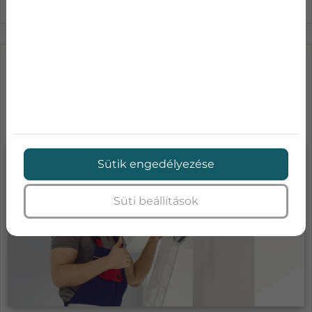
LÉGKONDICIONÁLÓ KARBANTARTÁS
ÁRAK-MENNYIBE KERÜL A KLÍMA
SZA...
Sütik engedélyezése
Süti beállítások