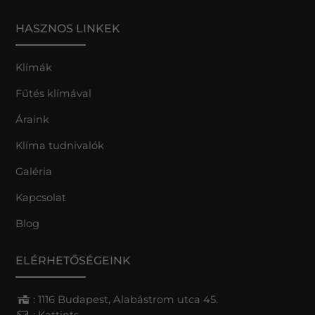
HASZNOS LINKEK
Klímák
Fűtés klímával
Áraink
Klíma tudnivalók
Galéria
Kapcsolat
Blog
ELÉRHETŐSÉGEINK
: 1116 Budapest, Alabástrom utca 45.
:
Kattints