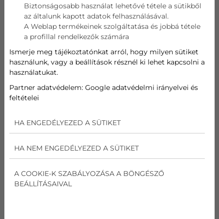
Biztonságosabb használat lehetővé tétele a sütikből
az általunk kapott adatok felhasználásával.
Telefon
A Weblap termékeinek szolgáltatása és jobbá tétele
a profillal rendelkezők számára
Cím
Ismerje meg tájékoztatónkat arról, hogy milyen sütiket
használunk, vagy a beállítások résznél ki lehet kapcsolni a
használatukat.
Üzenet
Partner adatvédelem:
Google adatvédelmi irányelvei és
feltételei
Az
adatvédelmi nyilatkozat
ot elolvastam és
elfogadom.
HA ENGEDÉLYEZED A SÜTIKET
Nem vagyok robot!
HA NEM ENGEDÉLYEZED A SÜTIKET
Kapcsolatfelvétel
A COOKIE-K SZABÁLYOZÁSA A BÖNGÉSZŐ
BEÁLLÍTÁSAIVAL