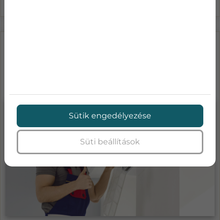
LÉGKONDICIONÁLÓ KARBANTARTÁS
ÁRAK-MENNYIBE KERÜL A KLÍMA
SZA...
Sütik engedélyezése
Süti beállítások