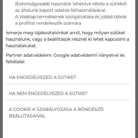
Biztonságosabb használat lehetővé tétele a sütikből
az általunk kapott adatok felhasználásával.
Telefon
A Weblap termékeinek szolgáltatása és jobbá tétele
a profillal rendelkezők számára
Cím
Ismerje meg tájékoztatónkat arról, hogy milyen sütiket
használunk, vagy a beállítások résznél ki lehet kapcsolni a
használatukat.
Üzenet
Partner adatvédelem:
Google adatvédelmi irányelvei és
feltételei
Az
adatvédelmi nyilatkozat
ot elolvastam és
elfogadom.
HA ENGEDÉLYEZED A SÜTIKET
Nem vagyok robot!
HA NEM ENGEDÉLYEZED A SÜTIKET
Kapcsolatfelvétel
A COOKIE-K SZABÁLYOZÁSA A BÖNGÉSZŐ
BEÁLLÍTÁSAIVAL