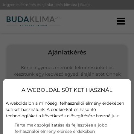
Ingyenes felmérés és ajánlatkérés klímára | BudaKlíma
Ajánlatkérés
Kérje ingyenes mérnöki felmérésünket és
készítünk egy kedvező egyedi árajánlatot Önnek
(Budapesten és környékén vállalunk kivitelezést)
A WEBOLDAL SÜTIKET HASZNÁL
Választott termék
Fisher Art-93AE3 Inverteres klíma
A weboldalon a minőségi felhasználói élmény érdekében
sütiket használunk. A cookie-kat és hasonló
technológiákat a következők elősegítésére használjuk:
Név
Tartalmak szolgáltatása és fejlesztése a jobb
felhasználói élmény elérése érdekében
E-mail