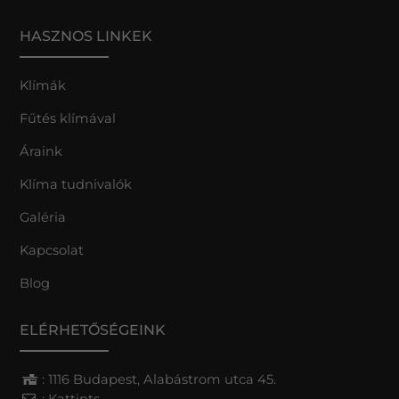
HASZNOS LINKEK
Klímák
Fűtés klímával
Áraink
Klíma tudnivalók
Galéria
Kapcsolat
Blog
ELÉRHETŐSÉGEINK
: 1116 Budapest, Alabástrom utca 45.
:
Kattints