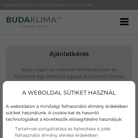
Ingyenes felmérés és ajánlatkérés klímára | BudaKlíma
Ajánlatkérés
Kérje ingyenes mérnöki felmérésünket és
készítünk egy kedvező egyedi árajánlatot Önnek
(Budapesten és környékén vállalunk kivitelezést)
A WEBOLDAL SÜTIKET HASZNÁL
Választott termék
Fujitsu ASYG09KMTA/AOYG09KMTA
A weboldalon a minőségi felhasználói élmény érdekében
sütiket használunk. A cookie-kat és hasonló
technológiákat a következők elősegítésére használjuk:
Név
Tartalmak szolgáltatása és fejlesztése a jobb
felhasználói élmény elérése érdekében
E-mail