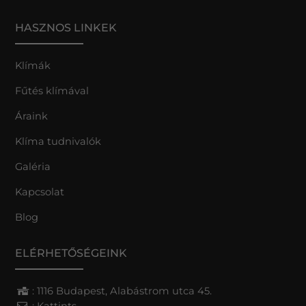
HASZNOS LINKEK
Klímák
Fűtés klímával
Áraink
Klíma tudnivalók
Galéria
Kapcsolat
Blog
ELÉRHETŐSÉGEINK
: 1116 Budapest, Alabástrom utca 45.
:
Kattints