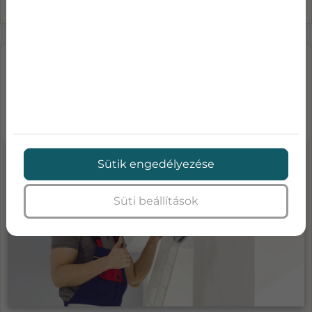
LÉGKONDICIONÁLÓ KARBANTARTÁS
ÁRAK-MENNYIBE KERÜL A KLÍMA
SZA...
Sütik engedélyezése
Süti beállítások