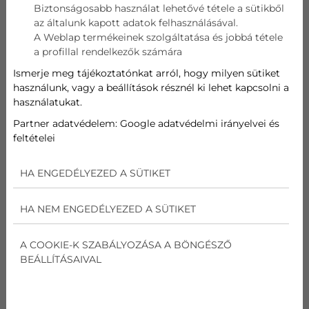
Biztonságosabb használat lehetővé tétele a sütikből
az általunk kapott adatok felhasználásával.
Telefon
A Weblap termékeinek szolgáltatása és jobbá tétele
a profillal rendelkezők számára
Cím
Ismerje meg tájékoztatónkat arról, hogy milyen sütiket
használunk, vagy a beállítások résznél ki lehet kapcsolni a
használatukat.
Üzenet
Partner adatvédelem:
Google adatvédelmi irányelvei és
feltételei
Az
adatvédelmi nyilatkozat
ot elolvastam és
elfogadom.
HA ENGEDÉLYEZED A SÜTIKET
Nem vagyok robot!
HA NEM ENGEDÉLYEZED A SÜTIKET
Kapcsolatfelvétel
A COOKIE-K SZABÁLYOZÁSA A BÖNGÉSZŐ
BEÁLLÍTÁSAIVAL