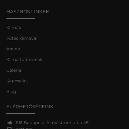
HASZNOS LINKEK
Klímák
Fűtés klímával
Áraink
Klíma tudnivalók
Galéria
Kapcsolat
Blog
ELÉRHETŐSÉGEINK
: 1116 Budapest, Alabástrom utca 45.
:
Kattints