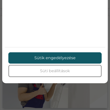
LÉGKONDICIONÁLÓ KARBANTARTÁS
ÁRAK-MENNYIBE KERÜL A KLÍMA
SZA...
Sütik engedélyezése
Süti beállítások