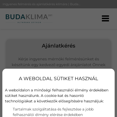
Ingyenes felmérés és ajánlatkérés klímára | BudaKlíma
Ajánlatkérés
Kérje ingyenes mérnöki felmérésünket és
készítünk egy kedvező egyedi árajánlatot Önnek
(Budapesten és környékén vállalunk kivitelezést)
A WEBOLDAL SÜTIKET HASZNÁL
Választott termék
Fujitsu ASYG09KPCE/ AOYG09KPCA
A weboldalon a minőségi felhasználói élmény érdekében
sütiket használunk. A cookie-kat és hasonló
technológiákat a következők elősegítésére használjuk:
Név
Tartalmak szolgáltatása és fejlesztése a jobb
felhasználói élmény elérése érdekében
E-mail