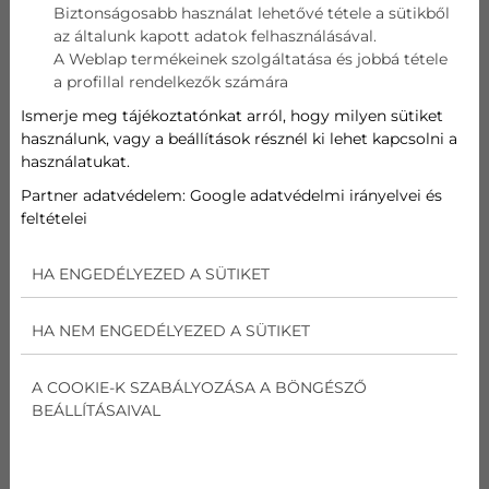
Biztonságosabb használat lehetővé tétele a sütikből
az általunk kapott adatok felhasználásával.
Telefon
A Weblap termékeinek szolgáltatása és jobbá tétele
a profillal rendelkezők számára
Cím
Ismerje meg tájékoztatónkat arról, hogy milyen sütiket
használunk, vagy a beállítások résznél ki lehet kapcsolni a
használatukat.
Üzenet
Partner adatvédelem:
Google adatvédelmi irányelvei és
feltételei
Az
adatvédelmi nyilatkozat
ot elolvastam és
elfogadom.
HA ENGEDÉLYEZED A SÜTIKET
Nem vagyok robot!
HA NEM ENGEDÉLYEZED A SÜTIKET
Kapcsolatfelvétel
A COOKIE-K SZABÁLYOZÁSA A BÖNGÉSZŐ
BEÁLLÍTÁSAIVAL