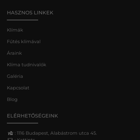
HASZNOS LINKEK
Klímák
Fűtés klímával
Áraink
Klíma tudnivalók
Galéria
Kapcsolat
Blog
ELÉRHETŐSÉGEINK
: 1116 Budapest, Alabástrom utca 45.
:
Kattints