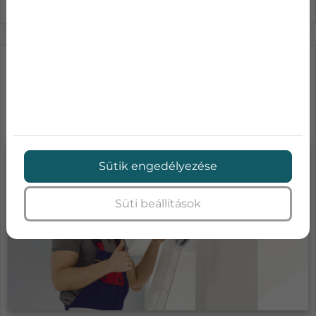
LÉGKONDICIONÁLÓ KARBANTARTÁS
ÁRAK-MENNYIBE KERÜL A KLÍMA
SZA...
Sütik engedélyezése
Süti beállítások