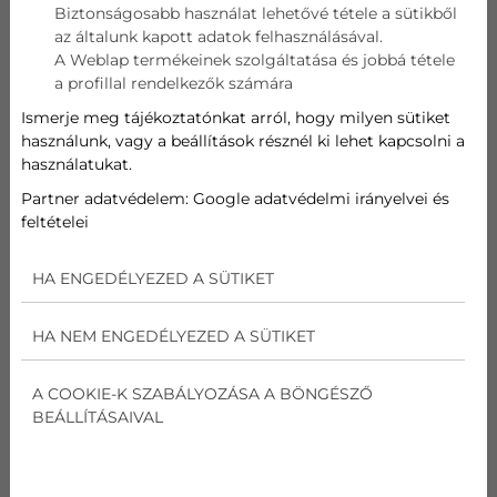
Biztonságosabb használat lehetővé tétele a sütikből
az általunk kapott adatok felhasználásával.
Telefon
A Weblap termékeinek szolgáltatása és jobbá tétele
a profillal rendelkezők számára
Cím
Ismerje meg tájékoztatónkat arról, hogy milyen sütiket
használunk, vagy a beállítások résznél ki lehet kapcsolni a
használatukat.
Üzenet
Partner adatvédelem:
Google adatvédelmi irányelvei és
feltételei
Az
adatvédelmi nyilatkozat
ot elolvastam és
elfogadom.
HA ENGEDÉLYEZED A SÜTIKET
Nem vagyok robot!
HA NEM ENGEDÉLYEZED A SÜTIKET
Kapcsolatfelvétel
A COOKIE-K SZABÁLYOZÁSA A BÖNGÉSZŐ
BEÁLLÍTÁSAIVAL