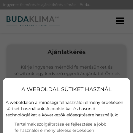
Ingyenes felmérés és ajánlatkérés klímára | BudaKlíma
Ajánlatkérés
Kérje ingyenes mérnöki felmérésünket és
készítünk egy kedvező egyedi árajánlatot Önnek
(Budapesten és környékén vállalunk kivitelezést)
A WEBOLDAL SÜTIKET HASZNÁL
Választott termék
Fujitsu ASYG12LMCE/AOYG12LMCE
A weboldalon a minőségi felhasználói élmény érdekében
sütiket használunk. A cookie-kat és hasonló
technológiákat a következők elősegítésére használjuk:
Név
Tartalmak szolgáltatása és fejlesztése a jobb
felhasználói élmény elérése érdekében
E-mail