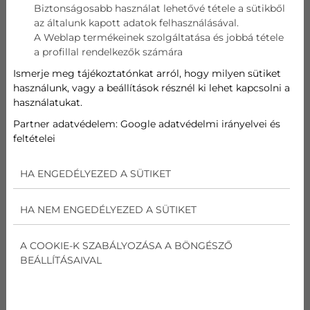
Biztonságosabb használat lehetővé tétele a sütikből
az általunk kapott adatok felhasználásával.
Telefon
A Weblap termékeinek szolgáltatása és jobbá tétele
a profillal rendelkezők számára
Cím
Ismerje meg tájékoztatónkat arról, hogy milyen sütiket
használunk, vagy a beállítások résznél ki lehet kapcsolni a
használatukat.
Üzenet
Partner adatvédelem:
Google adatvédelmi irányelvei és
feltételei
Az
adatvédelmi nyilatkozat
ot elolvastam és
elfogadom.
HA ENGEDÉLYEZED A SÜTIKET
Nem vagyok robot!
HA NEM ENGEDÉLYEZED A SÜTIKET
Kapcsolatfelvétel
A COOKIE-K SZABÁLYOZÁSA A BÖNGÉSZŐ
BEÁLLÍTÁSAIVAL