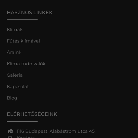
HASZNOS LINKEK
Klímák
Fűtés klímával
Áraink
Klíma tudnivalók
Galéria
Kapcsolat
Blog
ELÉRHETŐSÉGEINK
: 1116 Budapest, Alabástrom utca 45.
:
Kattints