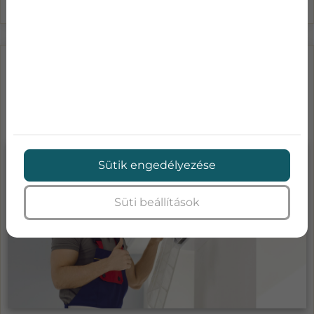
LÉGKONDICIONÁLÓ KARBANTARTÁS
ÁRAK-MENNYIBE KERÜL A KLÍMA
SZA...
Sütik engedélyezése
Süti beállítások