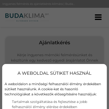
Ingyenes felmérés és ajánlatkérés klímára | BudaKlíma
Ajánlatkérés
Kérje ingyenes mérnöki felmérésünket és
készítünk egy kedvező egyedi árajánlatot Önnek
(Budapesten és környékén vállalunk kivitelezést)
A WEBOLDAL SÜTIKET HASZNÁL
Választott termék
Gree Amber Royal GWH09YD
A weboldalon a minőségi felhasználói élmény érdekében
sütiket használunk. A cookie-kat és hasonló
technológiákat a következők elősegítésére használjuk:
Név
Tartalmak szolgáltatása és fejlesztése a jobb
felhasználói élmény elérése érdekében
E-mail