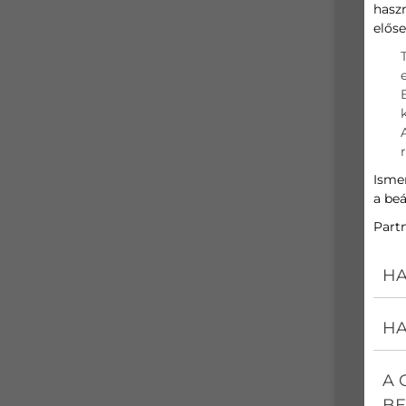
hasz
előse
N
E
T
Ismer
a beá
C
Part
HA
Ü
HA
A 
BE