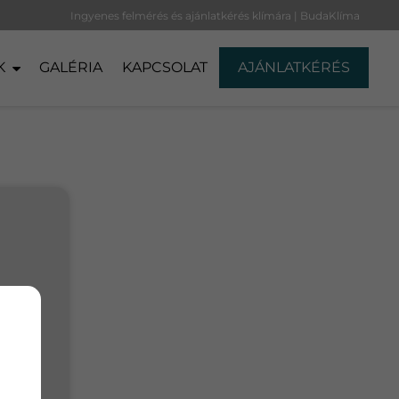
Ingyenes felmérés és ajánlatkérés klímára | BudaKlíma
K
GALÉRIA
KAPCSOLAT
AJÁNLATKÉRÉS
ező
k