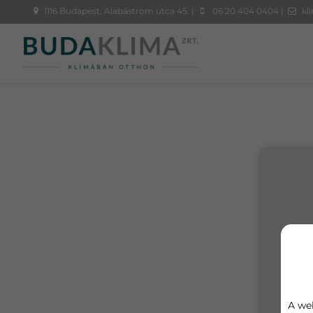
1116 Budapest, Alabástrom utca 45. |
06 20 404 0404 |
kl
Ké
Vál
A we
Gre