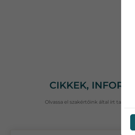
CIKKEK, INFOR
Olvassa el szakértőink által írt taná