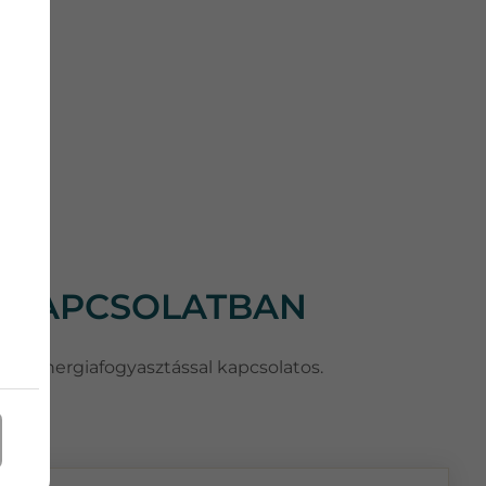
L KAPCSOLATBAN
honi energiafogyasztással kapcsolatos.