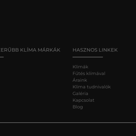
ZERŰBB KLÍMA MÁRKÁK
HASZNOS LINKEK
Klímák
Fűtés klímával
Áraink
Klíma tudnivalók
Galéria
Kapcsolat
Blog