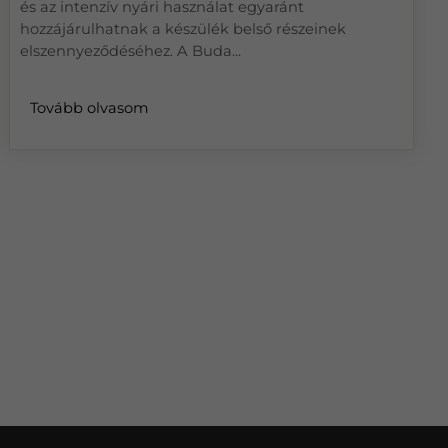
és az intenzív nyári használat egyaránt
hozzájárulhatnak a készülék belső részeinek
elszennyeződéséhez. A Buda...
Tovább olvasom