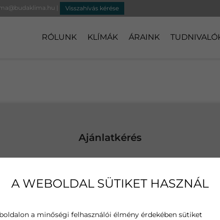
ima@budaklima.hu
|
Visszahívás kérése
RÓLUNK
KLÍMÁK
ÁRAINK
TUDNIVALÓ
Ajánlatkérés
rje ingyenes mérnöki felmérésünket és készítünk egy kedv
egyedi árajánlatot Önnek (Budapesten és környékén vállalun
A WEBOLDAL SÜTIKET HASZNÁL
kivitelezést)
asztott termék
boldalon a minőségi felhasználói élmény érdekében sütiket
e Comfort Pro 3,5kW Inverteres klíma