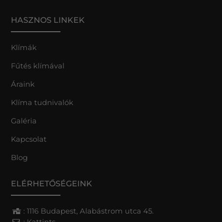
HASZNOS LINKEK
Klímák
Fűtés klímával
Áraink
Klíma tudnivalók
Galéria
Kapcsolat
Blog
ELÉRHETŐSÉGEINK
: 1116 Budapest, Alabástrom utca 45.
:
Kattints