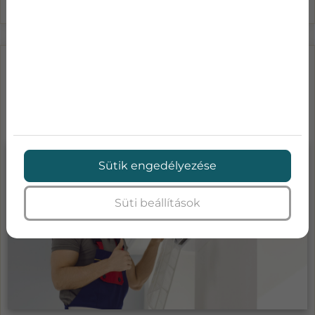
LÉGKONDICIONÁLÓ KARBANTARTÁS
ÁRAK-MENNYIBE KERÜL A KLÍMA
SZA...
Sütik engedélyezése
Süti beállítások