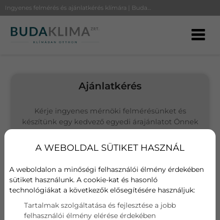
Ingyenes felmérés és ajánlatkérés klímára | BudaKlíma
Ajánlatkérés
Kérje ingyenes mérnöki felmérésünket és
készítünk egy kedvező egyedi árajánlatot Önnek
(Budapesten és környékén vállalunk kivitelezést)
A WEBOLDAL SÜTIKET HASZNÁL
Választott termék
Gree Comfort X Inverteres klíma
A weboldalon a minőségi felhasználói élmény érdekében
sütiket használunk. A cookie-kat és hasonló
technológiákat a következők elősegítésére használjuk:
Név
Tartalmak szolgáltatása és fejlesztése a jobb
felhasználói élmény elérése érdekében
E-mail