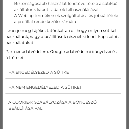
Biztonságosabb használat lehetővé tétele a sütikből
az általunk kapott adatok felhasználásával.
Telefon
A Weblap termékeinek szolgáltatása és jobbá tétele
a profillal rendelkezők számára
Cím
Ismerje meg tájékoztatónkat arról, hogy milyen sütiket
használunk, vagy a beállítások résznél ki lehet kapcsolni a
használatukat.
Üzenet
Partner adatvédelem:
Google adatvédelmi irányelvei és
feltételei
Az
adatvédelmi nyilatkozat
ot elolvastam és
elfogadom.
HA ENGEDÉLYEZED A SÜTIKET
Nem vagyok robot!
HA NEM ENGEDÉLYEZED A SÜTIKET
Kapcsolatfelvétel
A COOKIE-K SZABÁLYOZÁSA A BÖNGÉSZŐ
BEÁLLÍTÁSAIVAL