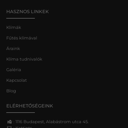
HASZNOS LINKEK
Klímák
Fűtés klímával
Áraink
Klíma tudnivalók
Galéria
Kapcsolat
Blog
ELÉRHETŐSÉGEINK
: 1116 Budapest, Alabástrom utca 45.
:
Kattints