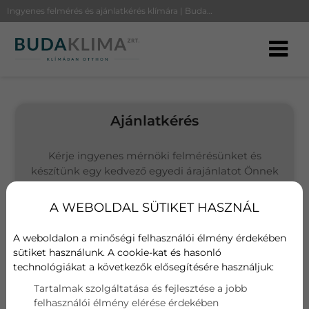
Ingyenes felmérés és ajánlatkérés klímára | BudaKlíma
Ajánlatkérés
Kérje ingyenes mérnöki felmérésünket és
készítünk egy kedvező egyedi árajánlatot Önnek
(Budapesten és környékén vállalunk kivitelezést)
A WEBOLDAL SÜTIKET HASZNÁL
Választott termék
Gree PULSE GWH09AGA
A weboldalon a minőségi felhasználói élmény érdekében
sütiket használunk. A cookie-kat és hasonló
technológiákat a következők elősegítésére használjuk:
Név
Tartalmak szolgáltatása és fejlesztése a jobb
felhasználói élmény elérése érdekében
E-mail