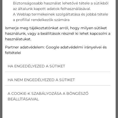
Biztonságosabb használat lehetővé tétele a sütikből
az általunk kapott adatok felhasználásával.
Telefon
A Weblap termékeinek szolgáltatása és jobbá tétele
a profillal rendelkezők számára
Cím
Ismerje meg tájékoztatónkat arról, hogy milyen sütiket
használunk, vagy a beállítások résznél ki lehet kapcsolni a
használatukat.
Üzenet
Partner adatvédelem:
Google adatvédelmi irányelvei és
feltételei
Az
adatvédelmi nyilatkozat
ot elolvastam és
elfogadom.
HA ENGEDÉLYEZED A SÜTIKET
Nem vagyok robot!
HA NEM ENGEDÉLYEZED A SÜTIKET
Kapcsolatfelvétel
A COOKIE-K SZABÁLYOZÁSA A BÖNGÉSZŐ
BEÁLLÍTÁSAIVAL