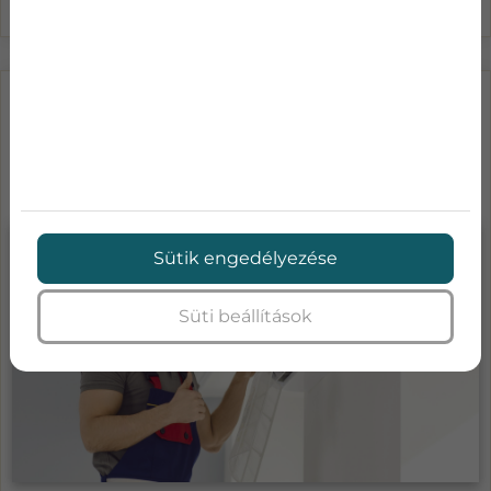
LÉGKONDICIONÁLÓ KARBANTARTÁS
ÁRAK-MENNYIBE KERÜL A KLÍMA
SZA...
Sütik engedélyezése
Süti beállítások