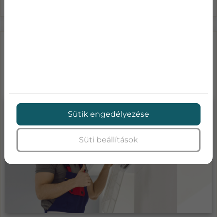
LÉGKONDICIONÁLÓ KARBANTARTÁS
ÁRAK-MENNYIBE KERÜL A KLÍMA
SZA...
Sütik engedélyezése
Süti beállítások