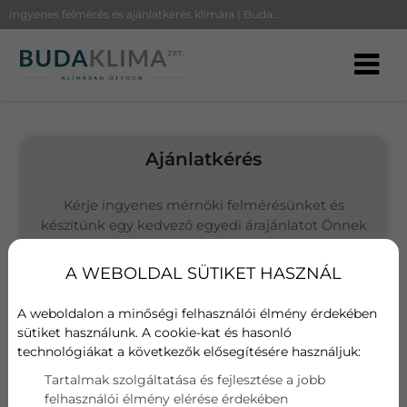
Ingyenes felmérés és ajánlatkérés klímára | BudaKlíma
Ajánlatkérés
Kérje ingyenes mérnöki felmérésünket és
készítünk egy kedvező egyedi árajánlatot Önnek
(Budapesten és környékén vállalunk kivitelezést)
A WEBOLDAL SÜTIKET HASZNÁL
Választott termék
LG Artcool AC09SQ
A weboldalon a minőségi felhasználói élmény érdekében
sütiket használunk. A cookie-kat és hasonló
technológiákat a következők elősegítésére használjuk:
Név
Tartalmak szolgáltatása és fejlesztése a jobb
felhasználói élmény elérése érdekében
E-mail