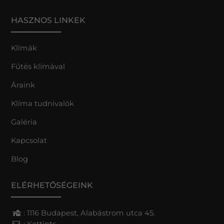
HASZNOS LINKEK
Klímák
Fűtés klímával
Áraink
Klíma tudnivalók
Galéria
Kapcsolat
Blog
ELÉRHETŐSÉGEINK
: 1116 Budapest, Alabástrom utca 45.
:
Kattints