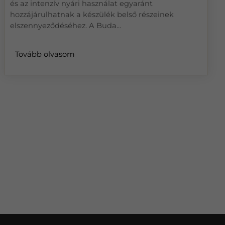
és az intenzív nyári használat egyaránt
hozzájárulhatnak a készülék belső részeinek
elszennyeződéséhez. A Buda...
Tovább olvasom