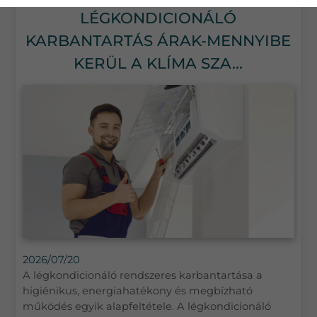
LÉGKONDICIONÁLÓ
KARBANTARTÁS ÁRAK-MENNYIBE
KERÜL A KLÍMA SZA...
2026/07/20
A légkondicionáló rendszeres karbantartása a
higiénikus, energiahatékony és megbízható
működés egyik alapfeltétele. A légkondicionáló