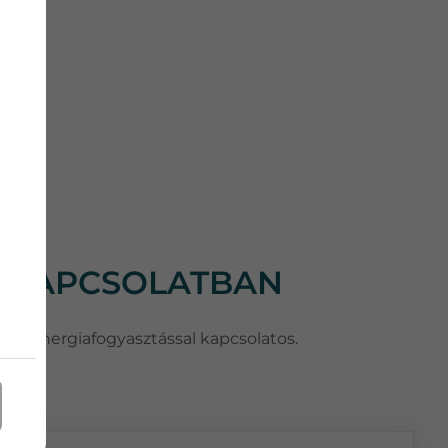
L KAPCSOLATBAN
honi energiafogyasztással kapcsolatos.