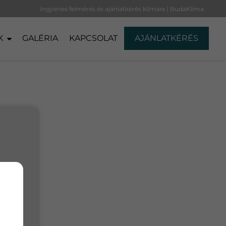
Ingyenes felmérés és ajánlatkérés klímára | BudaKlíma
K
GALÉRIA
KAPCSOLAT
AJÁNLATKÉRÉS
ező
k