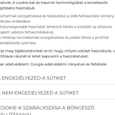
nálunk. A cookie-kat és hasonló technológiákat a következők
gítésére használjuk:
év
Tartalmak szolgáltatása és fejlesztése a jobb felhasználói élmény
elérése érdekében
Biztonságosabb használat lehetővé tétele a sütikből az általunk
-mail
kapott adatok felhasználásával.
A Weblap termékeinek szolgáltatása és jobbá tétele a profillal
rendelkezők számára
elefon
je meg tájékoztatónkat arról, hogy milyen sütiket használunk, 
llítások résznél ki lehet kapcsolni a használatukat.
ím
ner adatvédelem:
Google adatvédelmi irányelvei és feltételei
 ENGEDÉLYEZED A SÜTIKET
zenet
 NEM ENGEDÉLYEZED A SÜTIKET
Az
adatvédelmi nyilatkozat
ot elolvastam és elfogadom.
COOKIE-K SZABÁLYOZÁSA A BÖNGÉSZŐ
Nem vagyok robot!
ÁLLÍTÁSAIVAL