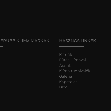
ZERŰBB KLÍMA MÁRKÁK
HASZNOS LINKEK
Klímák
Fűtés klímával
Áraink
Klíma tudnivalók
Galéria
Kapcsolat
Blog