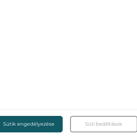
MÁCIÓK A KLIMATIZÁLÁSSA
csainkat klímaszerelés, karbantartás és minden, ami az ott
Sütik engedélyezése
Süti beállítások