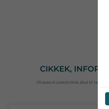
CIKKEK, INFOR
Olvassa el szakértőink által írt taná