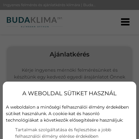
Ingyenes felmérés és ajánlatkérés klímára | BudaKlíma
Ajánlatkérés
Kérje ingyenes mérnöki felmérésünket és
készítünk egy kedvező egyedi árajánlatot Önnek
(Budapesten és környékén vállalunk kivitelezést)
A WEBOLDAL SÜTIKET HASZNÁL
Választott termék
Midea Xtreme Save MG2X-24-SP
A weboldalon a minőségi felhasználói élmény érdekében
sütiket használunk. A cookie-kat és hasonló
technológiákat a következők elősegítésére használjuk:
Név
Tartalmak szolgáltatása és fejlesztése a jobb
felhasználói élmény elérése érdekében
E-mail