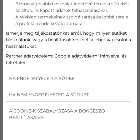
Biztonságosabb használat lehetővé tétele a sütikből
az általunk kapott adatok felhasználásával.
Telefon
A Weblap termékeinek szolgáltatása és jobbá tétele
a profillal rendelkezők számára
Cím
Ismerje meg tájékoztatónkat arról, hogy milyen sütiket
használunk, vagy a beállítások résznél ki lehet kapcsolni a
használatukat.
Üzenet
Partner adatvédelem:
Google adatvédelmi irányelvei és
feltételei
Az
adatvédelmi nyilatkozat
ot elolvastam és
elfogadom.
HA ENGEDÉLYEZED A SÜTIKET
Nem vagyok robot!
HA NEM ENGEDÉLYEZED A SÜTIKET
Kapcsolatfelvétel
A COOKIE-K SZABÁLYOZÁSA A BÖNGÉSZŐ
BEÁLLÍTÁSAIVAL