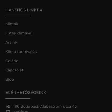
HASZNOS LINKEK
Klímák
Fűtés klímával
Áraink
Klíma tudnivalók
Galéria
Kapcsolat
Blog
ELÉRHETŐSÉGEINK
: 1116 Budapest, Alabástrom utca 45.
:
Kattints