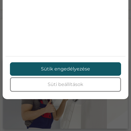
LÉGKONDICIONÁLÓ KARBANTARTÁS
ÁRAK-MENNYIBE KERÜL A KLÍMA
SZA...
Sütik engedélyezése
Süti beállítások