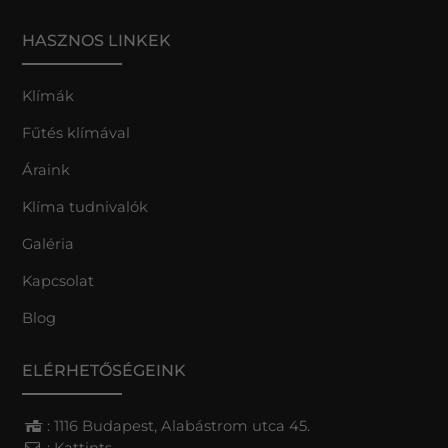
HASZNOS LINKEK
Klímák
Fűtés klímával
Áraink
Klíma tudnivalók
Galéria
Kapcsolat
Blog
ELÉRHETŐSÉGEINK
: 1116 Budapest, Alabástrom utca 45.
:
Kattints