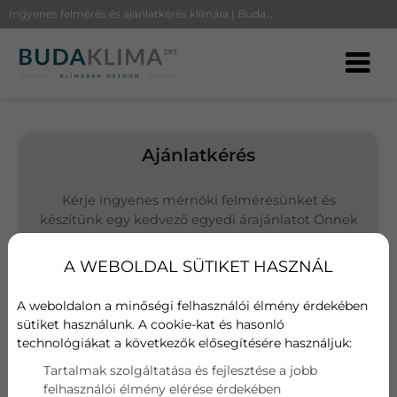
Ingyenes felmérés és ajánlatkérés klímára | BudaKlíma
Ajánlatkérés
Kérje ingyenes mérnöki felmérésünket és
készítünk egy kedvező egyedi árajánlatot Önnek
(Budapesten és környékén vállalunk kivitelezést)
A WEBOLDAL SÜTIKET HASZNÁL
Választott termék
Oasis Full DC Inverter
A weboldalon a minőségi felhasználói élmény érdekében
sütiket használunk. A cookie-kat és hasonló
technológiákat a következők elősegítésére használjuk:
Név
Tartalmak szolgáltatása és fejlesztése a jobb
felhasználói élmény elérése érdekében
E-mail