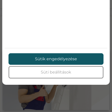
LÉGKONDICIONÁLÓ KARBANTARTÁS
ÁRAK-MENNYIBE KERÜL A KLÍMA
SZA...
Sütik engedélyezése
Süti beállítások