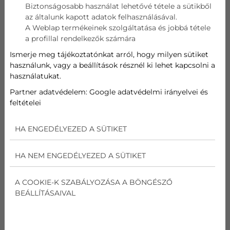
Biztonságosabb használat lehetővé tétele a sütikből
az általunk kapott adatok felhasználásával.
Telefon
A Weblap termékeinek szolgáltatása és jobbá tétele
a profillal rendelkezők számára
Cím
Ismerje meg tájékoztatónkat arról, hogy milyen sütiket
használunk, vagy a beállítások résznél ki lehet kapcsolni a
használatukat.
Üzenet
Partner adatvédelem:
Google adatvédelmi irányelvei és
feltételei
Az
adatvédelmi nyilatkozat
ot elolvastam és
elfogadom.
HA ENGEDÉLYEZED A SÜTIKET
Nem vagyok robot!
HA NEM ENGEDÉLYEZED A SÜTIKET
Kapcsolatfelvétel
A COOKIE-K SZABÁLYOZÁSA A BÖNGÉSZŐ
BEÁLLÍTÁSAIVAL