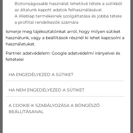
Biztonságosabb használat lehetővé tétele a sütikből
az általunk kapott adatok felhasználásával.
Telefon
A Weblap termékeinek szolgáltatása és jobbá tétele
a profillal rendelkezők számára
Cím
Ismerje meg tájékoztatónkat arról, hogy milyen sütiket
használunk, vagy a beállítások résznél ki lehet kapcsolni a
használatukat.
Üzenet
Partner adatvédelem:
Google adatvédelmi irányelvei és
feltételei
Az
adatvédelmi nyilatkozat
ot elolvastam és
elfogadom.
HA ENGEDÉLYEZED A SÜTIKET
Nem vagyok robot!
HA NEM ENGEDÉLYEZED A SÜTIKET
Kapcsolatfelvétel
A COOKIE-K SZABÁLYOZÁSA A BÖNGÉSZŐ
BEÁLLÍTÁSAIVAL