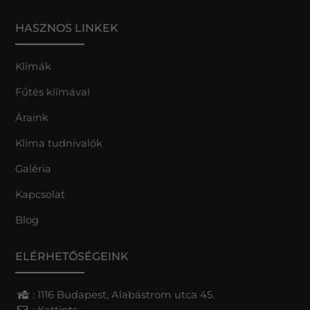
HASZNOS LINKEK
Klímák
Fűtés klímával
Áraink
Klíma tudnivalók
Galéria
Kapcsolat
Blog
ELÉRHETŐSÉGEINK
: 1116 Budapest, Alabástrom utca 45.
:
Kattints