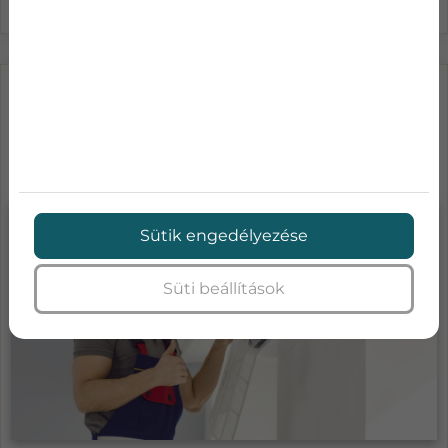
LÉGKONDICIONÁLÓ KARBANTARTÁS
ÁRAK-MENNYIBE KERÜL A KLÍMA
SZA...
Sütik engedélyezése
Süti beállítások