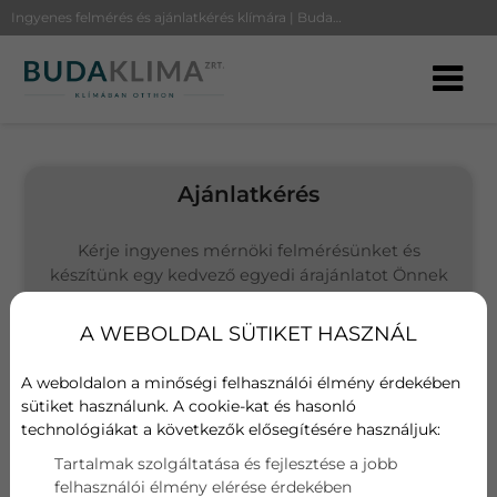
Ingyenes felmérés és ajánlatkérés klímára | BudaKlíma
Ajánlatkérés
Kérje ingyenes mérnöki felmérésünket és
készítünk egy kedvező egyedi árajánlatot Önnek
(Budapesten és környékén vállalunk kivitelezést)
A WEBOLDAL SÜTIKET HASZNÁL
Választott termék
Samsung Wind-Free Comfort AR18TXFCAWKNEU
A weboldalon a minőségi felhasználói élmény érdekében
sütiket használunk. A cookie-kat és hasonló
technológiákat a következők elősegítésére használjuk:
Név
Tartalmak szolgáltatása és fejlesztése a jobb
felhasználói élmény elérése érdekében
E-mail