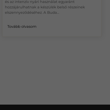
és az intenzív nyári használat egyaránt
hozzájárulhatnak a készülék belső részeinek
elszennyeződéséhez. A Buda...
Tovább olvasom