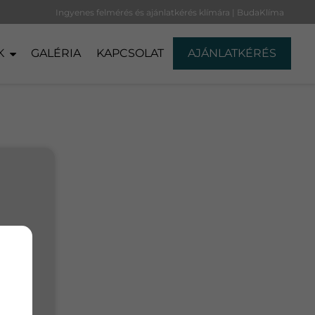
Ingyenes felmérés és ajánlatkérés klímára | BudaKlíma
K
GALÉRIA
KAPCSOLAT
AJÁNLATKÉRÉS
ező
k