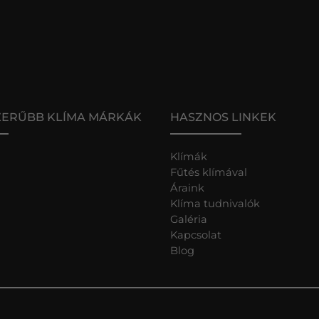
ZERŰBB KLÍMA MÁRKÁK
HASZNOS LINKEK
Klímák
Fűtés klímával
Áraink
Klíma tudnivalók
Galéria
Kapcsolat
Blog