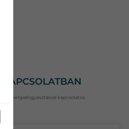
L KAPCSOLATBAN
honi energiafogyasztással kapcsolatos.