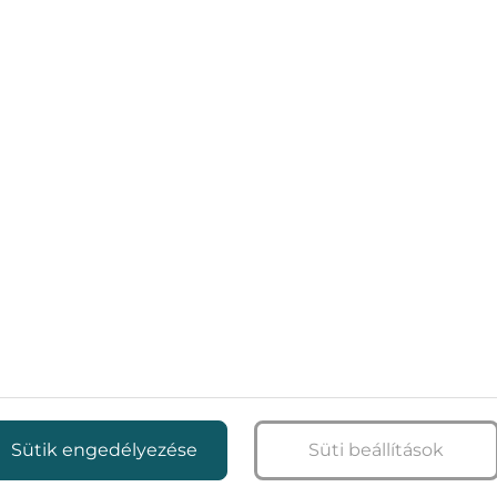
MÁCIÓK A KLIMATIZÁLÁSSA
csainkat klímaszerelés, karbantartás és minden, ami az ott
Sütik engedélyezése
Süti beállítások