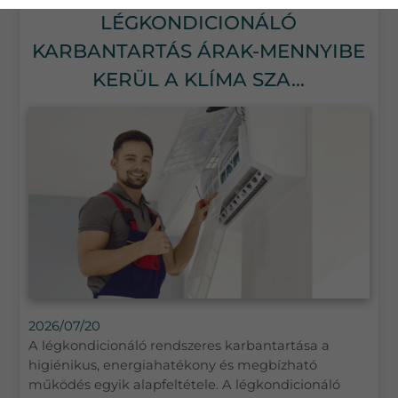
LÉGKONDICIONÁLÓ
KARBANTARTÁS ÁRAK-MENNYIBE
KERÜL A KLÍMA SZA...
2026/07/20
A légkondicionáló rendszeres karbantartása a
higiénikus, energiahatékony és megbízható
működés egyik alapfeltétele. A légkondicionáló