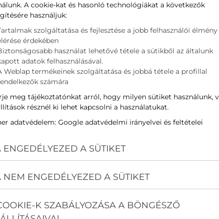
nálunk. A cookie-kat és hasonló technológiákat a következők
gítésére használjuk:
év
Tartalmak szolgáltatása és fejlesztése a jobb felhasználói élmény
elérése érdekében
Biztonságosabb használat lehetővé tétele a sütikből az általunk
-mail
kapott adatok felhasználásával.
A Weblap termékeinek szolgáltatása és jobbá tétele a profillal
rendelkezők számára
elefon
je meg tájékoztatónkat arról, hogy milyen sütiket használunk, 
llítások résznél ki lehet kapcsolni a használatukat.
ím
ner adatvédelem:
Google adatvédelmi irányelvei és feltételei
 ENGEDÉLYEZED A SÜTIKET
zenet
 NEM ENGEDÉLYEZED A SÜTIKET
Az
adatvédelmi nyilatkozat
ot elolvastam és elfogadom.
COOKIE-K SZABÁLYOZÁSA A BÖNGÉSZŐ
Nem vagyok robot!
ÁLLÍTÁSAIVAL