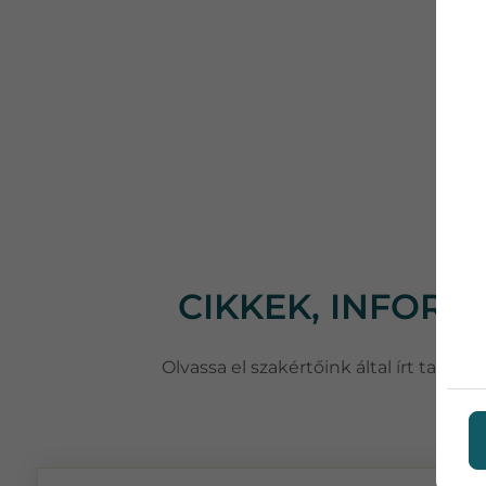
CIKKEK, INFOR
Olvassa el szakértőink által írt taná