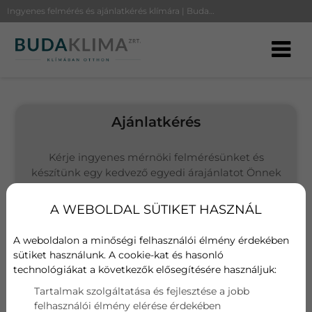
Ingyenes felmérés és ajánlatkérés klímára | BudaKlíma
Ajánlatkérés
Kérje ingyenes mérnöki felmérésünket és
készítünk egy kedvező egyedi árajánlatot Önnek
(Budapesten és környékén vállalunk kivitelezést)
A WEBOLDAL SÜTIKET HASZNÁL
Választott termék
Syen Muse SOH09MU
A weboldalon a minőségi felhasználói élmény érdekében
sütiket használunk. A cookie-kat és hasonló
technológiákat a következők elősegítésére használjuk:
Név
Tartalmak szolgáltatása és fejlesztése a jobb
felhasználói élmény elérése érdekében
E-mail