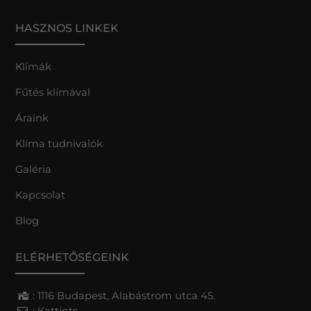
HASZNOS LINKEK
Klímák
Fűtés klímával
Áraink
Klíma tudnivalók
Galéria
Kapcsolat
Blog
ELÉRHETŐSÉGEINK
: 1116 Budapest, Alabástrom utca 45.
:
Kattints