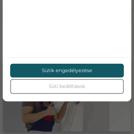
LÉGKONDICIONÁLÓ KARBANTARTÁS
ÁRAK-MENNYIBE KERÜL A KLÍMA
SZA...
Sütik engedélyezése
Süti beállítások