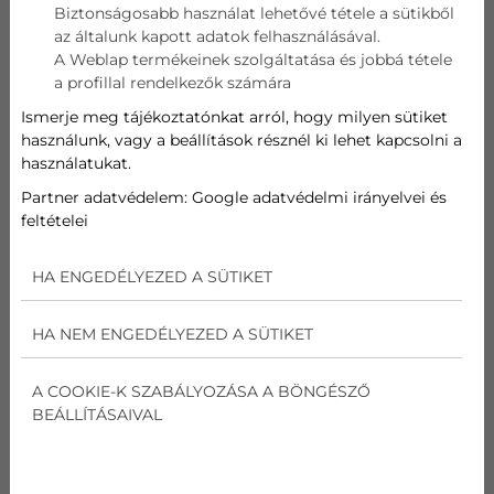
Biztonságosabb használat lehetővé tétele a sütikből
az általunk kapott adatok felhasználásával.
Telefon
A Weblap termékeinek szolgáltatása és jobbá tétele
a profillal rendelkezők számára
Cím
Ismerje meg tájékoztatónkat arról, hogy milyen sütiket
használunk, vagy a beállítások résznél ki lehet kapcsolni a
használatukat.
Üzenet
Partner adatvédelem:
Google adatvédelmi irányelvei és
feltételei
Az
adatvédelmi nyilatkozat
ot elolvastam és
elfogadom.
HA ENGEDÉLYEZED A SÜTIKET
Nem vagyok robot!
HA NEM ENGEDÉLYEZED A SÜTIKET
Kapcsolatfelvétel
A COOKIE-K SZABÁLYOZÁSA A BÖNGÉSZŐ
BEÁLLÍTÁSAIVAL