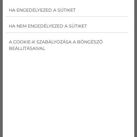
HA ENGEDÉLYEZED A SÜTIKET
HA NEM ENGEDÉLYEZED A SÜTIKET
A COOKIE-K SZABÁLYOZÁSA A BÖNGÉSZŐ
BEÁLLÍTÁSAIVAL
MIÉRT ÉRTÉKELŐDÖTT FEL A FŰTŐS
KLÍMÁK SZEREPE A
MINDENNAPOKBAN?
A gázzal fűtő háztartások érzékelhetően többet