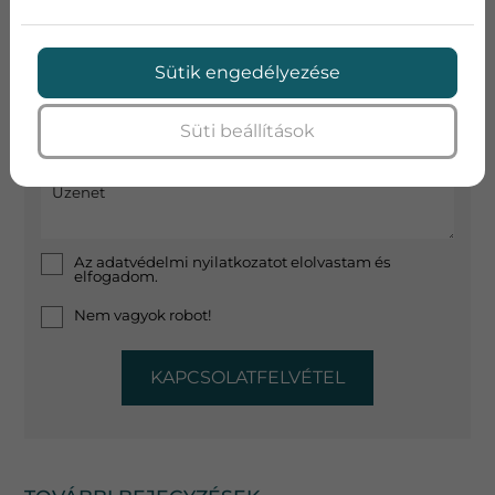
Telefon
Sütik engedélyezése
Süti beállítások
Cím
Üzenet
Az
adatvédelmi nyilatkozat
ot elolvastam és
elfogadom.
Nem vagyok robot!
KAPCSOLATFELVÉTEL