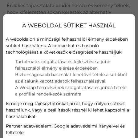
Érdekes tapasztalata az idei hosszú és kemény télnek,
hogy kifejezetten sokan keresték az alternatív
lehetőségeket a fűtés kiegészítésére, vagy akár a
A WEBOLDAL SÜTIKET HASZNÁL
meglévő rendszer mellé egy tartalék kiépítésére.
Egyre többen gondolkodnak úgy, hogy nem
A weboldalon a minőségi felhasználói élmény érdekében
szeretnék egyetlen energiaforrástól függővé tenni az
sütiket használunk. A cookie-kat és hasonló
otthonuk melegét, különösen egy ennyire
technológiákat a következők elősegítésére használjuk:
kiszámíthatatlan gazdasági és politikai környezetben.
Tartalmak szolgáltatása és fejlesztése a jobb
Nincsen nap, hogy ne olvasnánk a gázfűtés
felhasználói élmény elérése érdekében
hosszútávú bizonytalanságáról és a nemzetközi
Biztonságosabb használat lehetővé tétele a sütikből
változásokról, amelyek mozgatják a piaci árakat és az
az általunk kapott adatok felhasználásával.
ellátás biztonságát.
A Weblap termékeinek szolgáltatása és jobbá tétele
a profillal rendelkezők számára
A kiszámítható fűtés lehetősége pedig egy olyan
Ismerje meg tájékoztatónkat arról, hogy milyen sütiket
tényező, amit mindenki fontosnak tart, és nem szabad
használunk, vagy a beállítások résznél ki lehet kapcsolni a
a jószerencsére hagyatkozni ebben a változó
használatukat.
környezetben. Az idei tél sok család számára
Partner adatvédelem:
Google adatvédelmi irányelvei és
kézzelfoghatóan megmutatta, mennyire fontos a
feltételei
tervezhetőség és a biztonság.