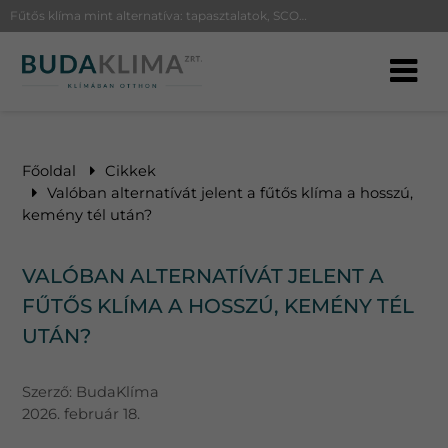
Fűtős klíma mint alternatíva: tapasztalatok, SCOP érték, leolvasztás és H tarifa tudnivalók a biztos téli fűtéshez
Főoldal
Cikkek
Valóban alternatívát jelent a fűtős klíma a hosszú,
kemény tél után?
VALÓBAN ALTERNATÍVÁT JELENT A
FŰTŐS KLÍMA A HOSSZÚ, KEMÉNY TÉL
UTÁN?
Szerző:
BudaKlíma
2026. február 18.