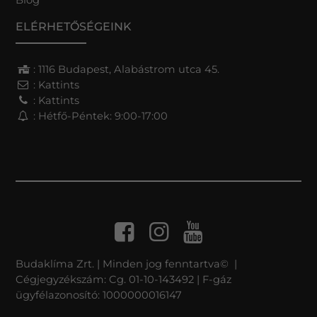
ELÉRHETŐSÉGEINK
: 1116 Budapest, Alabástrom utca 45.
:
Kattints
:
Kattints
: Hétfő-Péntek: 9:00-17:00
Budaklíma Zrt. | Minden jog fenntartva© |
Cégjegyzékszám: Cg. 01-10-143492 | F-gáz
ügyfélazonosító: 1000000016147