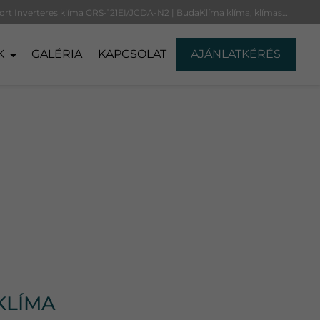
Comfort Inverteres klíma GRS-121EI/JCDA-N2 | BudaKlíma klíma, klímaszerelés
K
GALÉRIA
KAPCSOLAT
AJÁNLATKÉRÉS
KLÍMA