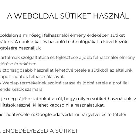
kódnév
A WEBOLDAL SÜTIKET HASZNÁL
Hűtési teljesítmény
ljesítmény
Fűtési teljesítmény
Energiaosztály
W
boldalon a minőségi felhasználói élmény érdekében sütiket
nálunk. A cookie-kat és hasonló technológiákat a következők
Zajszint (kültéri)
gítésére használjuk:
Méretek (beltéri)
Tartalmak szolgáltatása és fejlesztése a jobb felhasználói élmény
Méretek (kültéri)
elérése érdekében
Súly (beltéri)
Biztonságosabb használat lehetővé tétele a sütikből az általunk
kapott adatok felhasználásával.
Súly (kültéri)
A Weblap termékeinek szolgáltatása és jobbá tétele a profillal
rendelkezők számára
Kategóriák:
Klímák
,
Gree
,
je meg tájékoztatónkat arról, hogy milyen sütiket használunk, 
llítások résznél ki lehet kapcsolni a használatukat.
ner adatvédelem:
Google adatvédelmi irányelvei és feltételei
 ENGEDÉLYEZED A SÜTIKET