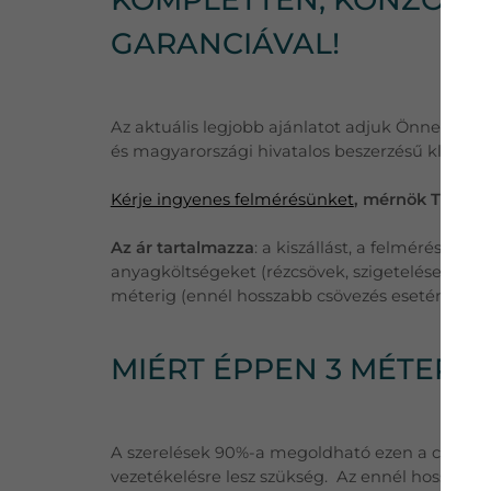
GARANCIÁVAL!
Az aktuális legjobb ajánlatot adjuk Önnek, töb
és magyarországi hivatalos beszerzésű klímák
Kérje ingyenes felmérésünket
, mérnök Tanácsa
Az ár tartalmazza
: a kiszállást, a felmérést, eg
anyagköltségeket (rézcsövek, szigetelések, külté
méterig (ennél hosszabb csövezés esetén a plu
MIÉRT ÉPPEN 3 MÉTER 
A szerelések 90%-a megoldható ezen a csőhossz
vezetékelésre lesz szükség. Az ennél hosszabb