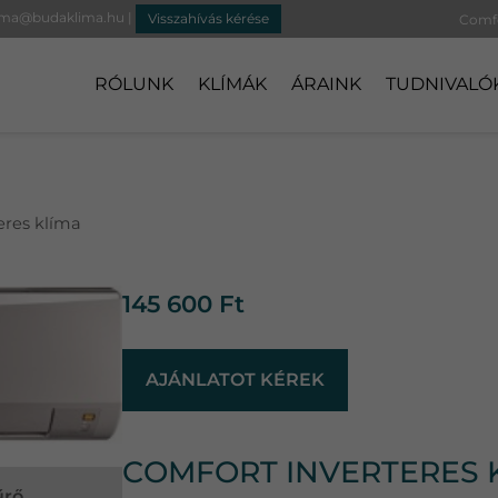
ima@budaklima.hu
|
Visszahívás kérése
RÓLUNK
KLÍMÁK
ÁRAINK
TUDNIVALÓ
eres klíma
145 600
Ft
AJÁNLATOT KÉREK
COMFORT INVERTERES 
űrő