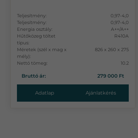
Teljesítmény:
0,97‐4,0
Teljesítmény:
0,97‐4,0
Energia osztály:
A++/A++
Hűtőközeg töltet
R410A
típus:
Méretek (szél x mag x
826 x 260 x 275
mély):
Nettó tömeg:
10.2
Bruttó ár:
279 000 Ft
Adatlap
Ajánlatkérés