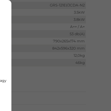
GRS-121EI/JCDA-N2
3.5kW
3.8kW
A++ / A+
53 db(A)
790x265x174 mm
842x596x320 mm
12,0kg
46kg
vagy