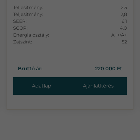
Teljesítmény:
2,5
Teljesítmény:
2,8
SEER:
6,1
SCOP:
4,0
Energia osztály:
A++/A+
Zajszint:
52
Bruttó ár:
220 000 Ft
Adatlap
Ajánlatkérés