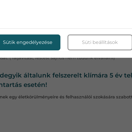
a számolva.
»
Sütik engedélyezése
Süti beállítások
.000 Ft/méter.( csak elő és utószezonban vállalunk falban elv
 a csövezés kialakítását, az elektromos bekötések elkészítését,
sát. ( faljavítást, festést sajnos nem tudunk elvállalni)
gyik általunk felszerelt klímára 5 év te
ntartás esetén!
ek egy életkörülményeire és felhasználói szokására szabott 