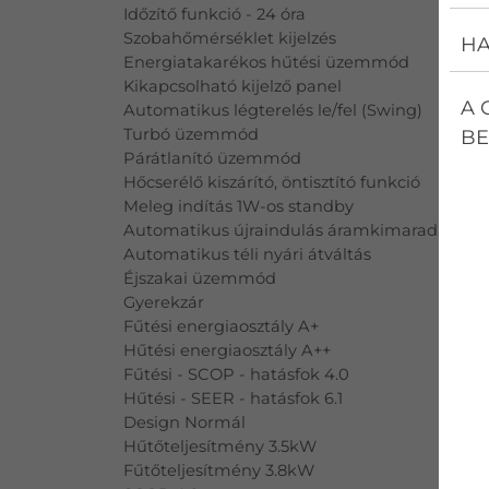
Időzítő funkció - 24 óra
Szobahőmérséklet kijelzés
HA
Energiatakarékos hűtési üzemmód
Kikapcsolható kijelző panel
A 
Automatikus légterelés le/fel (Swing)
Turbó üzemmód
BE
Párátlanító üzemmód
Hőcserélő kiszárító, öntisztító funkció
Meleg indítás 1W-os standby
Automatikus újraindulás áramkimaradás utá
Automatikus téli nyári átváltás
Éjszakai üzemmód
Gyerekzár
Fűtési energiaosztály A+
Hűtési energiaosztály A++
Fűtési - SCOP - hatásfok 4.0
Hűtési - SEER - hatásfok 6.1
Design Normál
Hűtőteljesítmény 3.5kW
Fűtőteljesítmény 3.8kW