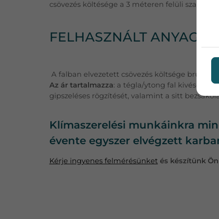
csövezés költésége a 3 méteren felüli szakaszr
FELHASZNÁLT ANYAGOK
A falban elvezetett csövezés költsége bruttó 20
Az ár tartalmazza
: a tégla/ytong fal kivésését,
gipszeléses rögzítését, valamint a sitt bezsákolá
Klímaszerelési munkáinkra minde
évente egyszer elvégzett karba
Kérje ingyenes felmérésünket
és készítünk Önn