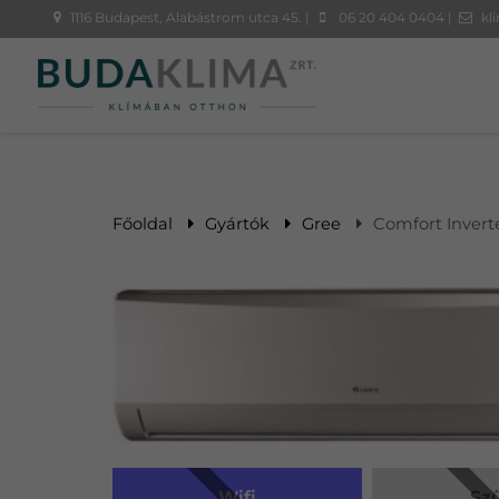
1116 Budapest, Alabástrom utca 45. |
06 20 404 0404 |
kl
Főoldal
Gyártók
Gree
Comfort Invert
Wifi
Sz