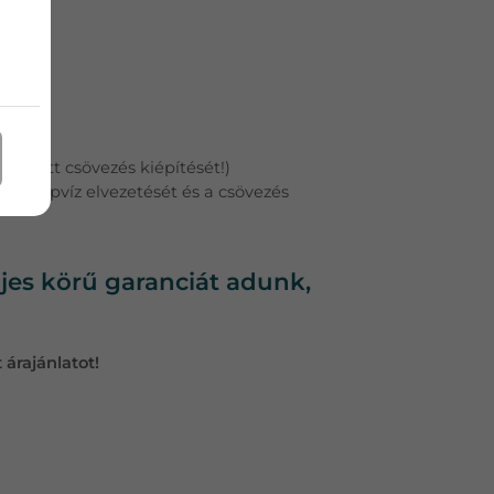
ezetett csövezés kiépítését!)
 a cseppvíz elvezetését és a csövezés
ljes körű garanciát adunk,
árajánlatot!