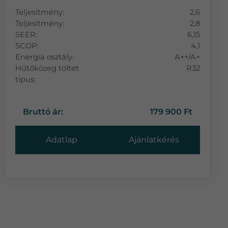
Teljesítmény:
2,6
Teljesítmény:
2,8
SEER:
6,15
SCOP:
4,1
Energia osztály:
A++/A+
Hűtőközeg töltet
R32
típus:
Bruttó ár:
179 900 Ft
Adatlap
Ajánlatkérés