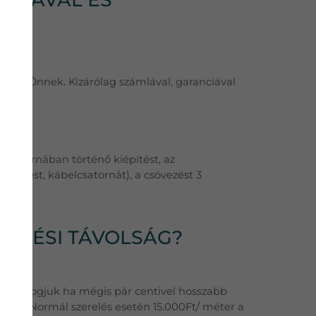
hozni Önnek. Kizárólag számlával, garanciával
latát!
ábelcsatornában történő kiépítést, az
átöltést, kábelcsatornát), a csövezést 3
VEZÉSI TÁVOLSÁG?
 sem fogjuk ha mégis pár centivel hosszabb
tban. Normál szerelés esetén 15.000Ft/ méter a