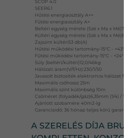
SCOP 4.0
SEER6.1
Hűtési energiaosztály A++
Fűtési energiaosztály A+
Beltéri egység mérete (Szé x Ma x Mé)790x
Kültéri egység mérete (Szé x Ma x Mé)842x
Zajszint kültéri53 db(A)
Hűtési működési tartomány-15°C - +43°C
Fűtési működési tartomány-15°C - +24°C
Súly (beltéri/kültéri)12,0/46kg
Hálózati áram(V/f/Hz):230/1/50
Javasolt biztosíték elektromos hálózat felől 
Maximális csőhossz 25m
Maximális szint különbség 10m
Csőméret (folyadék/gáz)6,35mm (1/4) / 12mm (
Ajánlott szobamére 40m2-ig
Garanciaidő: 36 hónap teljes körű garancia +
A SZERELÉS DÍJA BRUTTÓ
KOMPLETTEN, KONZOLLA