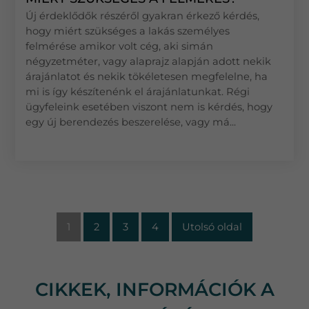
Új érdeklődők részéről gyakran érkező kérdés,
hogy miért szükséges a lakás személyes
felmérése amikor volt cég, aki simán
négyzetméter, vagy alaprajz alapján adott nekik
árajánlatot és nekik tökéletesen megfelelne, ha
mi is így készítenénk el árajánlatunkat. Régi
ügyfeleink esetében viszont nem is kérdés, hogy
egy új berendezés beszerelése, vagy má...
1
2
3
4
Utolsó oldal
CIKKEK, INFORMÁCIÓK A