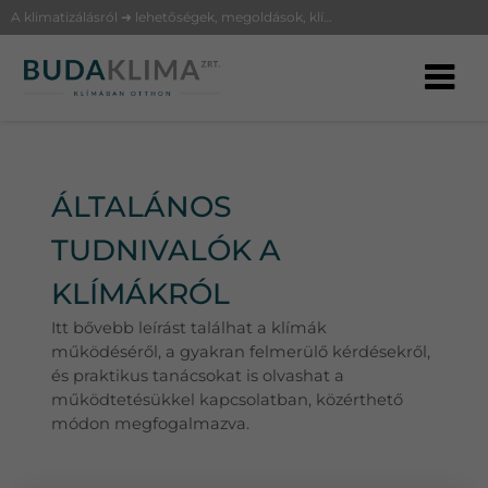
A klimatizálásról ➜ lehetőségek, megoldások, klíma fajták és működésük a BudaKlímától
ÁLTALÁNOS
TUDNIVALÓK A
KLÍMÁKRÓL
Itt bővebb leírást találhat a klímák
működéséről, a gyakran felmerülő kérdésekről,
és praktikus tanácsokat is olvashat a
működtetésükkel kapcsolatban, közérthető
módon megfogalmazva.