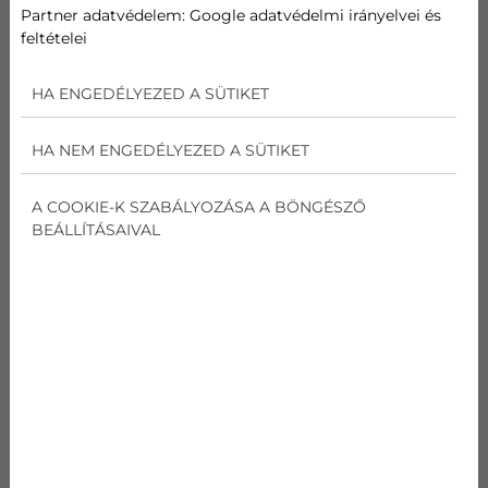
előkészíteni a későbbi beszereléshez az
Partner adatvédelem:
Google adatvédelmi irányelvei és
előcsövezést. Sokan csak akkor kezdenek el
feltételei
klímában gondolkodni, amikor megérkezik az
első tartós nyári kánikula. Ilyenkor azonban a
HA ENGEDÉLYEZED A SÜTIKET
gyors és esztétikus kivitelezés már sokk...
HA NEM ENGEDÉLYEZED A SÜTIKET
A COOKIE-K SZABÁLYOZÁSA A BÖNGÉSZŐ
BEÁLLÍTÁSAIVAL
2026-05-29