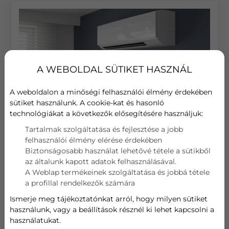
A WEBOLDAL SÜTIKET HASZNÁL
A weboldalon a minőségi felhasználói élmény érdekében
sütiket használunk. A cookie-kat és hasonló
technológiákat a következők elősegítésére használjuk:
Tartalmak szolgáltatása és fejlesztése a jobb
2026-05-29
felhasználói élmény elérése érdekében
Biztonságosabb használat lehetővé tétele a sütikből
MIÉRT ÉRDEMES KLÍMA
az általunk kapott adatok felhasználásával.
ELŐCSÖVEZÉSBEN GONDOLKODNI
A Weblap termékeinek szolgáltatása és jobbá tétele
a profillal rendelkezők számára
FELÚJÍTÁS VAGY ÉPÍTKEZÉS ELŐTT?
Ismerje meg tájékoztatónkat arról, hogy milyen sütiket
Új építkezés vagy nagyobb felújítás, festés
használunk, vagy a beállítások résznél ki lehet kapcsolni a
alkalmával mindig érdemes megfontolni a lakás
használatukat.
klimatizálásának lehetőségét és legalább