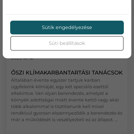
Sütik engedélyezése
Süti beállítások
2023-10-12
ŐSZI KLÍMAKARBANTARTÁSI TANÁCSOK
Általában évente egyszer tartjuk karban
ügyfeleink klímáját, egy két speciális esettől
eltekintve. Van olyan berendezés, amelyet a
környék adottságai miatt évente kettő vagy akár
több alkalommal is tisztítanunk kell mivel
rendkívül gyorsan elszennyeződik a berendezés és
már a működését is veszélyezteti ez az állapot. ...