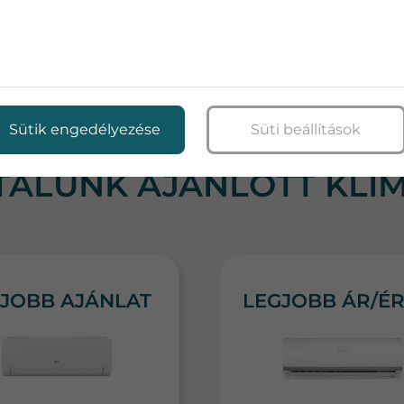
HÍVJON MINKET BIZALOMMAL!
INGYENES FELMÉRÉS, ÁRAJÁNLAT KÉ
Sütik engedélyezése
Süti beállítások
TALUNK AJÁNLOTT KLÍ
JOBB AJÁNLAT
LEGJOBB ÁR/É