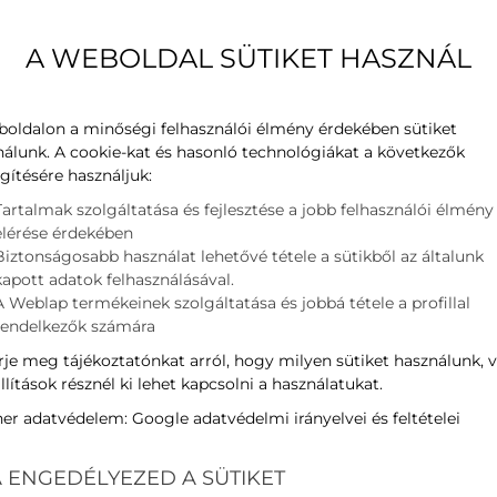
A WEBOLDAL SÜTIKET HASZNÁL
límaszerelésre, klíma
 - már több ezer ügyfélnél
boldalon a minőségi felhasználói élmény érdekében sütiket
nálunk. A cookie-kat és hasonló technológiákat a következők
gítésére használjuk:
Tartalmak szolgáltatása és fejlesztése a jobb felhasználói élmény
elérése érdekében
Biztonságosabb használat lehetővé tétele a sütikből az általunk
kapott adatok felhasználásával.
A Weblap termékeinek szolgáltatása és jobbá tétele a profillal
rendelkezők számára
je meg tájékoztatónkat arról, hogy milyen sütiket használunk, 
llítások résznél ki lehet kapcsolni a használatukat.
ner adatvédelem:
Google adatvédelmi irányelvei és feltételei
 ENGEDÉLYEZED A SÜTIKET