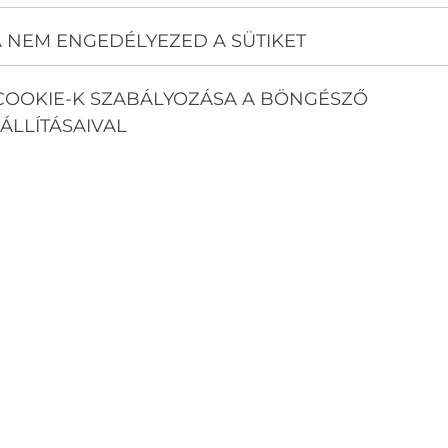
 NEM ENGEDÉLYEZED A SÜTIKET
GÜNKRŐL
COOKIE-K SZABÁLYOZÁSA A BÖNGÉSZŐ
ÁLLÍTÁSAIVAL
Marietta Adler
Péter Rovó
1 day ago
2 days ago
en érkezett a csapat, nagyon
A másfél hónappal (!
en és precízen dolgoztak.
megbeszélt időben, 
iasak, segítőkészek!
érkeztek, korrekt, tis
végeztek.