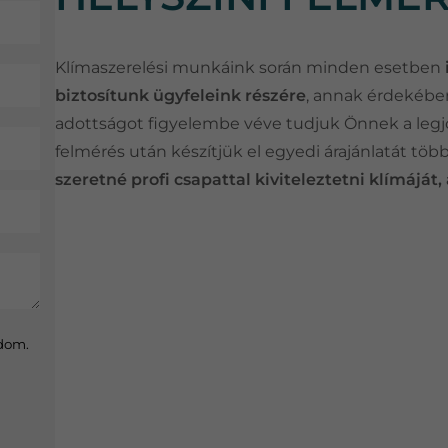
Klímaszerelési munkáink során minden esetben
biztosítunk ügyfeleink részére
, annak érdekébe
adottságot figyelembe véve tudjuk Önnek a legjo
felmérés után készítjük el egyedi árajánlatát töb
szeretné profi csapattal kiviteleztetni klímájá
adom.