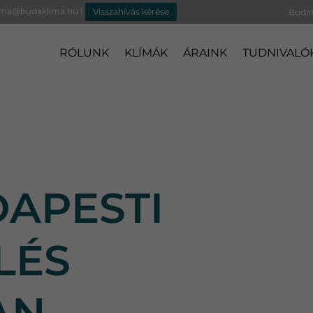
ima@budaklima.hu
|
Visszahívás kérése
RÓLUNK
KLÍMÁK
ÁRAINK
TUDNIVALÓ
DAPESTI
LÉS
AN