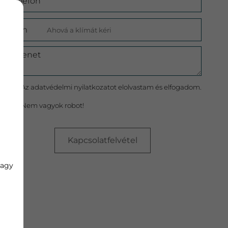
Telefon
Cím
Üzenet
Az
adatvédelmi nyilatkozat
ot elolvastam és elfogadom.
Nem vagyok robot!
Kapcsolatfelvétel
vagy