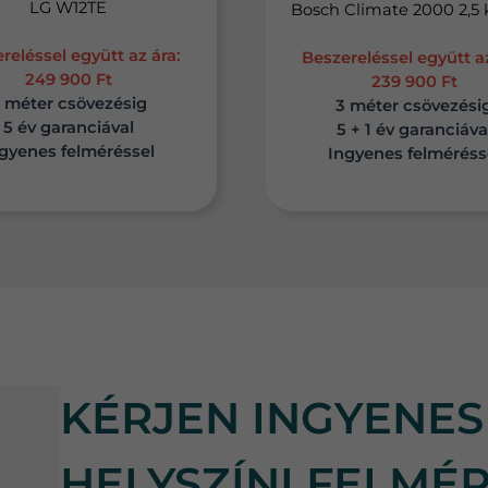
LG W12TE
Bosch Climate 2000 
reléssel együtt az ára:
Beszereléssel együtt az
249 900 Ft
239 900 Ft
 méter csövezésig
3 méter csövezési
5 év garanciával
5 + 1 év garanciáva
gyenes felméréssel
Ingyenes felméréss
KÉRJEN INGYENES
HELYSZÍNI FELMÉR