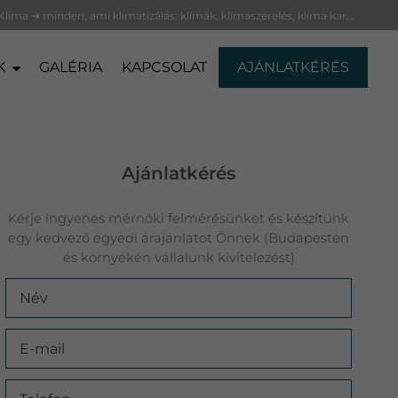
BudaKlíma ➜ minden, ami klimatizálás: klímák, klímaszerelés, klíma karbantartás
K
GALÉRIA
KAPCSOLAT
AJÁNLATKÉRÉS
Ajánlatkérés
Kérje ingyenes mérnöki felmérésünket és készítünk
egy kedvező egyedi árajánlatot Önnek (Budapesten
és környékén vállalunk kivitelezést)
Név
E-mail