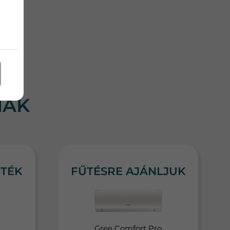
RÉS
MÁK
RTÉK
FŰTÉSRE AJÁNLJUK
Gree Comfort Pro