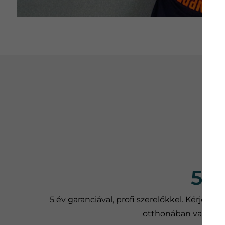
5 
5 év garanciával, profi szerelőkkel. Kérje 
otthonában vagy irod