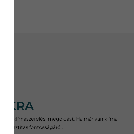
INKRA
egjobb klímaszerelési megoldást. Ha már van klíma
ma tisztítás fontosságáról.