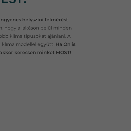
ingyenes helyszíni felmérést
n, hogy a lakáson belül minden
bb klíma típusokat ajánlani. A
b klíma modellel együtt.
Ha Ön is
t, akkor keressen minket MOST!