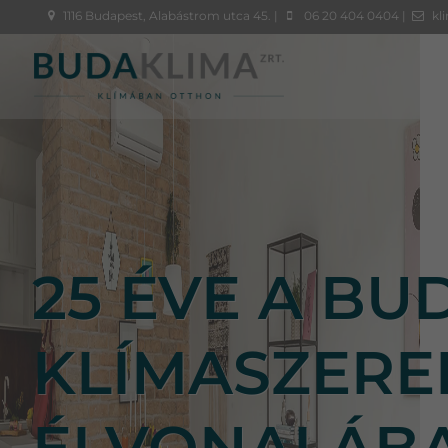
1116 Budapest, Alabástrom utca 45. |
06 20 404 0404 |
kl
25 ÉVE A BU
KLÍMASZERE
ÉLVONALÁB