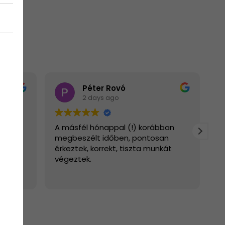
K Szarvas
2 days ago
) korábban
Rendkívül udvarias, korrekt társaság,
pontosan
gyors a válaszadás, a kivitelezés és
zta munkát
az ügyintézés.