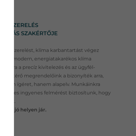
ÍMASZERELÉS
TARTÁS SZAKÉRTŐJE
klímaszerelést, klíma karbantartást végez
kén, modern, energiatakarékos klíma
nkra a precíz kivitelezés és az ügyfél-
Visszatérő megrendelőink a bizonyíték arra,
g nem ígéret, hanem alapelv. Munkáinkra
 előzetes ingyenes felmérést biztosítunk, hogy
hassuk.
res, jó helyen jár.