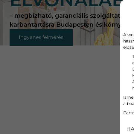
– megbízható, garanciális szolgáltatás k
karbantartásra Budapesten és környékén
A we
Ingyenes felmérés
hasz
előse
Ismer
a beá
Part
HA