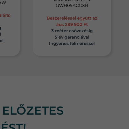
2,5 kW
GWH09ACCXB
 ára:
Beszereléssel együtt az
ára:
299 900 Ft
g
3 méter csövezésig
l
5 év garanciával
el
Ingyenes felméréssel
 ELŐZETES
ÉST!