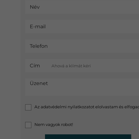
Név
E-mail
Telefon
Cím
Üzenet
Az
adatvédelmi nyilatkozat
ot elolvastam és elfog
Nem vagyok robot!