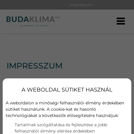
Impresszum
IMPRESSZUM
Impresszum
A WEBOLDAL SÜTIKET HASZNÁL
KERESÉS
A weboldalon a minőségi felhasználói élmény érdekében
sütiket használunk. A cookie-kat és hasonló
technológiákat a következők elősegítésére használjuk:
Keresett kifejezés
Tartalmak szolgáltatása és fejlesztése a jobb
felhasználói élmény elérése érdekében