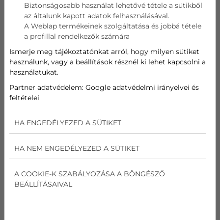
Biztonságosabb használat lehetővé tétele a sütikből
az általunk kapott adatok felhasználásával.
AJÁNLATKÉRÉS
A Weblap termékeinek szolgáltatása és jobbá tétele
a profillal rendelkezők számára
Kérje ingyenes mérnöki felmérésünket és
Ismerje meg tájékoztatónkat arról, hogy milyen sütiket
készítünk egy kedvező egyedi árajánlatot Önnek
használunk, vagy a beállítások résznél ki lehet kapcsolni a
(Budapesten és környékén vállalunk kivitelezést)
használatukat.
Partner adatvédelem:
Google adatvédelmi irányelvei és
Név
feltételei
HA ENGEDÉLYEZED A SÜTIKET
E-mail
HA NEM ENGEDÉLYEZED A SÜTIKET
Telefon
A COOKIE-K SZABÁLYOZÁSA A BÖNGÉSZŐ
BEÁLLÍTÁSAIVAL
Cím
Üzenet