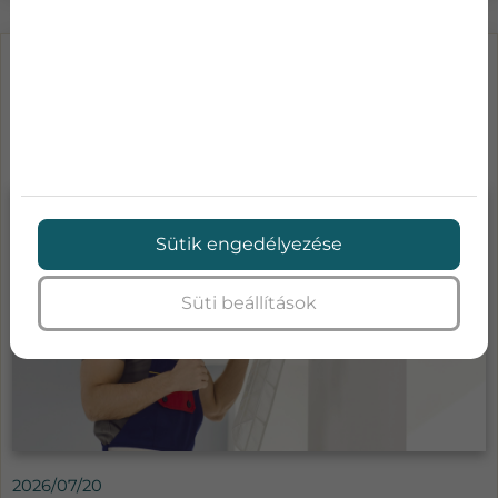
LÉGKONDICIONÁLÓ KARBANTARTÁS
ÁRAK-MENNYIBE KERÜL A KLÍMA
SZA...
Sütik engedélyezése
Süti beállítások
2026/07/20