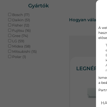
Gyártók
Bosch (17)
Hogyan válasszo
Daikin (51)
Fisher (12)
A we
Fujitsu (16)
hasz
Gree (74)
előse
LG (59)
Midea (58)
Mitsubishi (15)
Polar (1)
LEGNÉPSZ
Ismer
a beá
Part
HA