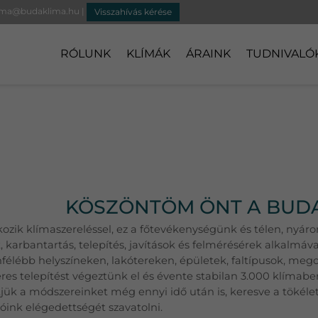
ima@budaklima.hu
|
Visszahívás kérése
RÓLUNK
KLÍMÁK
ÁRAINK
TUDNIVALÓ
KÖSZÖNTÖM ÖNT A BUD
kozik klímaszereléssel, ez a főtevékenységünk és télen, ny
 karbantartás, telepítés, javítások és felmérésérek alkalmával
félébb helyszíneken, lakótereken, épületek, faltípusok, meg
res telepítést végeztünk el és évente stabilan 3.000 klímaber
tjük a módszereinket még ennyi idő után is, keresve a tökél
lóink elégedettségét szavatolni.