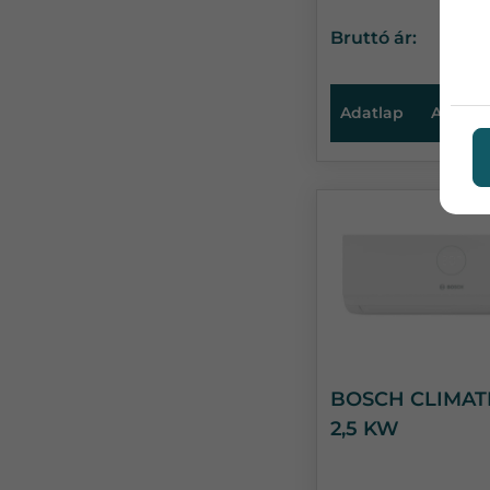
Bruttó ár:
2
Adatlap
Ajánlat
BOSCH CLIMATE
2,5 KW