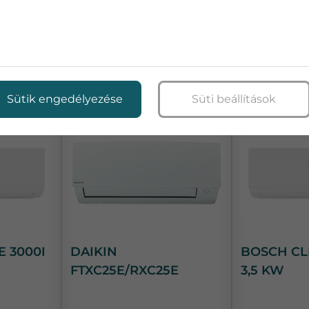
Fűtés:
05 200 Ft
Bruttó ár:
Bruttó ár:
200 000 Ft
ot kérek
Adatlap
Ajánlatot kérek
Adatlap
Sütik engedélyezése
Süti beállítások
 3000I
DAIKIN
BOSCH CL
FTXC25E/RXC25E
3,5 KW