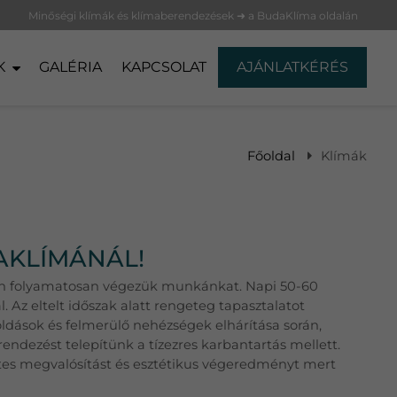
Minőségi klímák és klímaberendezések ➜ a BudaKlíma oldalán
K
GALÉRIA
KAPCSOLAT
AJÁNLATKÉRÉS
Főoldal
Klímák
AKLÍMÁNÁL!
áron folyamatosan végezük munkánkat. Napi 50-60
. Az eltelt időszak alatt rengeteg tapasztalatot
oldások és felmerülő nehézségek elhárítása során,
endezést telepítünk a tízezres karbantartás mellett.
etes megvalósítást és esztétikus végeredményt mert