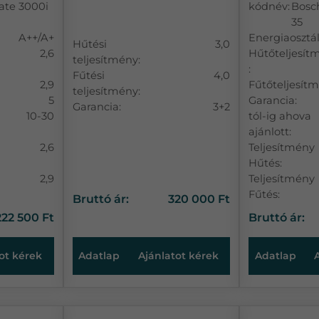
ate 3000i
kódnév:
Bosc
35
A++/A+
Energiaosztál
Hűtési
3,0
2,6
Hűtőteljesít
teljesítmény:
:
Fűtési
4,0
2,9
Fűtőteljesítm
teljesítmény:
5
Garancia:
Garancia:
3+2
10-30
tól-ig ahova
ajánlott:
2,6
Teljesítmény
Hűtés:
2,9
Teljesítmény
Fűtés:
Bruttó ár:
320 000 Ft
222 500 Ft
Bruttó ár:
ot kérek
Adatlap
Ajánlatot kérek
Adatlap