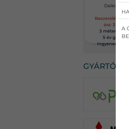
Daikin RXC
HA
Beszereléssel e
ára: 329 90
A 
3 méter csöv
BE
5 év garanci
Ingyenes felm
GYÁRTÓK