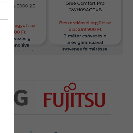
Gree Comfort Pro
limate 2000 2,5
GWH09ACCXB
kW
Beszereléssel együtt az
léssel együtt az
ára:
299 900 Ft
: 239 900 Ft
3 méter csövezésig
er csövezésig
5 év garanciával
 év garanciával
Ingyenes felméréssel
es felméréssel