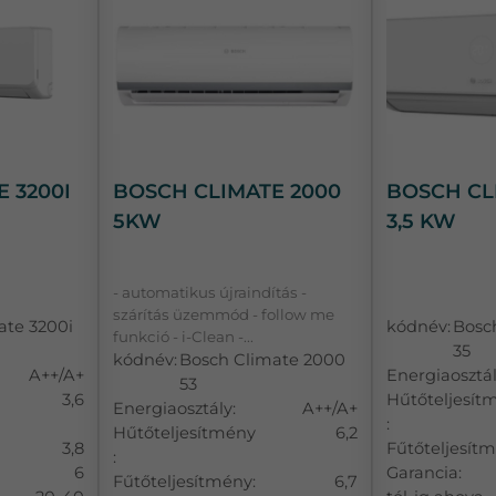
 3200I
BOSCH CLIMATE 2000
BOSCH CL
5KW
3,5 KW
- automatikus újraindítás -
szárítás üzemmód - follow me
ate 3200i
kódnév:
Bosc
funkció - i-Clean -...
35
kódnév:
Bosch Climate 2000
A++/A+
Energiaosztál
53
3,6
Hűtőteljesít
Energiaosztály:
A++/A+
:
Hűtőteljesítmény
6,2
3,8
Fűtőteljesítm
:
6
Garancia:
Fűtőteljesítmény:
6,7