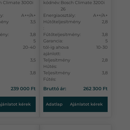
h Climate 3000i
kódnév:
Bosch Climate 3200i
26
y:
A++/A+
Energiaosztály:
A++/A+
mény
3,5
Hűtőteljesítmény
2,8
:
ény:
3,8
Fűtőteljesítmény:
3,8
5
Garancia:
5
20-40
tól-ig ahova
10-30
ajánlott:
3,5
Teljesítmény
2,8
Hűtés:
3,8
Teljesítmény
3,8
Fűtés:
239 000 Ft
Bruttó ár:
262 300 Ft
Ajánlatot kérek
Adatlap
Ajánlatot kérek