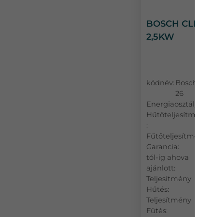
BOSCH CLIMAT
2,5KW
kódnév:
Bosch Clim
26
Energiaosztály:
Hűtőteljesítmény
:
Fűtőteljesítmény:
Garancia:
tól-ig ahova
ajánlott:
Teljesítmény
Hűtés:
Teljesítmény
Fűtés: