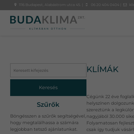
1116 Budapest, Alabástrom utca 45. |
06 20 404 0404 |
kl
KLÍMÁK
Keresés
Cégünk 22 éve foglal
Szűrők
helyszínen dolgozunk,
szereztünk a legkülön
Böngésszen a szűrők segítségével,
nagyjából 30.000 sike
hogy megtalálhassa a számára
Folyamatosan fejlesz
legjobban tetsző ajánlatunkat.
csak így tudjuk vásár