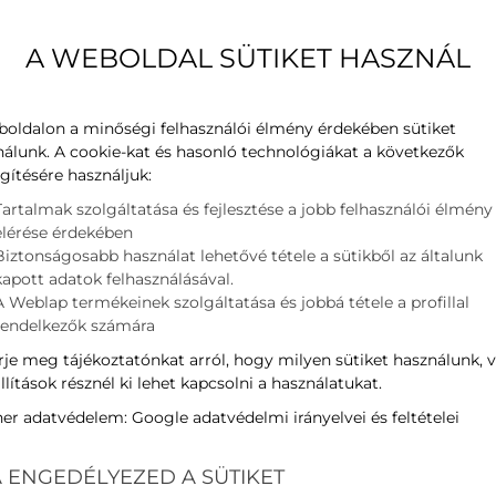
Ingyenes helyszíni tanácsadás ké
A WEBOLDAL SÜTIKET HASZNÁL
n klímát?
Segítünk!
boldalon a minőségi felhasználói élmény érdekében sütiket
nálunk. A cookie-kat és hasonló technológiákat a következők
gítésére használjuk:
ÁLTALUNK AJÁNLOT
Tartalmak szolgáltatása és fejlesztése a jobb felhasználói élmény
elérése érdekében
Biztonságosabb használat lehetővé tétele a sütikből az általunk
kapott adatok felhasználásával.
A Weblap termékeinek szolgáltatása és jobbá tétele a profillal
ERŰBB
LEGJOBB
LEG
rendelkezők számára
AJÁNLAT
je meg tájékoztatónkat arról, hogy milyen sütiket használunk, 
llítások résznél ki lehet kapcsolni a használatukat.
ner adatvédelem:
Google adatvédelmi irányelvei és feltételei
 ENGEDÉLYEZED A SÜTIKET