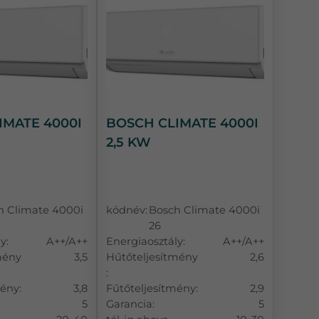
IMATE 4000I
BOSCH CLIMATE 4000I
2,5 KW
h Climate 4000i
kódnév:
Bosch Climate 4000i
26
y:
A++/A++
Energiaosztály:
A++/A++
mény
3,5
Hűtőteljesítmény
2,6
:
ény:
3,8
Fűtőteljesítmény:
2,9
5
Garancia:
5