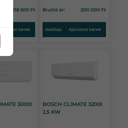
218 500 Ft
Bruttó ár:
200 000 Ft
Ajánlatot kérek
Adatlap
Ajánlatot kérek
IMATE 3000I
BOSCH CLIMATE 3200I
2,5 KW