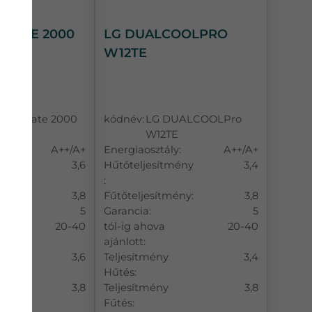
IMATE 2000
LG DUALCOOLPRO
W12TE
h Climate 2000
kódnév:
LG DUALCOOLPro
W12TE
y:
A++/A+
Energiaosztály:
A++/A+
mény
3,6
Hűtőteljesítmény
3,4
:
ény:
3,8
Fűtőteljesítmény:
3,8
5
Garancia:
5
20-40
tól-ig ahova
20-40
ajánlott:
3,6
Teljesítmény
3,4
Hűtés:
3,8
Teljesítmény
3,8
Fűtés: