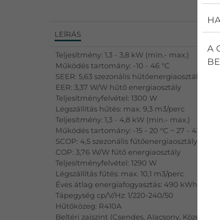
HA
LEÍRÁS
A 
Teljesítmény: 1,3 - 3,8 kW (min.- max.)
BE
Működés tartomány: -10 - 46 °C
SEER: 5,63 szezonális hűtőenergiaosztály
EER: 3,37 W/W hűtő energiaosztály
Teljesítményfelvétel: 1300 W
Légszállítás hűtés: max. 9,3 m3/perc
Teljesítmény: 1,3 - 4,8 kW (min.- max.)
Működés tartomány: -15 - 20 °C ~ 27 - 42 m2 
SCOP: 4,5 szezonális fűtőenergiaosztály
COP: 3,76 W/W fűtő energiaosztály
Teljesítményfelvétel: 1290 W
Légszállítás fűtés: max. 10,1 m3/perc
Éves átlag energiafogyasztás: 490 kWh
Tápegység cp/V/Hz: 1/220-240/50
Hűtőközeg: R410A
Beltéri zajszint (Csendes, Alacsony, Közép, Maga