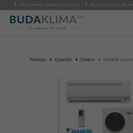
1116 Budapest, Alabástrom utca 45. |
06 20 404 0404 |
kl
Főoldal
Gyártók
Daikin
DAIKIN Invert