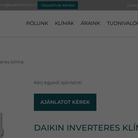
ima@budaklima.hu
|
Visszahívás kérése
RÓLUNK
KLÍMÁK
ÁRAINK
TUDNIVALÓ
eres klíma
Kérj egyedi ajánlatot!
AJÁNLATOT KÉREK
DAIKIN INVERTERES KL