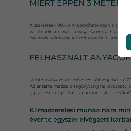
MIÉRT ÉPPEN 3 MÉTER 
A szerelések 90%-a megoldható ezen a csőhossz
vezetékelésre lesz szükség. Az ennél hosszabb
csövezés költésége a 3 méteren felüli szakaszr
FELHASZNÁLT ANYAGOK
A falban elvezetett csövezés költsége bruttó 20
Az ár tartalmazza
: a tégla/ytong fal kivésését,
gipszeléses rögzítését, valamint a sitt bezsákolá
Klímaszerelési munkáinkra minde
évente egyszer elvégzett karba