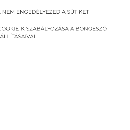
 NEM ENGEDÉLYEZED A SÜTIKET
COOKIE-K SZABÁLYOZÁSA A BÖNGÉSZŐ
ÁLLÍTÁSAIVAL
fűtésére
s.): 23, 27, 34, 41 dB(A)