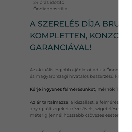
24 órás időzítő
Öndiagnosztika
A SZERELÉS DÍJA BRUTTÓ
KOMPLETTEN, KONZOLLA
GARANCIÁVAL!
Az aktuális legjobb ajánlatot adjuk Önnek, töb
és magyarországi hivatalos beszerzésű klímák
Kérje ingyenes felmérésünket
, mérnök Tanácsa
Az ár tartalmazza
: a kiszállást, a felmérést, eg
anyagköltségeket (rézcsövek, szigetelések, külté
méterig (ennél hosszabb csövezés esetén a plu