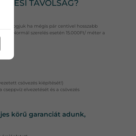
VEZÉSI TÁVOLSÁG?
 sem fogjuk ha mégis pár centivel hosszabb
tban. Normál szerelés esetén 15.000Ft/ méter a
ezetett csövezés kiépítését!)
 a cseppvíz elvezetését és a csövezés
ljes körű garanciát adunk,