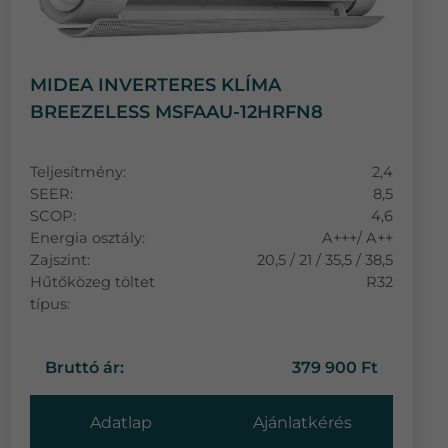
MIDEA INVERTERES KLÍMA
BREEZELESS MSFAAU-12HRFN8
Teljesítmény:
2,4
SEER:
8,5
SCOP:
4,6
Energia osztály:
A+++/ A++
Zajszint:
20,5 / 21 / 35,5 / 38,5
Hűtőközeg töltet
R32
típus:
Bruttó ár:
379 900 Ft
Adatlap
Ajánlatkérés