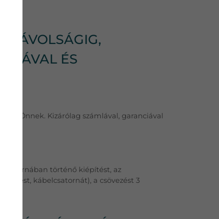
SI TÁVOLSÁGIG,
ÁMLÁVAL ÉS
hozni Önnek. Kizárólag számlával, garanciával
latát!
ábelcsatornában történő kiépítést, az
átöltést, kábelcsatornát), a csövezést 3