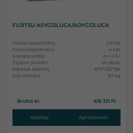
FUJITSU ASYG12LUCA/AOYG12LUCA
Hűtési teljesítmény:
3.5 kW
Fűtési teljesítmény:
4 kW
Energiaosztály:
A++ / A+
Zajszint (kültéri):
60 db(A)
Méretek (beltéri):
870*282*185
Súly (beltéri):
9.5 kg
Bruttó ár:
616 331 Ft
Adatlap
Ajánlatkérés