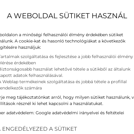
kódnév
Teljesítmény
Hűtés
A WEBOLDAL SÜTIKET HASZNÁL
Teljesítmény
Fűtés
ljesítmény
A
SEER
Hűtés
boldalon a minőségi felhasználói élmény érdekében sütiket
nálunk. A cookie-kat és hasonló technológiákat a következők
SCOP
Fűtés
gítésére használjuk:
űrő
Tartalmak szolgáltatása és fejlesztése a jobb felhasználói élmény
Energia osztály
hűtés/fűtés
elérése érdekében
ljesítmény
Zajszint
Kültéri
Biztonságosabb használat lehetővé tétele a sütikből az általunk
kapott adatok felhasználásával.
Hűtőközeg töltet típus
kW kW
A Weblap termékeinek szolgáltatása és jobbá tétele a profillal
Méretek (szél x mag x mély)
Beltéri
rendelkezők számára
Méretek (szél x mag x mély)
Kültéri
je meg tájékoztatónkat arról, hogy milyen sütiket használunk, 
Nettó tömeg
Beltéri
llítások résznél ki lehet kapcsolni a használatukat.
Nettó tömeg
Kültéri
ner adatvédelem:
Google adatvédelmi irányelvei és feltételei
 ENGEDÉLYEZED A SÜTIKET
Kategóriák:
Klímák
,
Daikin
,