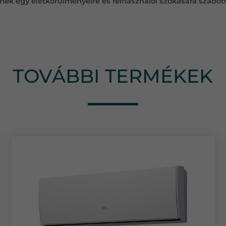
ek egy életkörülményeire és felhasználói szokására szabott 
TOVÁBBI TERMÉKEK