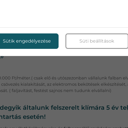
AZ AJÁNLATBAN MEGADOTT CSÖ
on belül, így nem kell számolgatnia a centiket, ahogyan mi
 csövezésekre egyedi árat kap majd a felmérés utáni árajánla
a számolva.
Sütik engedélyezése
Süti beállítások
»
.000 Ft/méter.( csak elő és utószezonban vállalunk falban elv
 a csövezés kialakítását, az elektromos bekötések elkészítését,
sát. ( faljavítást, festést sajnos nem tudunk elvállalni)
gyik általunk felszerelt klímára 5 év te
ntartás esetén!