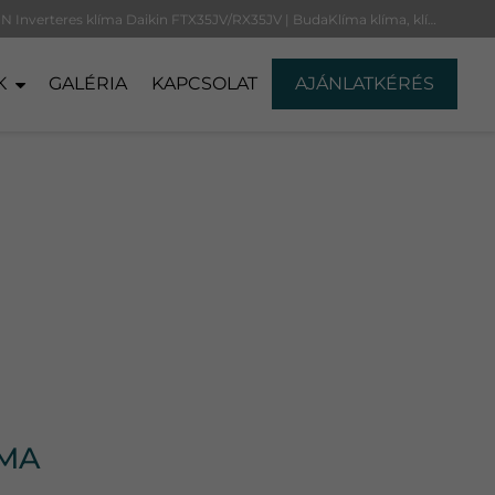
DAIKIN Inverteres klíma Daikin FTX35JV/RX35JV | BudaKlíma klíma, klímaszerelés
K
GALÉRIA
KAPCSOLAT
AJÁNLATKÉRÉS
ÍMA