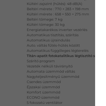
Kültéri zajszint (hűtés): 48 dB(A)
Beltéri mérete : 770 × 283 × 198 mm
Kültéri mérete : 658 × 550 × 275 mm
Beltéri tömege: 7 kg
Kültéri tömege: 30 kg
Energiatakarékos inverter vezérlés
Automatikus tisztítás, szárítás
Automatikus újraindulás
Auto. váltás fűtés-hűtés között
Automatikus függőleges légterelés
Titán-apatit fotokatalitikus légtisztító szűrő
Szárító program
Vezeték nélküli távirányító
Automata üzemmód váltás
Nagyteljesítményű üzemmód
Csendes üzemmód
Éjszakai üzemmód
Komfort üzemmód
ECONO üzemmód
5 fokozatú ventilátor