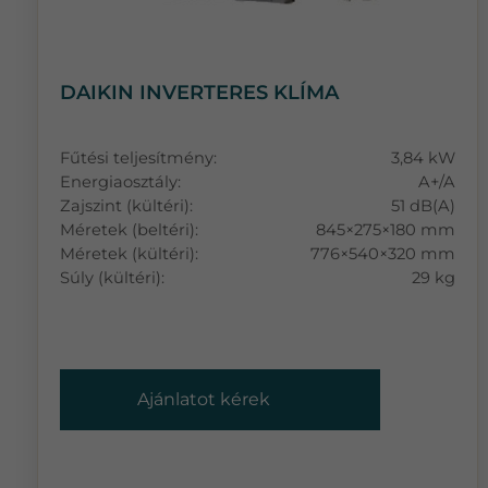
DAIKIN INVERTERES KLÍMA
Fűtési teljesítmény:
3,84 kW
Energiaosztály:
A+/A
Zajszint (kültéri):
51 dB(A)
Méretek (beltéri):
845×275×180 mm
Méretek (kültéri):
776×540×320 mm
Súly (kültéri):
29 kg
Ajánlatot kérek