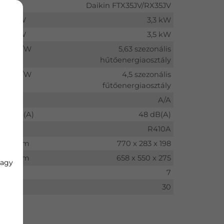
Daikin FTX35JV/RX35JV
kW
3,3 kW
kW
3,5 kW
W/W
5,63 szezonális
hűtőenergiaosztály
W/W
4,5 szezonális
fűtőenergiaosztály
A/A
db(A)
48 dB(A)
R410A
mm
770 x 283 x 198
mm
658 x 550 x 275
vagy
kg
7
kg
30