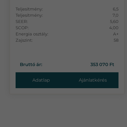
Teljesítmény:
6,5
Teljesítmény:
7,0
SEER:
5,60
SCOP:
4,00
Energia osztály:
A+
Zajszint:
58
Bruttó ár:
353 070 Ft
Adatlap
Ajánlatkérés