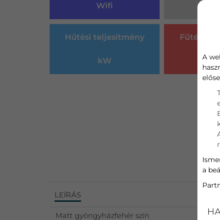
Wifi
Sz
Hűtési teljesítmény
Fűtési te
A we
kW
k
hasz
előse
Ismer
a beá
Part
LEÍRÁS
HA
Matt gyöngyházfehér szín