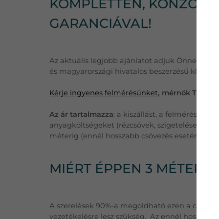
KOMPLETTEN, KONZOLLA
GARANCIÁVAL!
Az aktuális legjobb ajánlatot adjuk Önnek, töb
és magyarországi hivatalos beszerzésű klímák
Kérje ingyenes felmérésünket
, mérnök Tanácsa
Az ár tartalmazza
: a kiszállást, a felmérést, eg
anyagköltségeket (rézcsövek, szigetelések, külté
méterig (ennél hosszabb csövezés esetén a plu
MIÉRT ÉPPEN 3 MÉTER 
A szerelések 90%-a megoldható ezen a csőhossz
vezetékelésre lesz szükség. Az ennél hosszabb