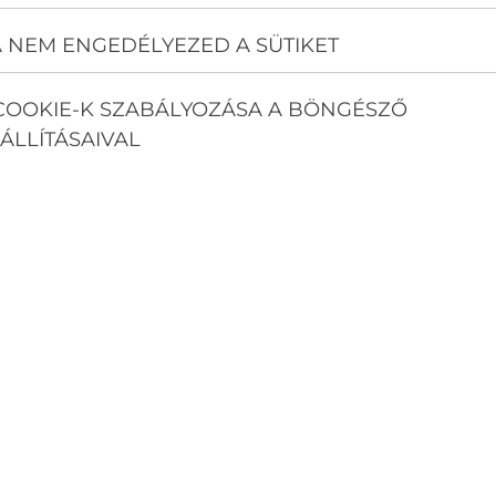
 NEM ENGEDÉLYEZED A SÜTIKET
COOKIE-K SZABÁLYOZÁSA A BÖNGÉSZŐ
ÁLLÍTÁSAIVAL
a kompresszorra 60 hó
 120.000,- FT, 3 MÉTER SZERELÉ