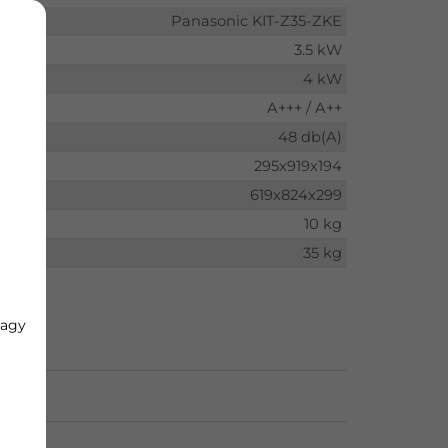
Panasonic KIT-Z35-ZKE
3.5 kW
4 kW
A+++ / A++
48 db(A)
295x919x194
619x824x299
10 kg
35 kg
vagy