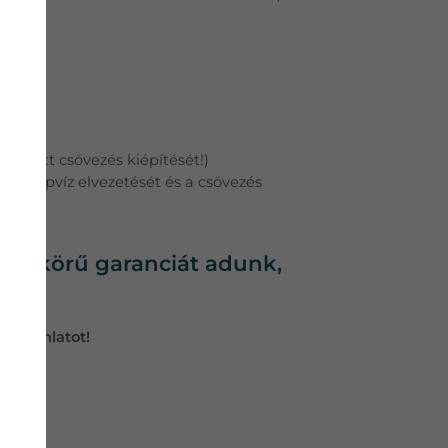
ezetett csövezés kiépítését!)
 a cseppvíz elvezetését és a csövezés
ljes körű garanciát adunk,
árajánlatot!