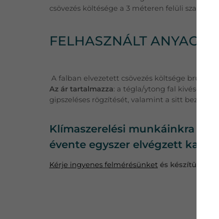
csövezés költésége a 3 méteren felüli szakaszr
FELHASZNÁLT ANYAGOK
A falban elvezetett csövezés költsége bruttó 20
Az ár tartalmazza
: a tégla/ytong fal kivésését,
gipszeléses rögzítését, valamint a sitt bezsákolá
Klímaszerelési munkáinkra minde
évente egyszer elvégzett karba
Kérje ingyenes felmérésünket
és készítünk Önn