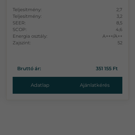
Teljesítmény:
2,7
Teljesítmény:
3,2
SEER:
8,5
SCOP:
4,6
Energia osztály:
A+++/A++
Zajszint:
52
Bruttó ár:
351 155 Ft
Adatlap
Ajánlatkérés