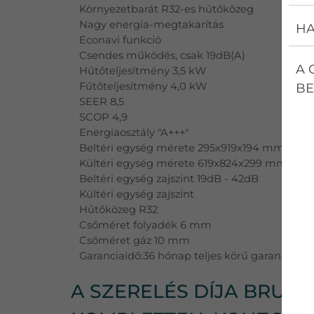
Környezetbarát R32-es hűtőközeg
Nagy energia-megtakarítás
HA
Econavi funkció
Csendes működés, csak 19dB(A)
A 
Hűtőteljesítmény 3,5 kW
Fűtőteljesítmény 4,0 kW
BE
SEER 8,5
SCOP 4,9
Energiaosztály "A+++"
Beltéri egység mérete 295x919x194 mm
Kültéri egység mérete 619x824x299 mm
Beltéri egység zajszint 19dB - 42dB
Kültéri egység zajszint
Hűtőközeg R32
Csőméret folyadék 6 mm
Csőméret gáz 10 mm
Garanciaidő:36 hónap teljes körű garancia + 
A SZERELÉS DÍJA BRUTTÓ