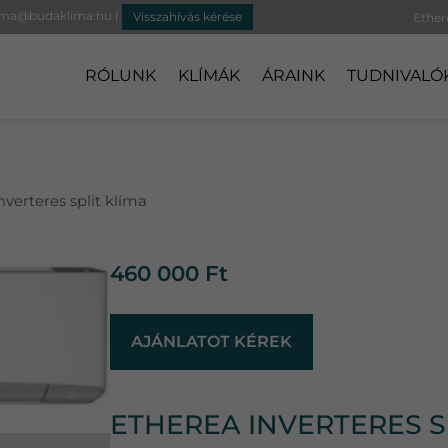
ima@budaklima.hu
|
Visszahívás kérése
RÓLUNK
KLÍMÁK
ÁRAINK
TUDNIVALÓ
nverteres split klíma
460 000
Ft
AJÁNLATOT KÉREK
ETHEREA INVERTERES S