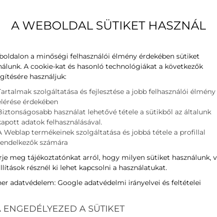
űrő
kódnév
A WEBOLDAL SÜTIKET HASZNÁL
Hűtési teljesítmény
ljesítmény
Fűtési teljesítmény
Energiaosztály
boldalon a minőségi felhasználói élmény érdekében sütiket
W
nálunk. A cookie-kat és hasonló technológiákat a következők
Zajszint (kültéri)
gítésére használjuk:
Méretek (beltéri)
Tartalmak szolgáltatása és fejlesztése a jobb felhasználói élmény
Méretek (kültéri)
elérése érdekében
Súly (beltéri)
Biztonságosabb használat lehetővé tétele a sütikből az általunk
kapott adatok felhasználásával.
Súly (kültéri)
A Weblap termékeinek szolgáltatása és jobbá tétele a profillal
rendelkezők számára
Kategóriák:
Klímák
,
Panasonic
,
je meg tájékoztatónkat arról, hogy milyen sütiket használunk, 
llítások résznél ki lehet kapcsolni a használatukat.
ner adatvédelem:
Google adatvédelmi irányelvei és feltételei
 ENGEDÉLYEZED A SÜTIKET