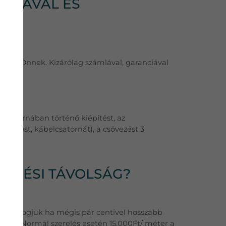
ÁMLÁVAL ÉS
hozni Önnek. Kizárólag számlával, garanciával
latát!
ábelcsatornában történő kiépítést, az
átöltést, kábelcsatornát), a csövezést 3
VEZÉSI TÁVOLSÁG?
 sem fogjuk ha mégis pár centivel hosszabb
tban. Normál szerelés esetén 15.000Ft/ méter a