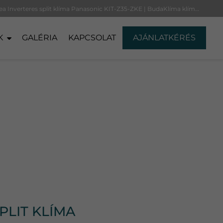
Etherea Inverteres split klíma Panasonic KIT-Z35-ZKE | BudaKlíma klíma, klímaszerelés
K
GALÉRIA
KAPCSOLAT
AJÁNLATKÉRÉS
PLIT KLÍMA