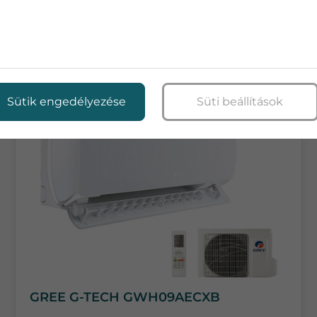
TOVÁBBI TERMÉKEK
Sütik engedélyezése
Süti beállítások
GREE G-TECH GWH09AECXB