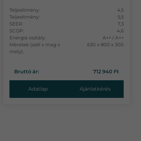
Teljesítmény:
4,5
Teljesítmény:
5,5
SEER:
7,3
SCOP:
4,6
Energia osztály:
A++ / A++
Méretek (szél x mag x
630 x 800 x 300
mély):
Bruttó ár:
712 940 Ft
Adatlap
Ajánlatkérés