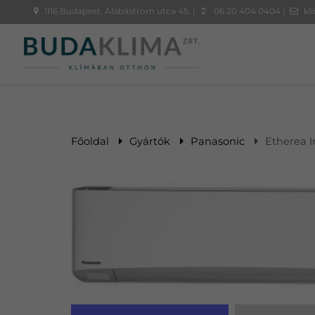
1116 Budapest, Alabástrom utca 45. |
06 20 404 0404 |
kl
Főoldal
Gyártók
Panasonic
Etherea I