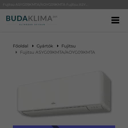
Fujitsu ASYG09KMTA/AOYG09KMTA Fujitsu ASYG09KMTA/AOYG09KMTA | BudaKlíma klíma, klímaszerelés
Főoldal
Gyártók
Fujitsu
Fujitsu ASYG09KMTA/AOYG09KMTA