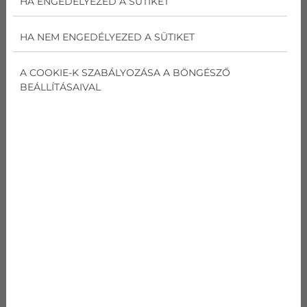
HA ENGEDÉLYEZED A SÜTIKET
ASYG09KMTA/AOYG09KMTA
HA NEM ENGEDÉLYEZED A SÜTIKET
kódnév
Fujitsu
A COOKIE-K SZABÁLYOZÁSA A BÖNGÉSZŐ
ASYG09KMTA/AOYG
BEÁLLÍTÁSAIVAL
09KMTA
Hűtési teljesítmény
2,5
Fűtési teljesítmény
2,8
Energiaosztály
A++
Zajszint (kültéri)
46/62
Méretek (beltéri)
270x834x222
Méretek (kültéri)
541x663x290