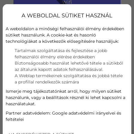
Wifi
A WEBOLDAL SÜTIKET HASZNÁL
Szűrő
Hűtési teljesítmény
A weboldalon a minőségi felhasználói élmény érdekében
sütiket használunk. A cookie-kat és hasonló
technológiákat a következők elősegítésére használjuk:
kW
Tartalmak szolgáltatása és fejlesztése a jobb
Fűtési teljesítmény
felhasználói élmény elérése érdekében
Biztonságosabb használat lehetővé tétele a sütikből
az általunk kapott adatok felhasználásával.
kW
A Weblap termékeinek szolgáltatása és jobbá tétele
a profillal rendelkezők számára
308 599
Ft
Ismerje meg tájékoztatónkat arról, hogy milyen sütiket
használunk, vagy a beállítások résznél ki lehet kapcsolni a
használatukat.
AJÁNLATOT KÉREK
Partner adatvédelem:
Google adatvédelmi irányelvei és
feltételei
FUJITSU