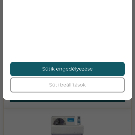
GREE AMBER INVERTER WIFI
Teljesítmény:
7
Teljesítmény:
7.2
SEER:
7
SCOP:
4
Energia osztály:
A++
Méretek (szél x mag x
1101x327x249
mély):
Sütik engedélyezése
Bruttó ár:
649 605 Ft
Süti beállítások
Adatlap
Ajánlatkérés