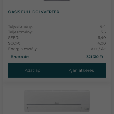
OASIS FULL DC INVERTER
Teljesítmény:
6,4
Teljesítmény:
5,6
SEER:
6,40
SCOP:
4,00
Energia osztály:
A++ / A+
Bruttó ár:
321 310 Ft
Adatlap
Ajánlatkérés