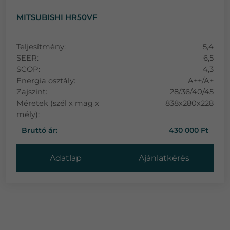
MITSUBISHI HR50VF
Teljesítmény:
5,4
SEER:
6,5
SCOP:
4,3
Energia osztály:
A++/A+
Zajszint:
28/36/40/45
Méretek (szél x mag x
838x280x228
mély):
Bruttó ár:
430 000 Ft
Adatlap
Ajánlatkérés