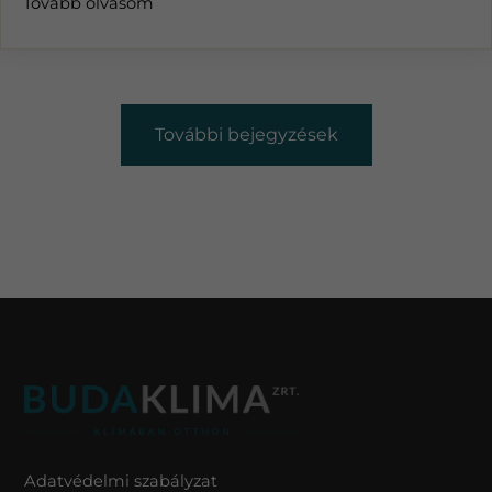
Tovább olvasom
További bejegyzések
Adatvédelmi szabályzat