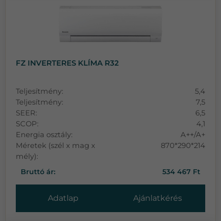
FZ INVERTERES KLÍMA R32
Teljesítmény:
5,4
Teljesítmény:
7,5
SEER:
6,5
SCOP:
4,1
Energia osztály:
A++/A+
Méretek (szél x mag x
870*290*214
mély):
Bruttó ár:
534 467 Ft
Adatlap
Ajánlatkérés