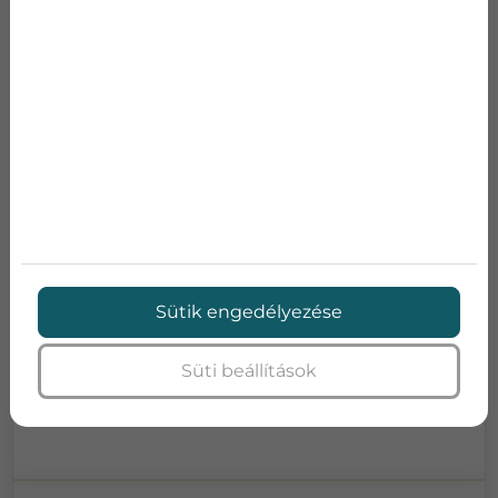
MRE-MULTI INVERTERES KLÍMA
Teljesítmény:
1,5-4,8
Teljesítmény:
1,1-6,3
SEER:
6.5
SCOP:
4
Energia osztály:
A++/A+
Méretek (szél x mag x
870x290x214
Sütik engedélyezése
mély):
Süti beállítások
Ajánlatot kérek