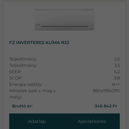
FZ INVERTERES KLÍMA R32
Teljesítmény:
2,5
Teljesítmény:
3,3
SEER:
6,2
SCOP:
3,8
Energia osztály:
A++
Méretek (szél x mag x
850x199x290
mély):
Bruttó ár:
340 842 Ft
Adatlap
Ajánlatkérés