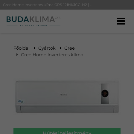
Gree Home Inverteres klíma GRS-121HI/JCC-N2 | BudaKlíma klíma, klímaszerelés
Főoldal
Gyártók
Gree
Gree Home Inverteres klíma
Hűtési teljesítmény