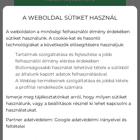
A++
A WEBOLDAL SÜTIKET HASZNÁL
Fűtési teljesítmény
A
A weboldalon a minőségi felhasználói élmény érdekében
sütiket használunk. A cookie-kat és hasonló
Wifi
technológiákat a következők elősegítésére használjuk:
Tartalmak szolgáltatása és fejlesztése a jobb
Szűrő
felhasználói élmény elérése érdekében
Biztonságosabb használat lehetővé tétele a sütikből
Hűtési teljesítmény
az általunk kapott adatok felhasználásával.
A Weblap termékeinek szolgáltatása és jobbá tétele
3,5 kW
a profillal rendelkezők számára
Ismerje meg tájékoztatónkat arról, hogy milyen sütiket
Fűtési teljesítmény
használunk, vagy a beállítások résznél ki lehet kapcsolni a
használatukat.
4,1 kW
Partner adatvédelem:
Google adatvédelmi irányelvei és
feltételei
180 327
Ft