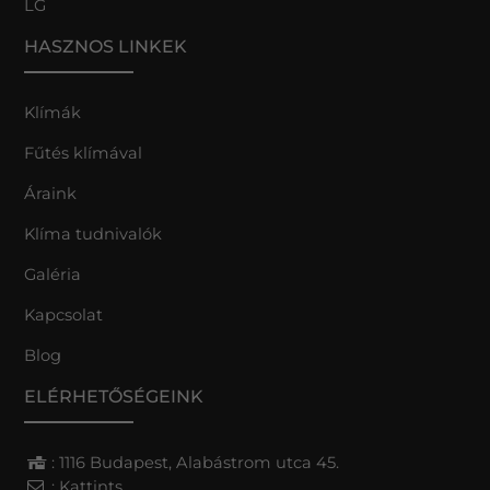
LG
HASZNOS LINKEK
Klímák
Fűtés klímával
Áraink
Klíma tudnivalók
Galéria
Kapcsolat
Blog
ELÉRHETŐSÉGEINK
: 1116 Budapest, Alabástrom utca 45.
:
Kattints