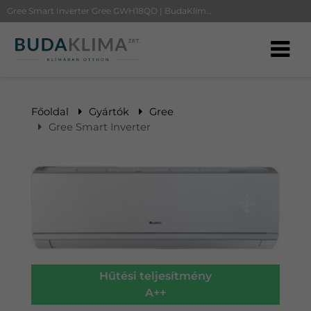
Gree Smart Inverter Gree GWH18QD | BudaKlíma klíma, klímaszerelés
Főoldal
Gyártók
Gree
Gree Smart Inverter
Hűtési teljesítmény
A++