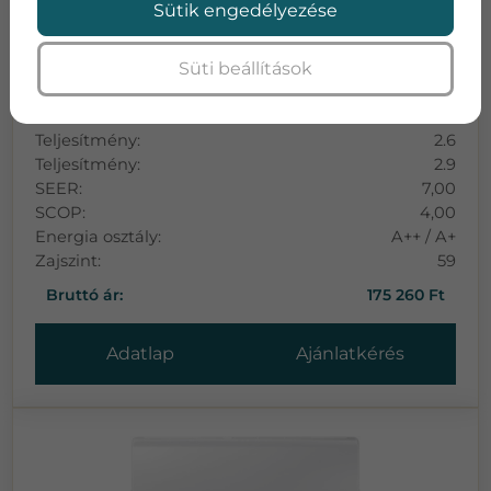
Sütik engedélyezése
Süti beállítások
MIDEA PREMIER 3D FULL DC INVERTER
Teljesítmény:
2.6
Teljesítmény:
2.9
SEER:
7,00
SCOP:
4,00
Energia osztály:
A++ / A+
Zajszint:
59
Bruttó ár:
175 260 Ft
Adatlap
Ajánlatkérés