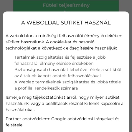
Fűtési teljesítmény
A+
A WEBOLDAL SÜTIKET HASZNÁL
Wifi
A weboldalon a minőségi felhasználói élmény érdekében
Szűrő
sütiket használunk. A cookie-kat és hasonló
technológiákat a következők elősegítésére használjuk:
Hűtési teljesítmény
Tartalmak szolgáltatása és fejlesztése a jobb
felhasználói élmény elérése érdekében
4,6 kW
Biztonságosabb használat lehetővé tétele a sütikből
az általunk kapott adatok felhasználásával.
Fűtési teljesítmény
A Weblap termékeinek szolgáltatása és jobbá tétele
a profillal rendelkezők számára
5,0 kW
Ismerje meg tájékoztatónkat arról, hogy milyen sütiket
használunk, vagy a beállítások résznél ki lehet kapcsolni a
297 000
Ft
használatukat.
Partner adatvédelem:
Google adatvédelmi irányelvei és
feltételei
AJÁNLATOT KÉREK