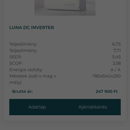
LUNA DC INVERTER
Teljesítmény:
6,75
Teljesítmény:
7,71
SEER:
5,45
SCOP:
3,58
Energia osztály:
A / A
Méretek (szél x mag x
780x540x250
mély):
Bruttó ár:
247 900 Ft
Adatlap
Ajánlatkérés