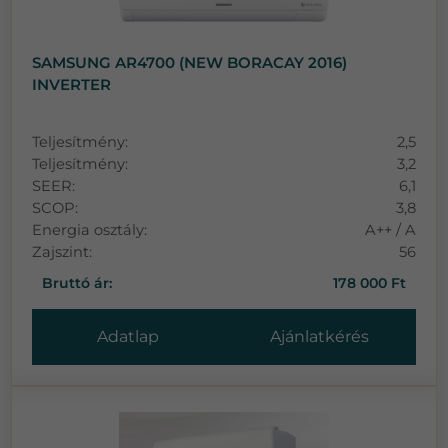
SAMSUNG AR4700 (NEW BORACAY 2016)
INVERTER
Teljesítmény:
2,5
Teljesítmény:
3,2
SEER:
6,1
SCOP:
3,8
Energia osztály:
A++ / A
Zajszint:
56
Bruttó ár:
178 000 Ft
Adatlap
Ajánlatkérés