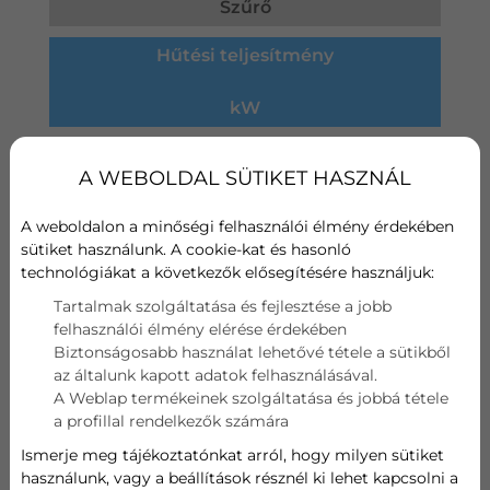
Szűrő
Hűtési teljesítmény
kW
Fűtési teljesítmény
A WEBOLDAL SÜTIKET HASZNÁL
kW
A weboldalon a minőségi felhasználói élmény érdekében
sütiket használunk. A cookie-kat és hasonló
350 000
Ft
technológiákat a következők elősegítésére használjuk:
Tartalmak szolgáltatása és fejlesztése a jobb
felhasználói élmény elérése érdekében
AJÁNLATOT KÉREK
Biztonságosabb használat lehetővé tétele a sütikből
az általunk kapott adatok felhasználásával.
A Weblap termékeinek szolgáltatása és jobbá tétele
a profillal rendelkezők számára
LG SILENCE PLUS INVERTERES
Ismerje meg tájékoztatónkat arról, hogy milyen sütiket
KLÍMA
használunk, vagy a beállítások résznél ki lehet kapcsolni a