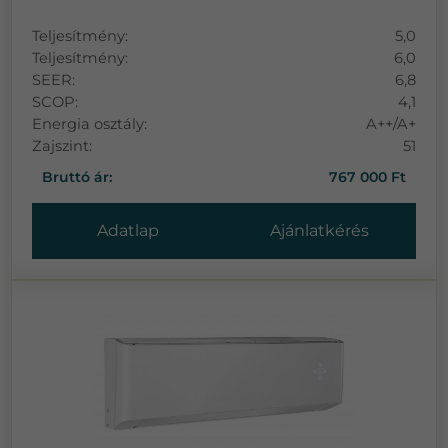
Teljesítmény:
5,0
Teljesítmény:
6,0
SEER:
6,8
SCOP:
4,1
Energia osztály:
A++/A+
Zajszint:
51
Bruttó ár:
767 000 Ft
Adatlap
Ajánlatkérés