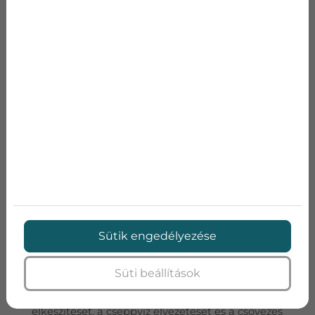
A szerelések 90%-a megoldható ezen a
csőhosszon belül, így nem kell számolgatnia a
centiket, ahogyan mi sem fogjuk ha mégis pár
centivel hosszabb vezetékelésre lesz szükség.
Az ennél hosszabb csövezésekre egyedi árat
kap majd a felmérés utáni árajánlatban. Normál
szerelés esetén 15.000Ft/ méter a csövezés
költésége a 3 méteren felüli szakaszra számolva.
FELHASZNÁLT ANYAGOK»
A falban elvezetett csövezés költsége bruttó
Sütik engedélyezése
20.000 Ft/méter.( csak elő és utószezonban
vállalunk falban elvezetett csövezés kiépítését!)
Süti beállítások
Az ár tartalmazza
: a tégla/ytong fal kivésését, a
csövezés kialakítását, az elektromos bekötések
elkészítését, a cseppvíz elvezetését és a csövezés