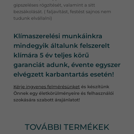
gipszeléses rögzítését, valamint a sitt
bezsákolását. ( faljavítást, festést sajnos nem
tudunk elvállalni)
Klímaszerelési munkáinkra
mindegyik általunk felszerelt
klímára 5 év teljes körű
garanciát adunk, évente egyszer
elvégzett karbantartás esetén!
Kérje ingyenes felmérésünket
és készítünk
Önnek egy életkörülményeire és felhasználói
szokására szabott árajánlatot!
TOVÁBBI TERMÉKEK