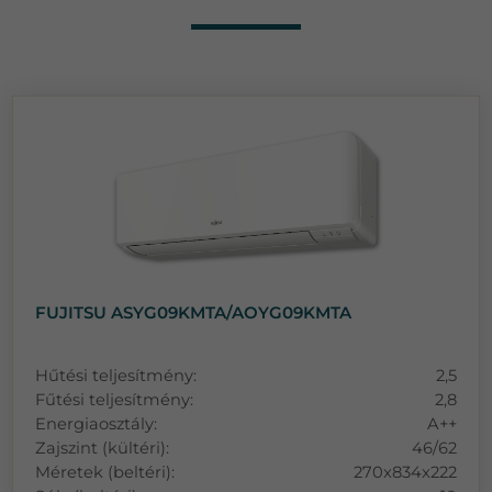
FUJITSU ASYG09KMTA/AOYG09KMTA
Hűtési teljesítmény:
2,5
Fűtési teljesítmény:
2,8
Energiaosztály:
A++
Zajszint (kültéri):
46/62
Méretek (beltéri):
270x834x222