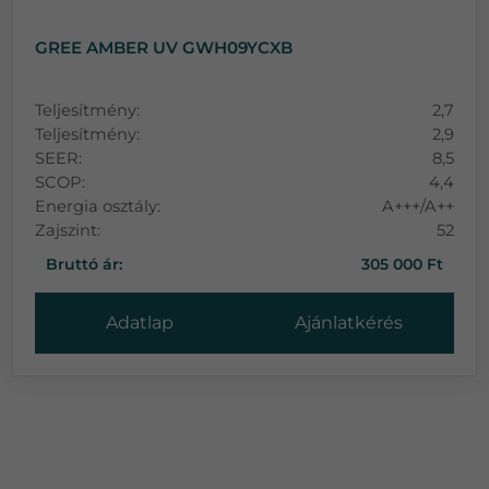
GREE AMBER UV GWH09YCXB
Teljesítmény:
2,7
Teljesítmény:
2,9
SEER:
8,5
SCOP:
4,4
Energia osztály:
A+++/A++
Zajszint:
52
Bruttó ár:
305 000 Ft
Adatlap
Ajánlatkérés