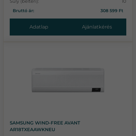
Súly (beltéri):
10
Bruttó ár:
308 599 Ft
Adatlap
Ajánlatkérés
SAMSUNG WIND-FREE AVANT
AR18TXEAAWKNEU