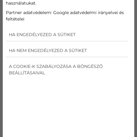
használatukat.
kódnév
Partner adatvédelem:
Google adatvédelmi irányelvei és
LG PC12SK
feltételei
Általános
Terméktípus
SIlence Plus (R32)
HA ENGEDÉLYEZED A SÜTIKET
Hűtő teljesítmény
W (Min. -
890/3500/4040
HA NEM ENGEDÉLYEZED A SÜTIKET
Névleges - Max.)
Fűtő teljesítmény
A COOKIE-K SZABÁLYOZÁSA A BÖNGÉSZŐ
W (Min. -
890/4000/5100
BEÁLLÍTÁSAIVAL
Névleges - Max.)
Teljesítményfelvétel
Energiafogyaszt
1080
ás – hűtés (W)
Teljesítményfelvétel
Energiafogyaszt
1050
ás – fűtés (W)
E.E.R (Energiahatékonysági hányados)
Hűtés (W/W)
3.24