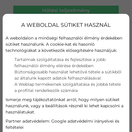
Hűtési teljesítmény
A+++
A WEBOLDAL SÜTIKET HASZNÁL
Fűtési teljesítmény
A++
A weboldalon a minőségi felhasználói élmény érdekében
sütiket használunk. A cookie-kat és hasonló
Wifi
technológiákat a következők elősegítésére használjuk:
Tartalmak szolgáltatása és fejlesztése a jobb
Szűrő
felhasználói élmény elérése érdekében
Biztonságosabb használat lehetővé tétele a sütikből
Hűtési teljesítmény
az általunk kapott adatok felhasználásával.
A Weblap termékeinek szolgáltatása és jobbá tétele
1,3~2,8 kW
a profillal rendelkezők számára
Ismerje meg tájékoztatónkat arról, hogy milyen sütiket
Fűtési teljesítmény
használunk, vagy a beállítások résznél ki lehet kapcsolni a
használatukat.
1,3~4,3 kW
Partner adatvédelem:
Google adatvédelmi irányelvei és
feltételei