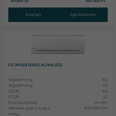
Bruttó ár:
560 000 Ft
Adatlap
Ajánlatkérés
FZ INVERTERES KLÍMA R32
Teljesítmény:
5,4
Teljesítmény:
7,5
SEER:
6,5
SCOP:
4,1
Energia osztály:
A++/A+
Méretek (szél x mag x
870*290*214
mély):