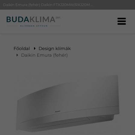
Daikin Emura (fehér) Daikin FTXJ20MW/RXJ20M | BudaKlíma klíma, klímaszerelés
Főoldal
Design klímák
Daikin Emura (fehér)