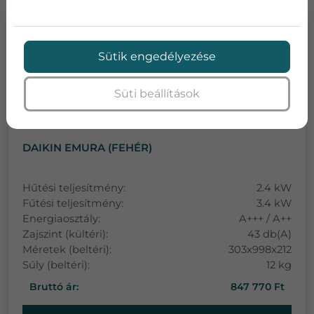
Sütik engedélyezése
Süti beállítások
DAIKIN EMURA (FEHÉR)
Hűtési teljesítmény:
2.4 kW
Fűtési teljesítmény:
3.4 kW
Energiaosztály:
A+++ / A++
Zajszint (kültéri):
43 db(A)
Méretek (beltéri):
303x998x212
Súly (beltéri):
12 kg
Bruttó ár:
847 770 Ft