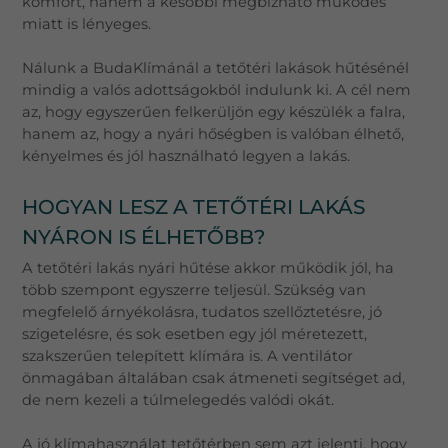
komfort, hanem a későbbi megbízható működés
miatt is lényeges.
Nálunk a BudaKlímánál a tetőtéri lakások hűtésénél
mindig a valós adottságokból indulunk ki. A cél nem
az, hogy egyszerűen felkerüljön egy készülék a falra,
hanem az, hogy a nyári hőségben is valóban élhető,
kényelmes és jól használható legyen a lakás.
HOGYAN LESZ A TETŐTÉRI LAKÁS
NYÁRON IS ÉLHETŐBB?
A tetőtéri lakás nyári hűtése akkor működik jól, ha
több szempont egyszerre teljesül. Szükség van
megfelelő árnyékolásra, tudatos szellőztetésre, jó
szigetelésre, és sok esetben egy jól méretezett,
szakszerűen telepített klímára is. A ventilátor
önmagában általában csak átmeneti segítséget ad,
de nem kezeli a túlmelegedés valódi okát.
A jó klímahasználat tetőtérben sem azt jelenti, hogy