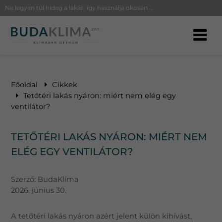
Ne legyen túl hideg a lakás: így használja okosan a klímát hőségriadó idején
Főoldal
Cikkek
Tetőtéri lakás nyáron: miért nem elég egy
ventilátor?
TETŐTÉRI LAKÁS NYÁRON: MIÉRT NEM
ELÉG EGY VENTILÁTOR?
Szerző:
BudaKlíma
2026. június 30.
A tetőtéri lakás nyáron azért jelent külön kihívást,