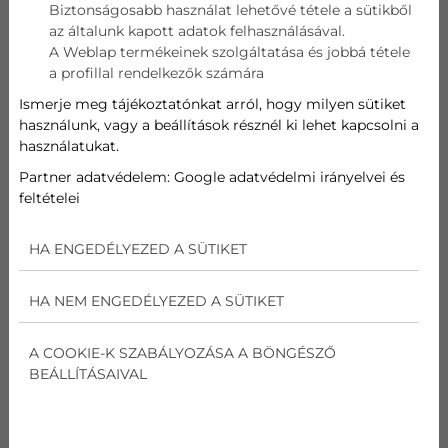
Biztonságosabb használat lehetővé tétele a sütikből
az általunk kapott adatok felhasználásával.
A Weblap termékeinek szolgáltatása és jobbá tétele
a profillal rendelkezők számára
Ismerje meg tájékoztatónkat arról, hogy milyen sütiket
használunk, vagy a beállítások résznél ki lehet kapcsolni a
használatukat.
Partner adatvédelem:
Google adatvédelmi irányelvei és
feltételei
Nálunk a BudaKlímánál gyakran találkozunk olyan
tetőtéri lakásokkal, ahol a klíma nem kényelmi extra,
HA ENGEDÉLYEZED A SÜTIKET
hanem a nyári használhatóság alapfeltétele. A jó
megoldás azonban nem annyi, hogy bármilyen
HA NEM ENGEDÉLYEZED A SÜTIKET
készüléket fel kell szerelni. Tetőtérben különösen
fontos a megfelelő teljesítmény, az átgondolt beltéri
A COOKIE-K SZABÁLYOZÁSA A BÖNGÉSZŐ
elhelyezés, a
Kültéri egység
jó pozíciója és a szakszerű
BEÁLLÍTÁSAIVAL
kivitelezés.
MIÉRT MELEGSZIK FEL ENNYIRE A