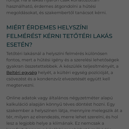
használható, érdemes átgondolni a hűtési
megoldásokat, és szakembertől tanácsot kérni.
MIÉRT ÉRDEMES HELYSZÍNI
FELMÉRÉST KÉRNI TETŐTÉRI LAKÁS
ESETÉN?
Tetőtéri lakásnál a helyszíni felmérés különösen
fontos, mert a hűtési igény és a szerelési lehetőségek
gyakran összetettebbek. A készülék teljesítményét, a
Beltéri egység
helyét, a kültéri egység pozícióját, a
csövezést és a kondenzvíz elvezetését együtt kell
megtervezni.
Online adatok vagy általános négyzetméter alapú
kalkuláció alapján könnyű téves döntést hozni. Egy
szakember a helyszínen látja, mennyire melegszik át a
tér, milyen az elrendezés, merre lehet szerelni, és hol
lesz a legjobb helye a klímának. Ez nemcsak a