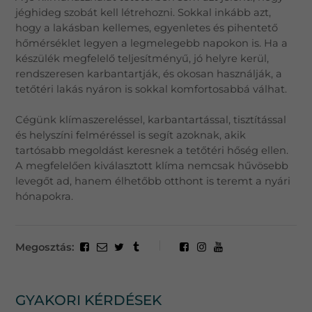
jéghideg szobát kell létrehozni. Sokkal inkább azt,
hogy a lakásban kellemes, egyenletes és pihentető
hőmérséklet legyen a legmelegebb napokon is. Ha a
készülék megfelelő teljesítményű, jó helyre kerül,
rendszeresen karbantartják, és okosan használják, a
tetőtéri lakás nyáron is sokkal komfortosabbá válhat.
Cégünk klímaszereléssel, karbantartással, tisztítással
és helyszíni felméréssel is segít azoknak, akik
tartósabb megoldást keresnek a tetőtéri hőség ellen.
A megfelelően kiválasztott klíma nemcsak hűvösebb
levegőt ad, hanem élhetőbb otthont is teremt a nyári
hónapokra.
Megosztás:
GYAKORI KÉRDÉSEK