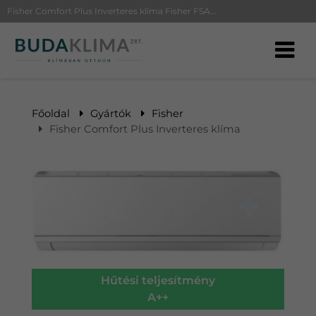
Fisher Comfort Plus Inverteres klíma Fisher FSAI-CP-91AE3 | BudaKlíma klíma, klímaszerelés
Főoldal
Gyártók
Fisher
Fisher Comfort Plus Inverteres klíma
Hűtési teljesítmény
A++