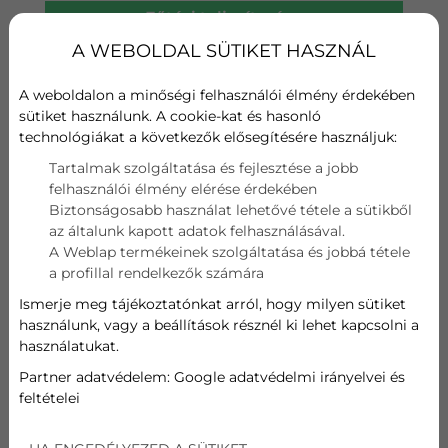
Fűtési teljesítmény
A+
A WEBOLDAL SÜTIKET HASZNÁL
Wifi
A weboldalon a minőségi felhasználói élmény érdekében
sütiket használunk. A cookie-kat és hasonló
Szűrő
technológiákat a következők elősegítésére használjuk:
Tartalmak szolgáltatása és fejlesztése a jobb
Hűtési teljesítmény
felhasználói élmény elérése érdekében
Biztonságosabb használat lehetővé tétele a sütikből
2.7 (0.45~3.5) kW
az általunk kapott adatok felhasználásával.
A Weblap termékeinek szolgáltatása és jobbá tétele
Fűtési teljesítmény
a profillal rendelkezők számára
Ismerje meg tájékoztatónkat arról, hogy milyen sütiket
2.8 (0.45~4.2) kW
használunk, vagy a beállítások résznél ki lehet kapcsolni a
használatukat.
305 000
Ft
Partner adatvédelem:
Google adatvédelmi irányelvei és
feltételei
AJÁNLATOT KÉREK