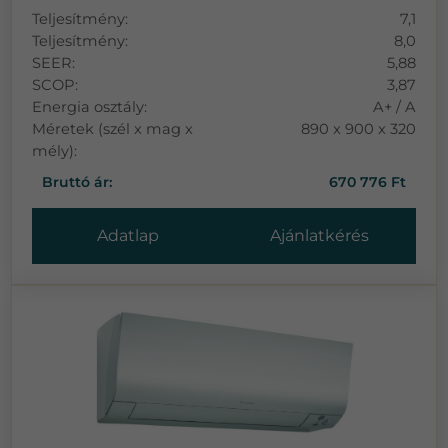
Teljesítmény:
7,1
Teljesítmény:
8,0
SEER:
5,88
SCOP:
3,87
Energia osztály:
A+ / A
Méretek (szél x mag x
890 x 900 x 320
mély):
Bruttó ár:
670 776 Ft
Adatlap
Ajánlatkérés