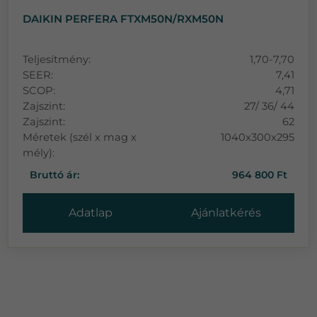
DAIKIN PERFERA FTXM50N/RXM50N
Teljesítmény:
1,70-7,70
SEER:
7,41
SCOP:
4,71
Zajszint:
27/ 36/ 44
Zajszint:
62
Méretek (szél x mag x
1040x300x295
mély):
Bruttó ár:
964 800 Ft
Adatlap
Ajánlatkérés