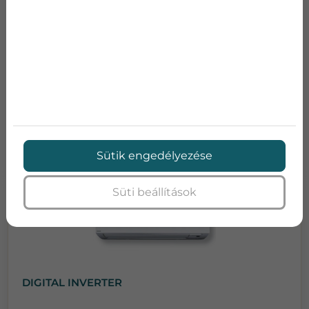
Teljesítmény:
5,3
Teljesítmény:
5,6
SEER:
7,0
SCOP:
4,0
Energia osztály:
A++/A+
Zajszint:
55.5
Bruttó ár:
371 900 Ft
Adatlap
Ajánlatkérés
Sütik engedélyezése
Süti beállítások
DIGITAL INVERTER