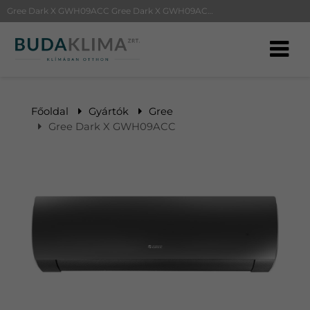
Gree Dark X GWH09ACC Gree Dark X GWH09ACC | BudaKlíma klíma, klímaszerelés
Főoldal
Gyártók
Gree
Gree Dark X GWH09ACC