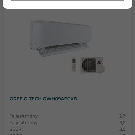
GREE G-TECH GWH09AECXB
Teljesítmény:
2,7
Teljesítmény:
3,2
SEER:
8,5