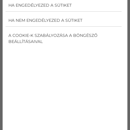
335 435
Ft
HA ENGEDÉLYEZED A SÜTIKET
HA NEM ENGEDÉLYEZED A SÜTIKET
AJÁNLATOT KÉREK
A COOKIE-K SZABÁLYOZÁSA A BÖNGÉSZŐ
BEÁLLÍTÁSAIVAL
GREE DARK X GWH09ACC
kódnév
Gree Dark X
GWH09ACC
Teljesítmény
Hűtés
2,6
kW
Teljesítmény
Fűtés
2,8
kW
SEER
Hűtés
6,8
W/W
SCOP
Fűtés
4,1
W/W