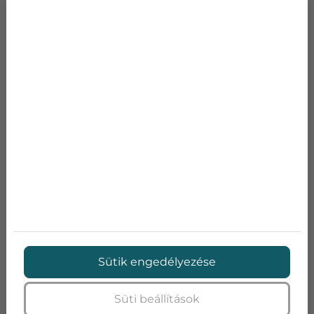
SAMSUNG AR5580 (GOOD) INVERTERES KLÍMA
Típus:
AR5580
Modellkód:
AR09KSWSBWKNZE
Teljesítmény:
8530
Teljesítmény:
10920
Teljesítmény:
4436~11260
Teljesítmény:
2,5
Bruttó ár:
187 000 Ft
Sütik engedélyezése
Adatlap
Ajánlatkérés
Süti beállítások