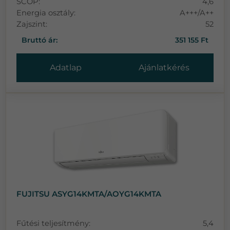
SCOP:
4,6
Energia osztály:
A+++/A++
Zajszint:
52
Bruttó ár:
351 155 Ft
Adatlap
Ajánlatkérés
FUJITSU ASYG14KMTA/AOYG14KMTA
Fűtési teljesítmény:
5,4