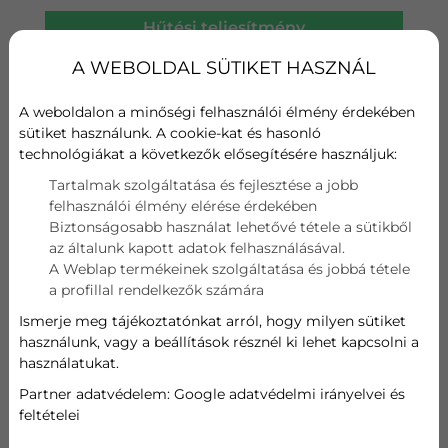
Hűtési teljesítmény
A++
A WEBOLDAL SÜTIKET HASZNÁL
Fűtési teljesítmény
A weboldalon a minőségi felhasználói élmény érdekében
A+
sütiket használunk. A cookie-kat és hasonló
technológiákat a következők elősegítésére használjuk:
Wifi
Tartalmak szolgáltatása és fejlesztése a jobb
felhasználói élmény elérése érdekében
Szűrő
Biztonságosabb használat lehetővé tétele a sütikből
az általunk kapott adatok felhasználásával.
Hűtési teljesítmény
A Weblap termékeinek szolgáltatása és jobbá tétele
a profillal rendelkezők számára
2,6 kW
Ismerje meg tájékoztatónkat arról, hogy milyen sütiket
használunk, vagy a beállítások résznél ki lehet kapcsolni a
Fűtési teljesítmény
használatukat.
2,8 kW
Partner adatvédelem:
Google adatvédelmi irányelvei és
feltételei