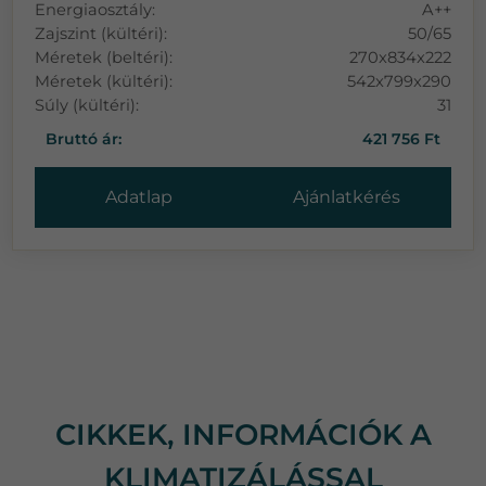
Energiaosztály:
A++
Zajszint (kültéri):
50/65
Méretek (beltéri):
270x834x222
Méretek (kültéri):
542x799x290
Súly (kültéri):
31
Bruttó ár:
421 756 Ft
Adatlap
Ajánlatkérés
CIKKEK, INFORMÁCIÓK A
KLIMATIZÁLÁSSAL