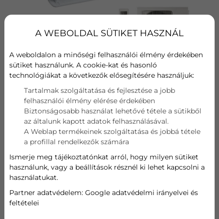
A WEBOLDAL SÜTIKET HASZNÁL
A weboldalon a minőségi felhasználói élmény érdekében
sütiket használunk. A cookie-kat és hasonló
technológiákat a következők elősegítésére használjuk:
Tartalmak szolgáltatása és fejlesztése a jobb
Hűtési teljesítmény
felhasználói élmény elérése érdekében
A+++
Biztonságosabb használat lehetővé tétele a sütikből
az általunk kapott adatok felhasználásával.
Fűtési teljesítmény
A Weblap termékeinek szolgáltatása és jobbá tétele
A++
a profillal rendelkezők számára
Ismerje meg tájékoztatónkat arról, hogy milyen sütiket
Wifi
használunk, vagy a beállítások résznél ki lehet kapcsolni a
használatukat.
Szűrő
Partner adatvédelem:
Google adatvédelmi irányelvei és
Hűtési teljesítmény
feltételei