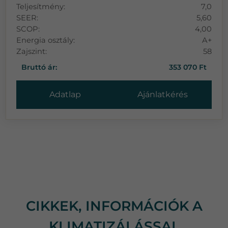
Teljesítmény:
7,0
SEER:
5,60
SCOP:
4,00
Energia osztály:
A+
Zajszint:
58
Bruttó ár:
353 070 Ft
Adatlap
Ajánlatkérés
CIKKEK, INFORMÁCIÓK A
KLIMATIZÁLÁSSAL