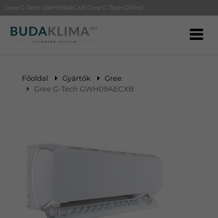
Gree G-Tech GWH09AECXB Gree G-Tech GWH09AEC | BudaKlíma klíma, klímaszerelés
Főoldal
Gyártók
Gree
Gree G-Tech GWH09AECXB