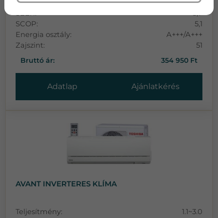
Teljesítmény:
4,2
SEER:
8,7
SCOP:
5,1
Energia osztály:
A+++/A+++
Zajszint:
51
Bruttó ár:
354 950 Ft
Adatlap
Ajánlatkérés
AVANT INVERTERES KLÍMA
Teljesítmény:
1.1~3.0