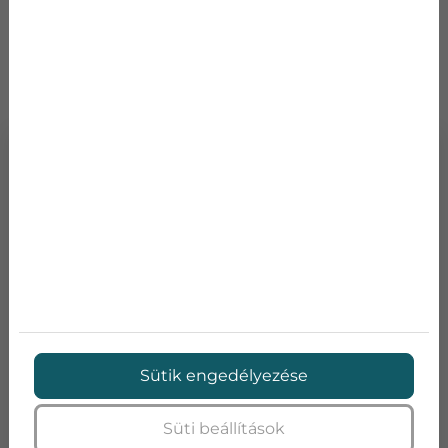
TOVÁBBI TERMÉKEK
HISENSE ENERGY PRO 35
Sütik engedélyezése
Süti beállítások
Teljesítmény:
3,5