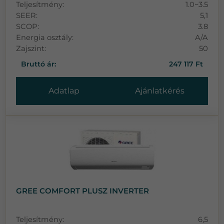
Teljesítmény:
1.0~3.5
SEER:
5,1
SCOP:
3.8
Energia osztály:
A/A
Zajszint:
50
Bruttó ár:
247 117 Ft
Adatlap
Ajánlatkérés
GREE COMFORT PLUSZ INVERTER
Teljesítmény:
6,5