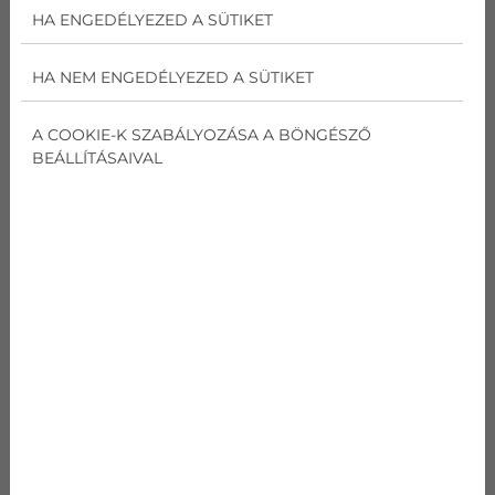
2,7 kW
HA ENGEDÉLYEZED A SÜTIKET
Fűtési teljesítmény
HA NEM ENGEDÉLYEZED A SÜTIKET
3,2 kW
A COOKIE-K SZABÁLYOZÁSA A BÖNGÉSZŐ
BEÁLLÍTÁSAIVAL
351 155
Ft
AJÁNLATOT KÉREK
GREE G-TECH GWH09AECXB
kódnév
Gree G-Tech
GWH09AEC
Teljesítmény
Hűtés
2,7
kW