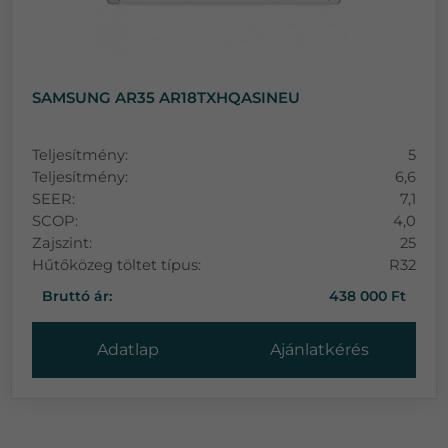
SAMSUNG AR35 AR18TXHQASINEU
Teljesítmény:
5
Teljesítmény:
6,6
SEER:
7,1
SCOP:
4,0
Zajszint:
25
Hűtőközeg töltet típus:
R32
Bruttó ár:
438 000 Ft
Adatlap
Ajánlatkérés