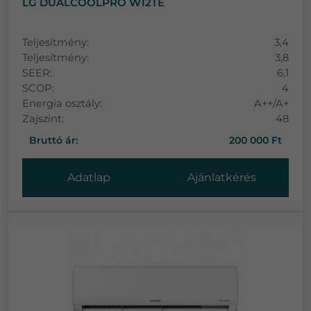
LG DUALCOOLPRO W12TE
Teljesítmény:
3,4
Teljesítmény:
3,8
SEER:
6,1
SCOP:
4
Energia osztály:
A++/A+
Zajszint:
48
Bruttó ár:
200 000 Ft
Adatlap
Ajánlatkérés