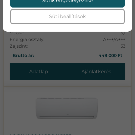
Sütik engedélyezése
Teljesítmény:
2,7
Süti beállítások
Teljesítmény:
3,5
SEER:
8,5
SCOP:
5,1
Energia osztály:
A+++/A+++
Zajszint:
53
Bruttó ár:
449 000 Ft
Adatlap
Ajánlatkérés