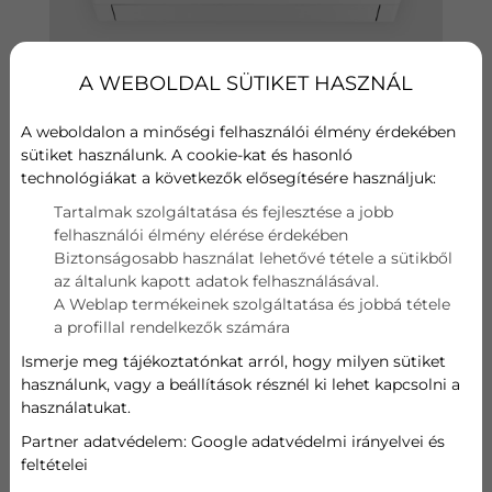
A WEBOLDAL SÜTIKET HASZNÁL
A weboldalon a minőségi felhasználói élmény érdekében
sütiket használunk. A cookie-kat és hasonló
technológiákat a következők elősegítésére használjuk:
Hűtési teljesítmény
Tartalmak szolgáltatása és fejlesztése a jobb
A++
felhasználói élmény elérése érdekében
Biztonságosabb használat lehetővé tétele a sütikből
Fűtési teljesítmény
az általunk kapott adatok felhasználásával.
A Weblap termékeinek szolgáltatása és jobbá tétele
A+
a profillal rendelkezők számára
Wifi
Ismerje meg tájékoztatónkat arról, hogy milyen sütiket
használunk, vagy a beállítások résznél ki lehet kapcsolni a
Szűrő
használatukat.
Partner adatvédelem:
Google adatvédelmi irányelvei és
Hűtési teljesítmény
feltételei