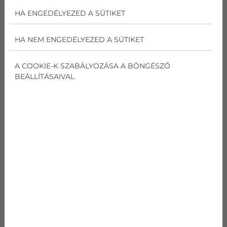
4,6 kW
HA ENGEDÉLYEZED A SÜTIKET
Fűtési teljesítmény
HA NEM ENGEDÉLYEZED A SÜTIKET
5,2 kW
A COOKIE-K SZABÁLYOZÁSA A BÖNGÉSZŐ
BEÁLLÍTÁSAIVAL
315 900
Ft
AJÁNLATOT KÉREK
GREE PULSE PRO GWH18AGD
kódnév
Gree Pulse Pro
GWH18AGD
Teljesítmény
Hűtés
4,6
kW