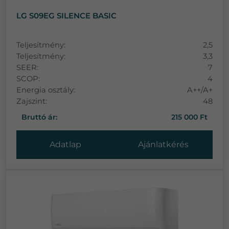
LG S09EG SILENCE BASIC
Teljesítmény:
2,5
Teljesítmény:
3,3
SEER:
7
SCOP:
4
Energia osztály:
A++/A+
Zajszint:
48
Bruttó ár:
215 000 Ft
Adatlap
Ajánlatkérés