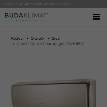
Gree U-Crown Champagne GWH18UC Gree U-Crown Champagne GWH18UC | BudaKlíma klíma, klímaszerelés
Főoldal
Gyártók
Gree
Gree U-Crown Champagne GWH18UC