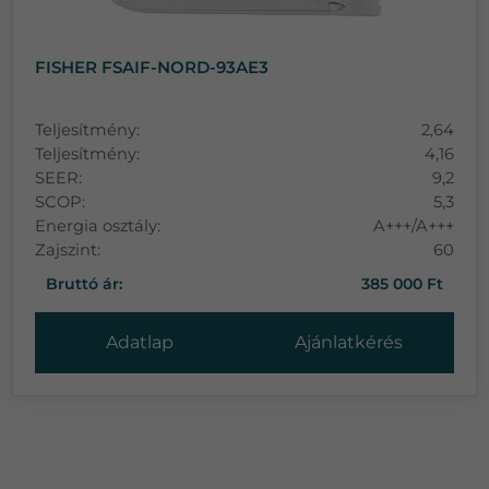
FISHER FSAIF-NORD-93AE3
Teljesítmény:
2,64
Teljesítmény:
4,16
SEER:
9,2
SCOP:
5,3
Energia osztály:
A+++/A+++
Zajszint:
60
Bruttó ár:
385 000 Ft
Adatlap
Ajánlatkérés