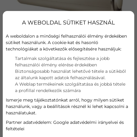
A WEBOLDAL SÜTIKET HASZNÁL
A weboldalon a minőségi felhasználói élmény érdekében
sütiket használunk. A cookie-kat és hasonló
technológiákat a következők elősegítésére használjuk:
Hűtési teljesítmény
Tartalmak szolgáltatása és fejlesztése a jobb
A++
felhasználói élmény elérése érdekében
Biztonságosabb használat lehetővé tétele a sütikből
az általunk kapott adatok felhasználásával.
Fűtési teljesítmény
A Weblap termékeinek szolgáltatása és jobbá tétele
A+
a profillal rendelkezők számára
Wifi
Ismerje meg tájékoztatónkat arról, hogy milyen sütiket
használunk, vagy a beállítások résznél ki lehet kapcsolni a
Szűrő
használatukat.
Partner adatvédelem:
Google adatvédelmi irányelvei és
Hűtési teljesítmény
feltételei