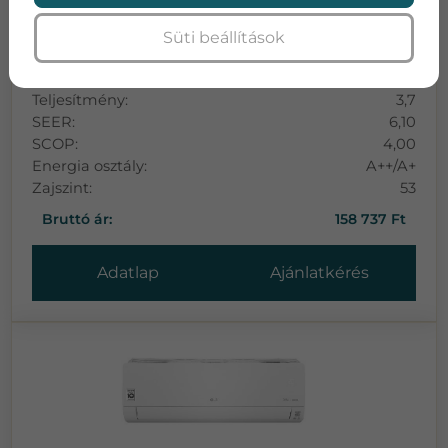
NORD SAHARA DS+ INVERTERES KLÍMA
Süti beállítások
Teljesítmény:
3.5
Teljesítmény:
3,7
SEER:
6,10
SCOP:
4,00
Energia osztály:
A++/A+
Zajszint:
53
Bruttó ár:
158 737 Ft
Adatlap
Ajánlatkérés