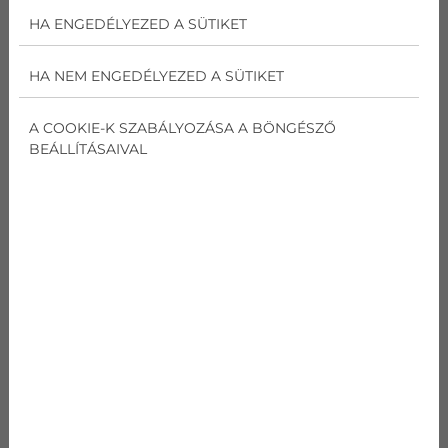
5,3 kW
HA ENGEDÉLYEZED A SÜTIKET
Fűtési teljesítmény
HA NEM ENGEDÉLYEZED A SÜTIKET
5,3 kW
A COOKIE-K SZABÁLYOZÁSA A BÖNGÉSZŐ
BEÁLLÍTÁSAIVAL
673 989
Ft
AJÁNLATOT KÉREK
GREE U-CROWN CHAMPAGNE
GWH18UC
kódnév
Gree U-Crown
Champagne
GWH18UC