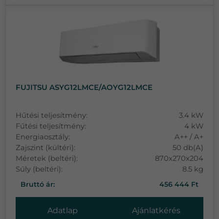
FUJITSU ASYG12LMCE/AOYG12LMCE
Hűtési teljesítmény:
3.4 kW
Fűtési teljesítmény:
4 kW
Energiaosztály:
A++ / A+
Zajszint (kültéri):
50 db(A)
Méretek (beltéri):
870x270x204
Súly (beltéri):
8.5 kg
Bruttó ár:
456 444 Ft
Adatlap
Ajánlatkérés