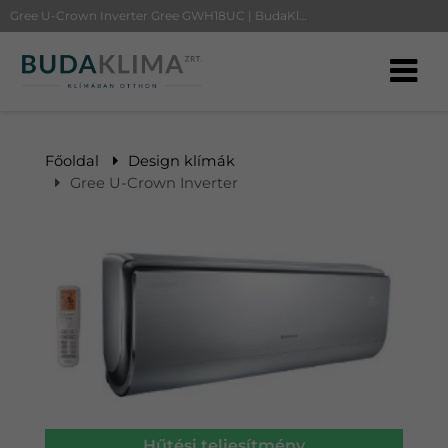
Gree U-Crown Inverter Gree GWH18UC | BudaKlíma klíma, klímaszerelés
Főoldal
Design klímák
Gree U-Crown Inverter
Hűtési teljesítmény