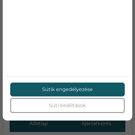
BOSCH CLIMATE 4000I 2,5 KW
Teljesítmény:
2,6
Teljesítmény:
2,9
SEER:
8,0
SCOP:
4,6
Sütik engedélyezése
Energia osztály:
A++/A++
Zajszint:
54
Süti beállítások
Bruttó ár:
284 800 Ft
Adatlap
Ajánlatkérés