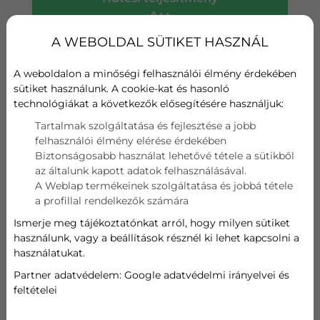
A++
A WEBOLDAL SÜTIKET HASZNÁL
Fűtési teljesítmény
A+
A weboldalon a minőségi felhasználói élmény érdekében
sütiket használunk. A cookie-kat és hasonló
Wifi
technológiákat a következők elősegítésére használjuk:
Tartalmak szolgáltatása és fejlesztése a jobb
Szűrő
felhasználói élmény elérése érdekében
Biztonságosabb használat lehetővé tétele a sütikből
Hűtési teljesítmény
az általunk kapott adatok felhasználásával.
A Weblap termékeinek szolgáltatása és jobbá tétele
5,3 kW
a profillal rendelkezők számára
Ismerje meg tájékoztatónkat arról, hogy milyen sütiket
Fűtési teljesítmény
használunk, vagy a beállítások résznél ki lehet kapcsolni a
használatukat.
5,3 kW
Partner adatvédelem:
Google adatvédelmi irányelvei és
feltételei
499 000
Ft