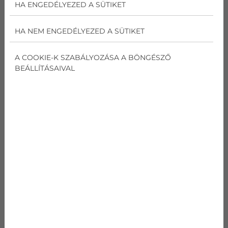
HA ENGEDÉLYEZED A SÜTIKET
AJÁNLATOT KÉREK
HA NEM ENGEDÉLYEZED A SÜTIKET
A COOKIE-K SZABÁLYOZÁSA A BÖNGÉSZŐ
GREE U-CROWN INVERTER
BEÁLLÍTÁSAIVAL
kódnév
Gree GWH18UC
Teljesítmény
Hűtés
5,3
kW
Teljesítmény
Fűtés
5,3
kW
Energia osztály
hűtés/fűtés
A++ / A+
Zajszint
Beltéri
46 /... / 22
db(A)
Zajszint
Kültéri
56
db(A)