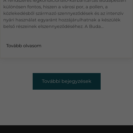
A rendszeres légkondicionáló-karbantartás Budapesten
különösen fontos, hiszen a városi por, a pollen, a
közlekedésből származó szennyeződések és az intenzív
nyári használat egyaránt hozzájárulhatnak a készülék
belső részeinek elszennyeződéséhez. A Buda...
Tovább olvasom
További bejegyzések