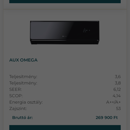
AUX OMEGA
Teljesítmény:
3,6
Teljesítmény:
3,8
SEER:
6,12
SCOP:
4,14
Energia osztály:
A++/A+
Zajszint:
53
Bruttó ár:
269 900 Ft