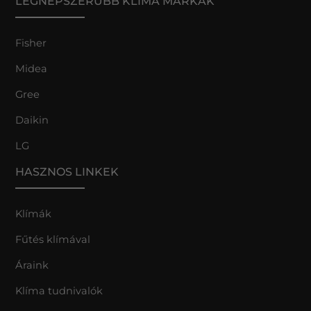
LEGNÉPSZERŰBB KLÍMA MÁRKÁK
Fisher
Midea
Gree
Daikin
LG
HASZNOS LINKEK
Klímák
Fűtés klímával
Áraink
Klíma tudnivalók