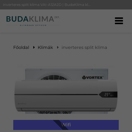
inverteres split klíma VAI-A12A2D | BudaKlíma klíma, klímaszerelés
Főoldal
Klímák
inverteres split klíma
Wifi