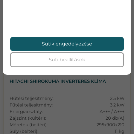
Bruttó ár:
671 551 Ft
Adatlap
Ajánlatkérés
Sütik engedélyezése
Süti beállítások
HITACHI SHIROKUMA INVERTERES KLÍMA
Hűtési teljesítmény:
2.5 kW
Fűtési teljesítmény:
3.2 kW
Energiaosztály:
A+++ / A+++
Zajszint (kültéri):
20 db(A)
Méretek (beltéri):
295x900x210
Súly (beltéri):
11 kg