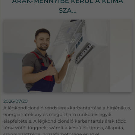
ÁRAK-MENNYIBE KERÜL A KLÍMA
SZA...
2026/07/20
A légkondicionáló rendszeres karbantartása a higiénikus,
energiahatékony és megbízható működés egyik
alapfeltétele. A légkondicionáló karbantartás árak több
tényezőtől függnek: számít a készülék típusa, állapota,
szennyezettsége, hozzáférhetősége és az el...