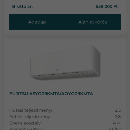
Bruttó ár:
559 000 Ft
Adatlap
Ajánlatkérés
FUJITSU ASYG09KMTA/AOYG09KMTA
Hűtési teljesítmény:
2,5
Fűtési teljesítmény:
2,8
Energiaosztály:
A++
Zajszint (kültéri):
46/62