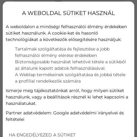
Szűrő
A WEBOLDAL SÜTIKET HASZNÁL
Hűtési teljesítmény
A weboldalon a minőségi felhasználói élmény érdekében
sütiket használunk. A cookie-kat és hasonló
3.7 kW
technológiákat a következők elősegítésére használjuk:
Fűtési teljesítmény
Tartalmak szolgáltatása és fejlesztése a jobb
felhasználói élmény elérése érdekében
Biztonságosabb használat lehetővé tétele a sütikből
3.8 kW
az általunk kapott adatok felhasználásával.
A Weblap termékeinek szolgáltatása és jobbá tétele
124 899
Ft
a profillal rendelkezők számára
Ismerje meg tájékoztatónkat arról, hogy milyen sütiket
használunk, vagy a beállítások résznél ki lehet kapcsolni a
AJÁNLATOT KÉREK
használatukat.
Partner adatvédelem:
Google adatvédelmi irányelvei és
feltételei
INVERTERES SPLIT KLÍMA
HA ENGEDÉLYEZED A SÜTIKET