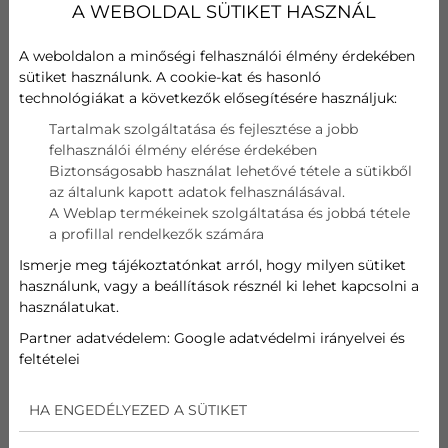
A WEBOLDAL SÜTIKET HASZNÁL
A weboldalon a minőségi felhasználói élmény érdekében
sütiket használunk. A cookie-kat és hasonló
technológiákat a következők elősegítésére használjuk:
Elege van a nyári hőségből, nem bírja már a
Tartalmak szolgáltatása és fejlesztése a jobb
kánikulát, nem tud aludni éjszaka, annyira
felhasználói élmény elérése érdekében
felforrósodik a lakás? Esetleg az irodában okoz
Biztonságosabb használat lehetővé tétele a sütikből
gondot a melegben való munkavégzés? A megoldás
az általunk kapott adatok felhasználásával.
egy klíma felszerelése, egy korszerű klímarendszer
A Weblap termékeinek szolgáltatása és jobbá tétele
kiépítése. Ehhez csupán a BudaKlíma szakértő
a profillal rendelkezők számára
csapatára lesz szüksége, akik mindenben segítenek
Ismerje meg tájékoztatónkat arról, hogy milyen sütiket
Önnek. Első lépésként mutatjuk is a klímaszerelés
használunk, vagy a beállítások résznél ki lehet kapcsolni a
folyamatát.
használatukat.
Partner adatvédelem:
Google adatvédelmi irányelvei és
feltételei
A KLÍMASZERELÉS
HA ENGEDÉLYEZED A SÜTIKET
FOLYAMATA AZ ELEJÉTŐL A