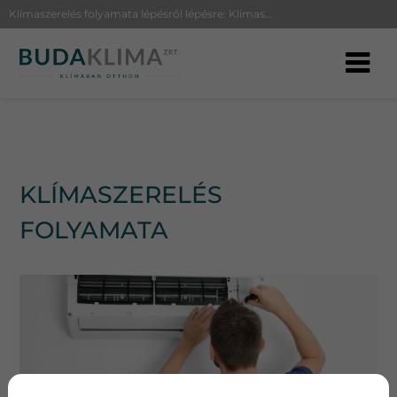
Klímaszerelés folyamata lépésről lépésre: Klímaszerelés folyamata tervezéstől a beszerelésig
KLÍMASZERELÉS
FOLYAMATA