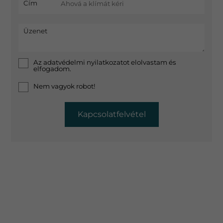
Cím
Üzenet
Az
adatvédelmi nyilatkozat
ot elolvastam és
elfogadom.
Nem vagyok robot!
Kapcsolatfelvétel