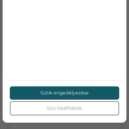
Keresett kifejezés
AJÁNLATKÉRÉS
Kérje ingyenes mérnöki felmérésünket és
készítünk egy kedvező egyedi árajánlatot Önnek
(Budapesten és környékén vállalunk kivitelezést)
Név
Sütik engedélyezése
E-mail
Süti beállítások
Telefon