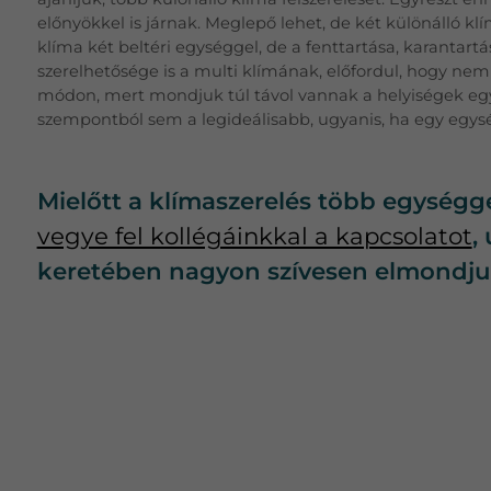
előnyökkel is járnak. Meglepő lehet, de két különálló k
klíma két beltéri egységgel, de a fenttartása, karantar
szerelhetősége is a multi klímának, előfordul, hogy nem 
módon, mert mondjuk túl távol vannak a helyiségek eg
szempontból sem a legideálisabb, ugyanis, ha egy egys
Mielőtt a klímaszerelés több egység
vegye fel kollégáinkkal a kapcsolatot
,
keretében nagyon szívesen elmondjuk,