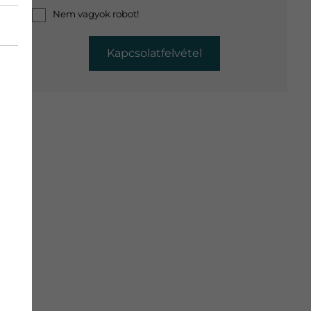
Nem vagyok robot!
Kapcsolatfelvétel