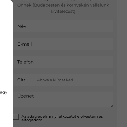
Önnek (Budapesten és környékén vállalunk
kivitelezést)
Név
E-mail
Telefon
Cím
vagy
Üzenet
Az
adatvédelmi nyilatkozat
ot elolvastam és
elfogadom.