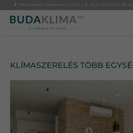
1116 Budapest, Alabástrom utca 45. |
06 20 404 0404 |
kl
KLÍMASZERELÉS TÖBB EGYS