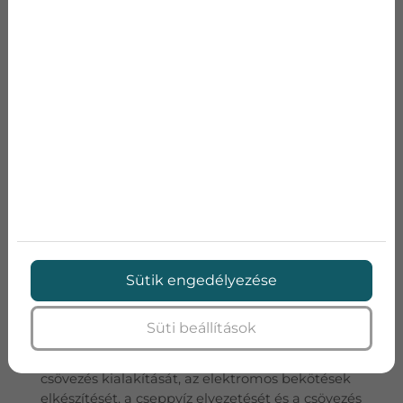
A szerelések 90%-a megoldható ezen a
csőhosszon belül, így nem kell számolgatnia a
centiket, ahogyan mi sem fogjuk ha mégis pár
centivel hosszabb vezetékelésre lesz szükség.
Az ennél hosszabb csövezésekre egyedi árat
kap majd a felmérés utáni árajánlatban. Normál
szerelés esetén 15.000Ft/ méter a csövezés
költésége a 3 méteren felüli szakaszra számolva.
FELHASZNÁLT ANYAGOK»
Sütik engedélyezése
A falban elvezetett csövezés költsége bruttó
20.000 Ft/méter.( csak elő és utószezonban
Süti beállítások
vállalunk falban elvezetett csövezés kiépítését!)
Az ár tartalmazza
: a tégla/ytong fal kivésését, a
csövezés kialakítását, az elektromos bekötések
elkészítését, a cseppvíz elvezetését és a csövezés