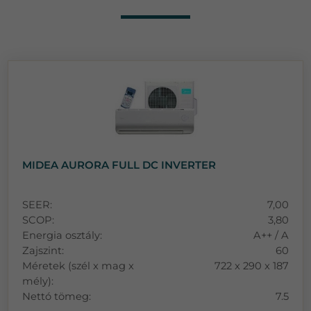
MIDEA AURORA FULL DC INVERTER
SEER:
7,00
SCOP:
3,80
Energia osztály:
A++ / A
Zajszint:
60
Méretek (szél x mag x
722 x 290 x 187
mély):
Nettó tömeg:
7.5