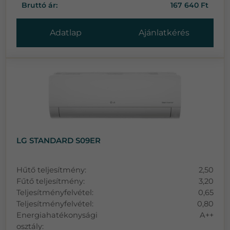
Bruttó ár:
167 640 Ft
Adatlap
Ajánlatkérés
LG STANDARD S09ER
Hűtő teljesítmény:
2,50
Fűtő teljesítmény:
3,20
Teljesítményfelvétel:
0,65
Teljesítményfelvétel:
0,80
Energiahatékonysági
A++
osztály: