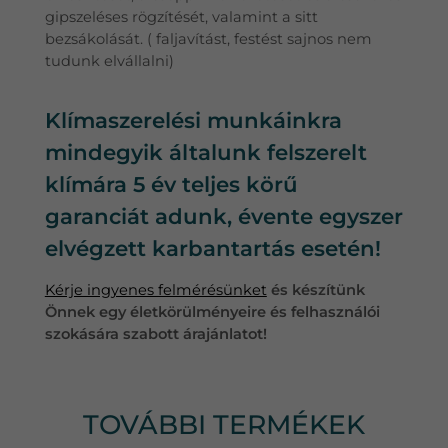
gipszeléses rögzítését, valamint a sitt
bezsákolását. ( faljavítást, festést sajnos nem
tudunk elvállalni)
Klímaszerelési munkáinkra
mindegyik általunk felszerelt
klímára 5 év teljes körű
garanciát adunk, évente egyszer
elvégzett karbantartás esetén!
Kérje ingyenes felmérésünket
és készítünk
Önnek egy életkörülményeire és felhasználói
szokására szabott árajánlatot!
TOVÁBBI TERMÉKEK