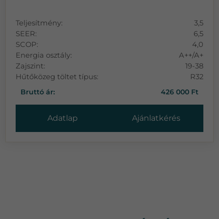
Teljesítmény:
3,5
SEER:
6,5
SCOP:
4,0
Energia osztály:
A++/A+
Zajszint:
19-38
Hűtőközeg töltet típus:
R32
Bruttó ár:
426 000 Ft
Adatlap
Ajánlatkérés