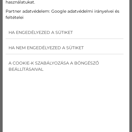
használatukat.
kódnév
Partner adatvédelem:
Google adatvédelmi irányelvei és
LG PC09SQ
feltételei
Általános
Terméktípus
Silence Plus (R32)
HA ENGEDÉLYEZED A SÜTIKET
Hűtő teljesítmény
W (Min. -
890/2500/3700
HA NEM ENGEDÉLYEZED A SÜTIKET
Névleges - Max.)
Fűtő teljesítmény
A COOKIE-K SZABÁLYOZÁSA A BÖNGÉSZŐ
W (Min. -
890/3300/4100
BEÁLLÍTÁSAIVAL
Névleges - Max.)
Teljesítményfelvétel
Energiafogyaszt
656
ás – hűtés (W)
Teljesítményfelvétel
Energiafogyaszt
800
ás – fűtés (W)
E.E.R (Energiahatékonysági hányados)
Hűtés (W/W)
3.81