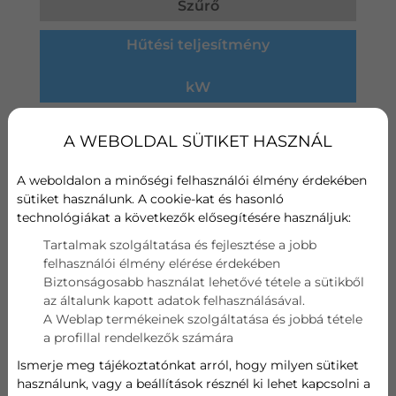
Szűrő
Hűtési teljesítmény
kW
Fűtési teljesítmény
A WEBOLDAL SÜTIKET HASZNÁL
kW
A weboldalon a minőségi felhasználói élmény érdekében
sütiket használunk. A cookie-kat és hasonló
340 000
Ft
technológiákat a következők elősegítésére használjuk:
Tartalmak szolgáltatása és fejlesztése a jobb
felhasználói élmény elérése érdekében
AJÁNLATOT KÉREK
Biztonságosabb használat lehetővé tétele a sütikből
az általunk kapott adatok felhasználásával.
A Weblap termékeinek szolgáltatása és jobbá tétele
a profillal rendelkezők számára
LG SILENCE PLUS INVERTERES
Ismerje meg tájékoztatónkat arról, hogy milyen sütiket
KLÍMA
használunk, vagy a beállítások résznél ki lehet kapcsolni a