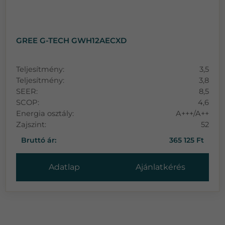
GREE G-TECH GWH12AECXD
Teljesítmény:
3,5
Teljesítmény:
3,8
SEER:
8,5
SCOP:
4,6
Energia osztály:
A+++/A++
Zajszint:
52
Bruttó ár:
365 125 Ft
Adatlap
Ajánlatkérés