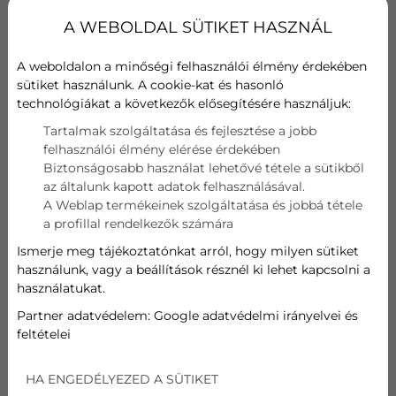
Szűrő
A WEBOLDAL SÜTIKET HASZNÁL
Hűtési teljesítmény
A weboldalon a minőségi felhasználói élmény érdekében
kW
sütiket használunk. A cookie-kat és hasonló
technológiákat a következők elősegítésére használjuk:
Fűtési teljesítmény
Tartalmak szolgáltatása és fejlesztése a jobb
felhasználói élmény elérése érdekében
kW
Biztonságosabb használat lehetővé tétele a sütikből
az általunk kapott adatok felhasználásával.
A Weblap termékeinek szolgáltatása és jobbá tétele
753 110
Ft
a profillal rendelkezők számára
Ismerje meg tájékoztatónkat arról, hogy milyen sütiket
használunk, vagy a beállítások résznél ki lehet kapcsolni a
AJÁNLATOT KÉREK
használatukat.
Partner adatvédelem:
Google adatvédelmi irányelvei és
feltételei
LG SILENCE R32 INVERTERES
KLÍMA
HA ENGEDÉLYEZED A SÜTIKET