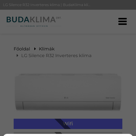
LG Silence R32 Inverteres klíma | BudaKlíma klíma, klímaszerelés
Főoldal
Klímák
LG Silence R32 Inverteres klíma
Wifi