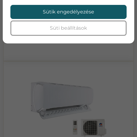
energiaosztály
Energia osztály:
A+/A+
Sütik engedélyezése
Zajszint:
46 dB(A)
Süti beállítások
Ajánlatot kérek