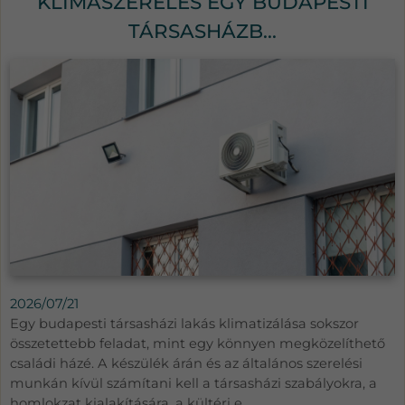
KLÍMASZERELÉS EGY BUDAPESTI
TÁRSASHÁZB...
2026/07/21
Egy budapesti társasházi lakás klimatizálása sokszor
összetettebb feladat, mint egy könnyen megközelíthető
családi házé. A készülék árán és az általános szerelési
munkán kívül számítani kell a társasházi szabályokra, a
homlokzat kialakítására, a kültéri e...