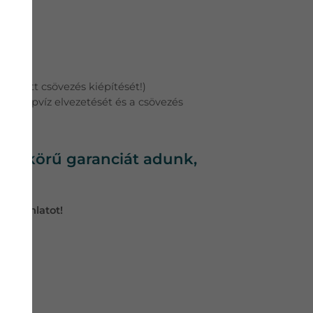
ezetett csövezés kiépítését!)
 a cseppvíz elvezetését és a csövezés
ljes körű garanciát adunk,
árajánlatot!