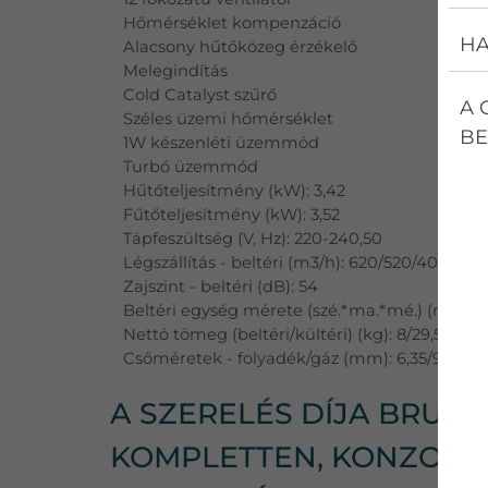
Hőmérséklet kompenzáció
HA
Alacsony hűtőközeg érzékelő
Melegindítás
Cold Catalyst szűrő
A 
Széles üzemi hőmérséklet
BE
1W készenléti üzemmód
Turbó üzemmód
Hűtőteljesítmény (kW): 3,42
Fűtőteljesítmény (kW): 3,52
Tápfeszültség (V, Hz): 220-240,50
Légszállítás - beltéri (m3/h): 620/520/400
Zajszint - beltéri (dB): 54
Beltéri egység mérete (szé.*ma.*mé.) (mm) :
Nettó tömeg (beltéri/kültéri) (kg): 8/29,5
Csőméretek - folyadék/gáz (mm): 6,35/9,52
A SZERELÉS DÍJA BRUTTÓ
KOMPLETTEN, KONZOLLA