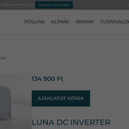
ima@budaklima.hu
|
Visszahívás kérése
RÓLUNK
KLÍMÁK
ÁRAINK
TUDNIVALÓ
ter
134 900
Ft
AJÁNLATOT KÉREK
LUNA DC INVERTER