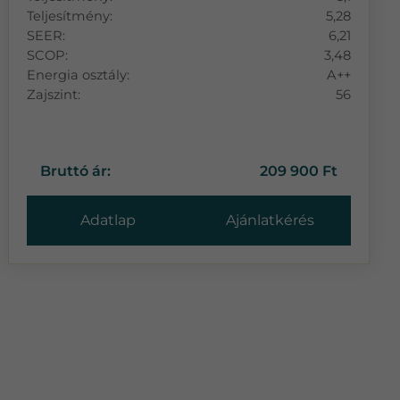
Teljesítmény:
5,28
SEER:
6,21
SCOP:
3,48
Energia osztály:
A++
Zajszint:
56
Bruttó ár:
209 900 Ft
Adatlap
Ajánlatkérés