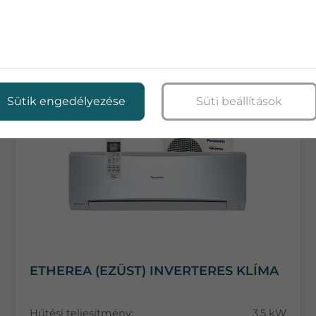
TOVÁBBI TERMÉKEK
Sütik engedélyezése
Süti beállítások
ETHEREA (EZÜST) INVERTERES KLÍMA
Hűtési teljesítmény:
3.5 kW