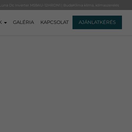
Luna Dc Inverter MS9AU-12HRDN1 | BudaKlíma klíma, klímaszerelés
K
GALÉRIA
KAPCSOLAT
AJÁNLATKÉRÉS