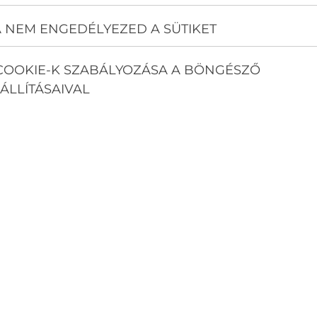
 NEM ENGEDÉLYEZED A SÜTIKET
COOKIE-K SZABÁLYOZÁSA A BÖNGÉSZŐ
ÁLLÍTÁSAIVAL
 790×265×198
 120.000,- FT, 3 MÉTER SZERELÉ
L, MINŐSÉGI ANYAGOKKAL, SZ