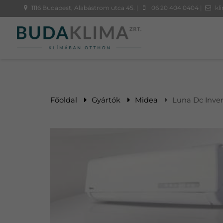
1116 Budapest, Alabástrom utca 45. |
06 20 404 0404 |
kl
Főoldal
Gyártók
Midea
Luna Dc Inver