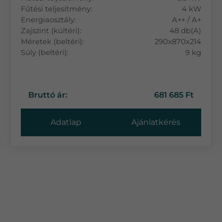
Fűtési teljesítmény:
4 kW
Energiaosztály:
A++ / A+
Zajszint (kültéri):
48 db(A)
Méretek (beltéri):
290x870x214
Súly (beltéri):
9 kg
Bruttó ár:
681 685 Ft
Adatlap
Ajánlatkérés