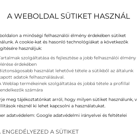
kódnév
A WEBOLDAL SÜTIKET HASZNÁL
Teljesítmény
Hűtés
űrő
Teljesítmény
Fűtés
SEER
Hűtés
boldalon a minőségi felhasználói élmény érdekében sütiket
ljesítmény
nálunk. A cookie-kat és hasonló technológiákat a következők
SCOP
Fűtés
gítésére használjuk:
 kW
Zajszint
Beltéri
Tartalmak szolgáltatása és fejlesztése a jobb felhasználói élmény
Zajszint
Kültéri
elérése érdekében
Biztonságosabb használat lehetővé tétele a sütikből az általunk
Kategóriák:
Klímák
,
Midea
,
kapott adatok felhasználásával.
A Weblap termékeinek szolgáltatása és jobbá tétele a profillal
rendelkezők számára
je meg tájékoztatónkat arról, hogy milyen sütiket használunk, 
llítások résznél ki lehet kapcsolni a használatukat.
ner adatvédelem:
Google adatvédelmi irányelvei és feltételei
RANCIA!
 ENGEDÉLYEZED A SÜTIKET