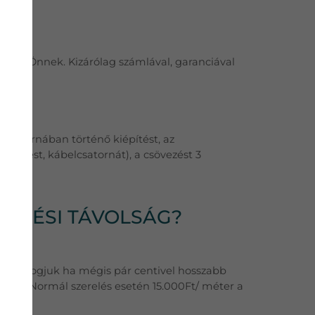
hozni Önnek. Kizárólag számlával, garanciával
latát!
ábelcsatornában történő kiépítést, az
átöltést, kábelcsatornát), a csövezést 3
VEZÉSI TÁVOLSÁG?
 sem fogjuk ha mégis pár centivel hosszabb
tban. Normál szerelés esetén 15.000Ft/ méter a