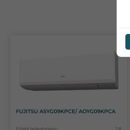
FUJITSU ASYG09KPCE/ AOYG09KPCA
Fűtési teljesítmény:
2,8