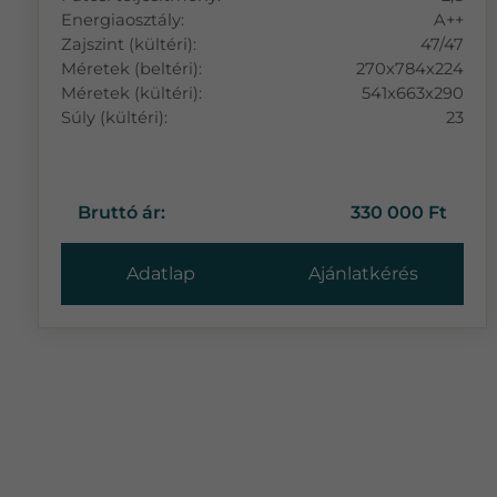
Energiaosztály:
A++
Zajszint (kültéri):
47/47
Méretek (beltéri):
270x784x224
Méretek (kültéri):
541x663x290
Súly (kültéri):
23
Bruttó ár:
330 000 Ft
Adatlap
Ajánlatkérés