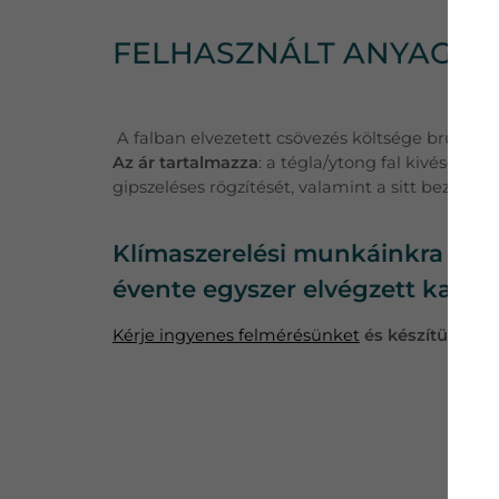
FELHASZNÁLT ANYAGOK
A falban elvezetett csövezés költsége bruttó 20
Az ár tartalmazza
: a tégla/ytong fal kivésését,
gipszeléses rögzítését, valamint a sitt bezsákolá
Klímaszerelési munkáinkra minde
évente egyszer elvégzett karba
Kérje ingyenes felmérésünket
és készítünk Önn