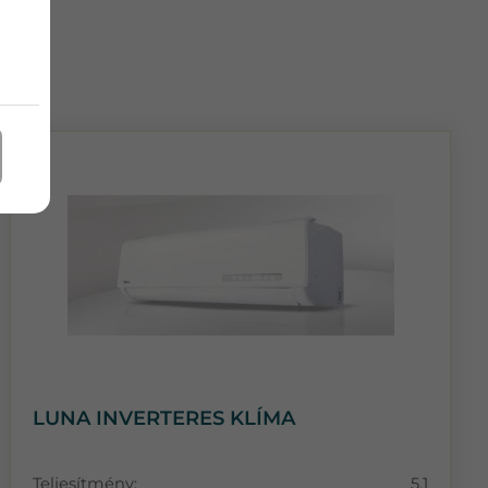
LUNA INVERTERES KLÍMA
Teljesítmény:
5,1