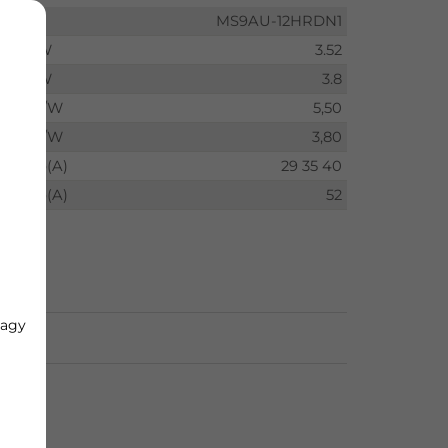
MS9AU-12HRDN1
kW
3.52
kW
3.8
W/W
5,50
W/W
3,80
db(A)
29 35 40
db(A)
52
vagy