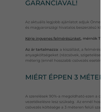
GARANCIÁVAL!
Az aktuális legjobb ajánlatot adjuk Önnek, töb
és magyarországi hivatalos beszerzésű klímák
Kérje ingyenes felmérésünket
, mérnök Tanácsa
Az ár tartalmazza
: a kiszállást, a felmérést, eg
anyagköltségeket (rézcsövek, szigetelések, külté
méterig (ennél hosszabb csövezés esetén a plu
MIÉRT ÉPPEN 3 MÉTER 
A szerelések 90%-a megoldható ezen a csőhossz
vezetékelésre lesz szükség. Az ennél hosszabb
csövezés költésége a 3 méteren felüli szakaszr