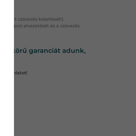
ezetett csövezés kiépítését!)
 a cseppvíz elvezetését és a csövezés
ljes körű garanciát adunk,
árajánlatot!