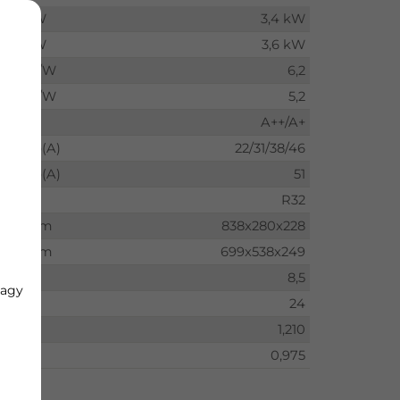
kW
3,4 kW
kW
3,6 kW
W/W
6,2
W/W
5,2
A++/A+
db(A)
22/31/38/46
db(A)
51
R32
mm
838x280x228
mm
699x538x249
kg
8,5
vagy
kg
24
1,210
0,975