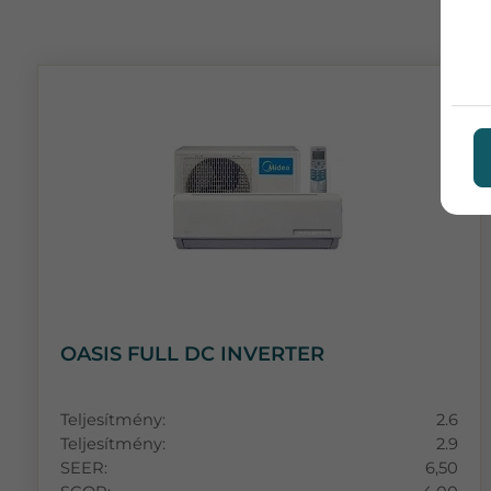
OASIS FULL DC INVERTER
Teljesítmény:
2.6
Teljesítmény:
2.9
SEER:
6,50