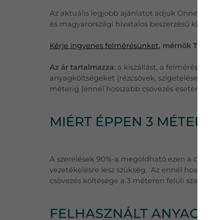
Az aktuális legjobb ajánlatot adjuk Önnek, töb
és magyarországi hivatalos beszerzésű klímák
Kérje ingyenes felmérésünket
, mérnök Tanácsa
Az ár tartalmazza
: a kiszállást, a felmérést, eg
anyagköltségeket (rézcsövek, szigetelések, külté
méterig (ennél hosszabb csövezés esetén a plu
MIÉRT ÉPPEN 3 MÉTER 
A szerelések 90%-a megoldható ezen a csőhossz
vezetékelésre lesz szükség. Az ennél hosszabb
csövezés költésége a 3 méteren felüli szakaszr
FELHASZNÁLT ANYAGOK