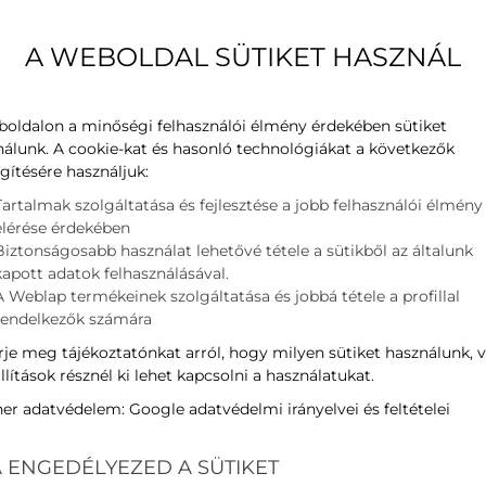
ljesítmény
Teljesítmény
Hűtés
+
A WEBOLDAL SÜTIKET HASZNÁL
Teljesítmény
Fűtés
SEER
Hűtés
űrő
SCOP
Fűtés
boldalon a minőségi felhasználói élmény érdekében sütiket
nálunk. A cookie-kat és hasonló technológiákat a következők
Energia osztály
hűtés/fűtés
gítésére használjuk:
ljesítmény
Zajszint
Beltéri
Tartalmak szolgáltatása és fejlesztése a jobb felhasználói élmény
Zajszint
Kültéri
elérése érdekében
kW kW
Hűtőközeg töltet típus
Biztonságosabb használat lehetővé tétele a sütikből az általunk
kapott adatok felhasználásával.
Méretek (szél x mag x mély)
Beltéri
A Weblap termékeinek szolgáltatása és jobbá tétele a profillal
Méretek (szél x mag x mély)
Kültéri
rendelkezők számára
Nettó tömeg
Beltéri
je meg tájékoztatónkat arról, hogy milyen sütiket használunk, 
Nettó tömeg
Kültéri
llítások résznél ki lehet kapcsolni a használatukat.
Üzemi áramfelvétel
Hűtés
ner adatvédelem:
Google adatvédelmi irányelvei és feltételei
Üzemi áramfelvétel
Fűtés
 ENGEDÉLYEZED A SÜTIKET