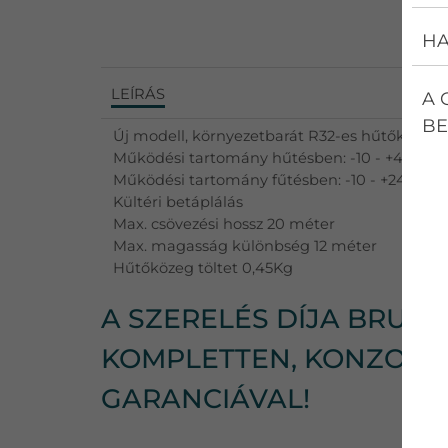
HA
LEÍRÁS
A 
BE
Új modell, környezetbarát R32-es hűtőközegg
Működési tartomány hűtésben: -10 - +46°C
Működési tartomány fűtésben: -10 - +24°C
Kültéri betáplálás
Max. csövezési hossz 20 méter
Max. magasság különbség 12 méter
Hűtőközeg töltet 0,45Kg
A SZERELÉS DÍJA BRUTTÓ
KOMPLETTEN, KONZOLLA
GARANCIÁVAL!