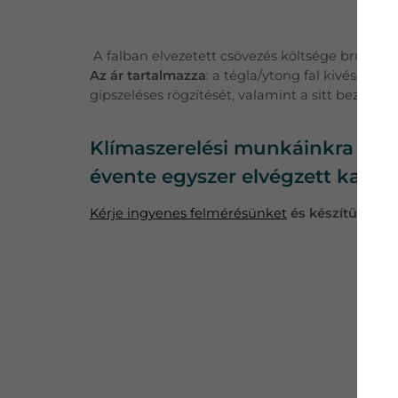
A falban elvezetett csövezés költsége bruttó 20
Az ár tartalmazza
: a tégla/ytong fal kivésését,
gipszeléses rögzítését, valamint a sitt bezsákolá
Klímaszerelési munkáinkra minde
évente egyszer elvégzett karba
Kérje ingyenes felmérésünket
és készítünk Önn