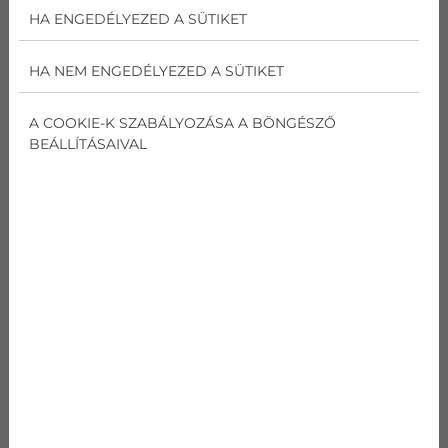
AJÁNLATOT KÉREK
HA ENGEDÉLYEZED A SÜTIKET
HA NEM ENGEDÉLYEZED A SÜTIKET
MITSUBISHI INVERTERES SPLIT
KLÍMA
A COOKIE-K SZABÁLYOZÁSA A BÖNGÉSZŐ
BEÁLLÍTÁSAIVAL
kódnév
Mitsubishi MSZ-
EF25VE B
(fekete)/MUZ-
EF25VE PREMIUM
Teljesítmény
Hűtés
2.5
kW
Teljesítmény
Fűtés
3.2
kW
SEER
Hűtés
8,50
W/W
SCOP
Fűtés
4,70
W/W