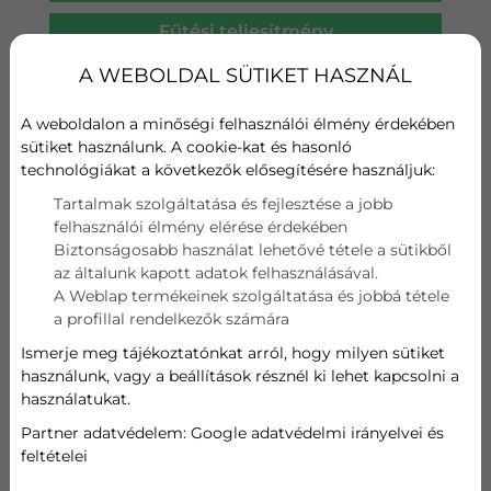
Fűtési teljesítmény
A++
A WEBOLDAL SÜTIKET HASZNÁL
Wifi
A weboldalon a minőségi felhasználói élmény érdekében
sütiket használunk. A cookie-kat és hasonló
Szűrő
technológiákat a következők elősegítésére használjuk:
Hűtési teljesítmény
Tartalmak szolgáltatása és fejlesztése a jobb
felhasználói élmény elérése érdekében
Biztonságosabb használat lehetővé tétele a sütikből
2.5 kW
az általunk kapott adatok felhasználásával.
A Weblap termékeinek szolgáltatása és jobbá tétele
Fűtési teljesítmény
a profillal rendelkezők számára
Ismerje meg tájékoztatónkat arról, hogy milyen sütiket
3.2 kW
használunk, vagy a beállítások résznél ki lehet kapcsolni a
használatukat.
509 000
Ft
Partner adatvédelem:
Google adatvédelmi irányelvei és
feltételei