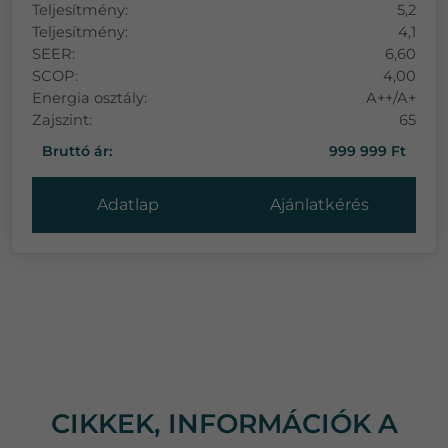
Teljesítmény:
5,2
Teljesítmény:
4,1
SEER:
6,60
SCOP:
4,00
Energia osztály:
A++/A+
Zajszint:
65
Bruttó ár:
999 999 Ft
Adatlap
Ajánlatkérés
CIKKEK, INFORMÁCIÓK A