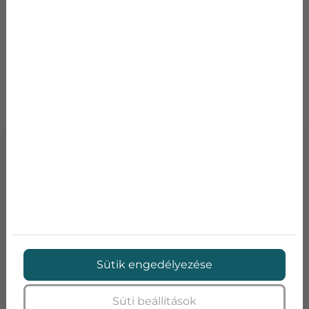
TOVÁBBI TERMÉKEK
Sütik engedélyezése
DAIKIN MCK55W
Süti beállítások