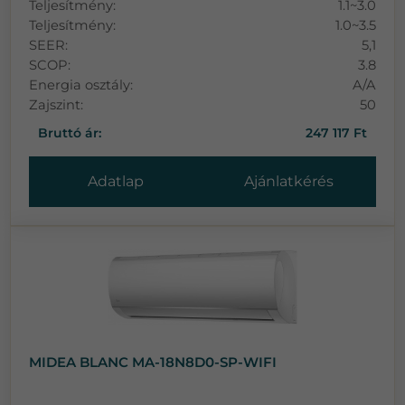
Teljesítmény:
1.1~3.0
Teljesítmény:
1.0~3.5
SEER:
5,1
SCOP:
3.8
Energia osztály:
A/A
Zajszint:
50
Bruttó ár:
247 117 Ft
Adatlap
Ajánlatkérés
MIDEA BLANC MA-18N8D0-SP-WIFI