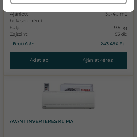
Típus:
MCK55W
Méret:
700x270x270
Ajánlott
30-40 m2
helyiségméret:
Súly:
9,5 kg
Zajszint:
53 db
Bruttó ár:
243 490 Ft
Adatlap
Ajánlatkérés
AVANT INVERTERES KLÍMA