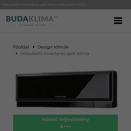
Mitsubishi inverteres split klíma Mitsubishi MSZ-EF25VE B (fekete)/MUZ-EF25VE PREMIUM | BudaKlíma klíma, klímaszerelés
Főoldal
Design klímák
Mitsubishi inverteres split klíma
Hűtési teljesítmény
A+++