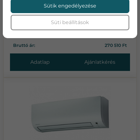
Teljesítmény:
2.6
Sütik engedélyezése
Teljesítmény:
2.9
SEER:
7,00
SCOP:
4,00
Süti beállítások
Energia osztály:
A++ / A+
Zajszint:
53
Bruttó ár:
270 510 Ft
Adatlap
Ajánlatkérés