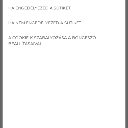
HA ENGEDÉLYEZED A SÜTIKET
AJÁNLATOT KÉREK
HA NEM ENGEDÉLYEZED A SÜTIKET
NZ NORDIC ETHEREA
A COOKIE-K SZABÁLYOZÁSA A BÖNGÉSZŐ
INVERTERES KLÍMA
BEÁLLÍTÁSAIVAL
kódnév
Panasonic KIT-
NZ25TKE
Teljesítmény
Hűtés
3,4
kW
Teljesítmény
Fűtés
2,5
kW
SEER
Hűtés
7,4
W/W
SCOP
Fűtés
4,6
W/W