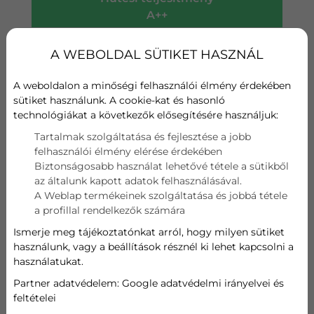
A++
Fűtési teljesítmény
A WEBOLDAL SÜTIKET HASZNÁL
A+
A weboldalon a minőségi felhasználói élmény érdekében
Wifi
sütiket használunk. A cookie-kat és hasonló
technológiákat a következők elősegítésére használjuk:
Szűrő
Tartalmak szolgáltatása és fejlesztése a jobb
felhasználói élmény elérése érdekében
Hűtési teljesítmény
Biztonságosabb használat lehetővé tétele a sütikből
az általunk kapott adatok felhasználásával.
3,4 kW
A Weblap termékeinek szolgáltatása és jobbá tétele
a profillal rendelkezők számára
Fűtési teljesítmény
Ismerje meg tájékoztatónkat arról, hogy milyen sütiket
használunk, vagy a beállítások résznél ki lehet kapcsolni a
2,5 kW
használatukat.
Partner adatvédelem:
Google adatvédelmi irányelvei és
634 213
Ft
feltételei