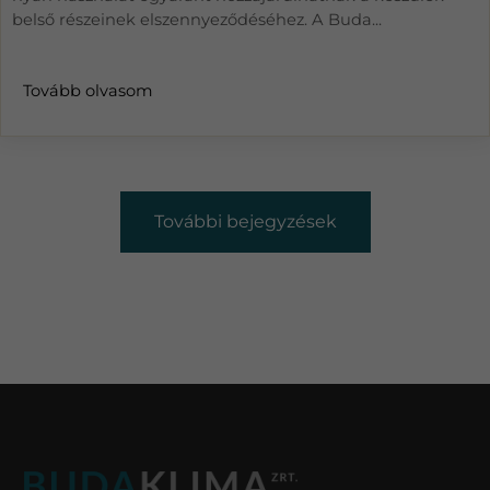
belső részeinek elszennyeződéséhez. A Buda...
Tovább olvasom
További bejegyzések