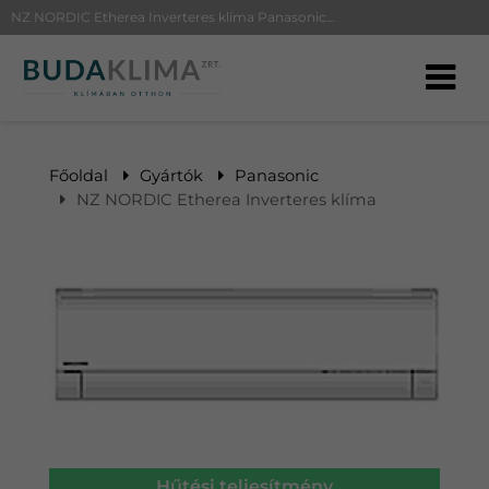
NZ NORDIC Etherea Inverteres klíma Panasonic KIT-NZ25TKE | BudaKlíma klíma, klímaszerelés
Főoldal
Gyártók
Panasonic
NZ NORDIC Etherea Inverteres klíma
Hűtési teljesítmény