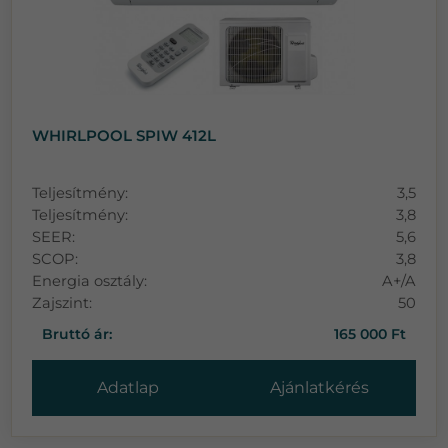
WHIRLPOOL SPIW 412L
Teljesítmény:
3,5
Teljesítmény:
3,8
SEER:
5,6
SCOP:
3,8
Energia osztály:
A+/A
Zajszint:
50
Bruttó ár:
165 000 Ft
Adatlap
Ajánlatkérés