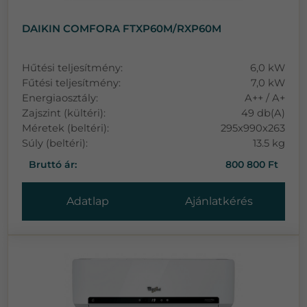
DAIKIN COMFORA FTXP60M/RXP60M
Hűtési teljesítmény:
6,0 kW
Fűtési teljesítmény:
7,0 kW
Energiaosztály:
A++ / A+
Zajszint (kültéri):
49 db(A)
Méretek (beltéri):
295x990x263
Súly (beltéri):
13.5 kg
Bruttó ár:
800 800 Ft
Adatlap
Ajánlatkérés