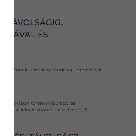
SI TÁVOLSÁGIG,
ÁMLÁVAL ÉS
hozni Önnek. Kizárólag számlával, garanciával
latát!
ábelcsatornában történő kiépítést, az
átöltést, kábelcsatornát), a csövezést 3