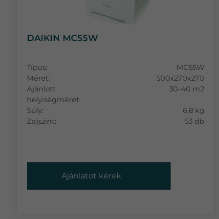
DAIKIN MC55W
Típus:
MC55W
Méret:
500x270x270
Ajánlott
30-40 m2
helyiségméret:
Súly:
6,8 kg
Zajszint:
53 db
Ajánlatot kérek