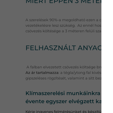
MIÉRT ÉPPEN 3 MÉTER 
A szerelések 90%-a megoldható ezen a csőhossz
vezetékelésre lesz szükség. Az ennél hosszabb
csövezés költésége a 3 méteren felüli szakaszr
FELHASZNÁLT ANYAGOK
A falban elvezetett csövezés költsége bruttó 20
Az ár tartalmazza
: a tégla/ytong fal kivésését,
gipszeléses rögzítését, valamint a sitt bezsákolá
Klímaszerelési munkáinkra minde
évente egyszer elvégzett karba
Kérje ingyenes felmérésünket
és készítünk Önn