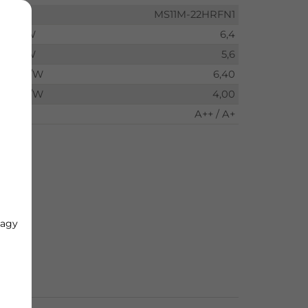
MS11M-22HRFN1
kW
6,4
kW
5,6
W/W
6,40
W/W
4,00
A++ / A+
vagy