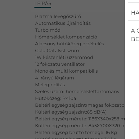
LEÍRÁS
HA
Plazma levegőszűrő
Automatikus újraindítás
A 
Turbo mód
Hőmérséklet kompenzáció
BE
Alacsony hűtőközeg érzékelés
Cold Catalyst szűrő
1W készenléti üzzemmód
12 fokozatú ventillátor
Mono és multi kompatibilis
4 irányú légáram
Melegindítás
Széles üzemi hőmérséklettartomány
Hütőközeg: R410a
Beltéri egység zajszint(magas fokozatban):63
Kültéri egység zajszint:68 dB(A)
Beltéri egység mérete: 1186X340x258 mm
Kültéri egység mérete: 845X700X320 mm
Beltéri egység bruttó tömege: 16 kg