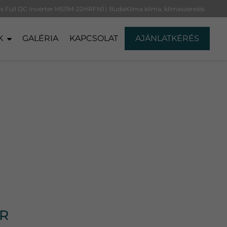
is Full DC Inverter MS11M-22HRFN1 | BudaKlíma klíma, klímaszerelés
K
GALÉRIA
KAPCSOLAT
AJÁNLATKÉRÉS
ER