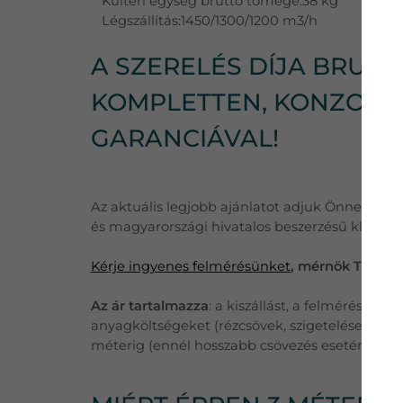
Kültéri egység bruttó tömege:38 kg
Légszállítás:1450/1300/1200 m3/h
A SZERELÉS DÍJA BRUTTÓ
KOMPLETTEN, KONZOLLA
GARANCIÁVAL!
Az aktuális legjobb ajánlatot adjuk Önnek, töb
és magyarországi hivatalos beszerzésű klímák
Kérje ingyenes felmérésünket
, mérnök Tanácsa
Az ár tartalmazza
: a kiszállást, a felmérést, eg
anyagköltségeket (rézcsövek, szigetelések, külté
méterig (ennél hosszabb csövezés esetén a plu