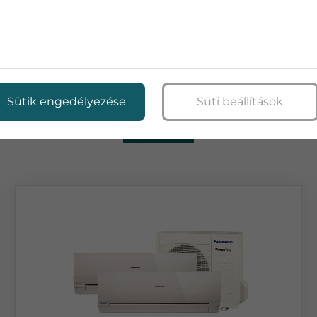
TOVÁBBI TERMÉKEK
Sütik engedélyezése
Süti beállítások