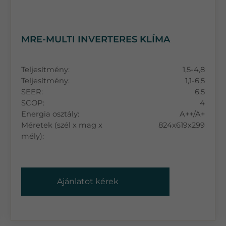
MRE-MULTI INVERTERES KLÍMA
Teljesítmény:
1,5-4,8
Teljesítmény:
1,1-6,5
SEER:
6.5
SCOP:
4
Energia osztály:
A++/A+
Méretek (szél x mag x
824x619x299
mély):
Ajánlatot kérek