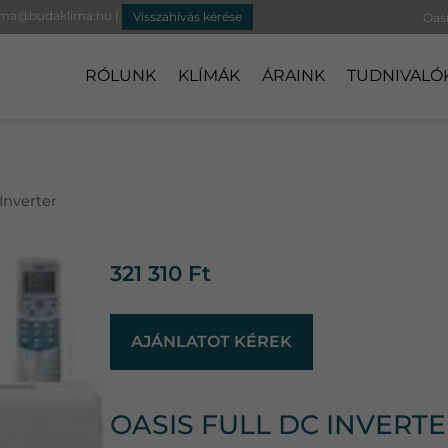
ima@budaklima.hu
|
Visszahívás kérése
Oas
RÓLUNK
KLÍMÁK
ÁRAINK
TUDNIVALÓ
Inverter
321 310
Ft
AJÁNLATOT KÉREK
OASIS FULL DC INVERT