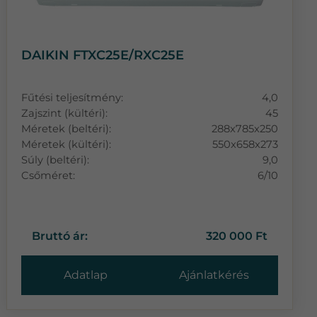
DAIKIN FTXC25E/RXC25E
Fűtési teljesítmény:
4,0
Zajszint (kültéri):
45
Méretek (beltéri):
288x785x250
Méretek (kültéri):
550x658x273
Súly (beltéri):
9,0
Csőméret:
6/10
Bruttó ár:
320 000 Ft
Adatlap
Ajánlatkérés