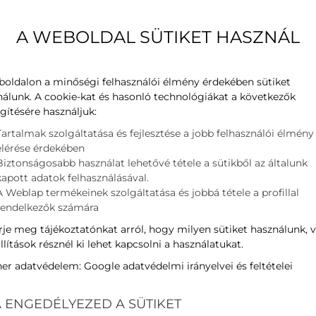
kódnév
A WEBOLDAL SÜTIKET HASZNÁL
Teljesítmény
Hűtés
Teljesítmény
Fűtés
SEER
Hűtés
boldalon a minőségi felhasználói élmény érdekében sütiket
nálunk. A cookie-kat és hasonló technológiákat a következők
SCOP
Fűtés
ljesítmény
gítésére használjuk:
Energia osztály
hűtés/fűtés
+
Tartalmak szolgáltatása és fejlesztése a jobb felhasználói élmény
elérése érdekében
Kategóriák:
Klímák
,
Midea
,
Biztonságosabb használat lehetővé tétele a sütikből az általunk
űrő
kapott adatok felhasználásával.
A Weblap termékeinek szolgáltatása és jobbá tétele a profillal
rendelkezők számára
ljesítmény
je meg tájékoztatónkat arról, hogy milyen sütiket használunk, 
 kW
llítások résznél ki lehet kapcsolni a használatukat.
ner adatvédelem:
Google adatvédelmi irányelvei és feltételei
 ENGEDÉLYEZED A SÜTIKET