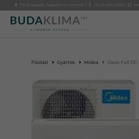
1116 Budapest, Alabástrom utca 45. |
06 20 404 0404 |
kl
Főoldal
Gyártók
Midea
Oasis Full DC 