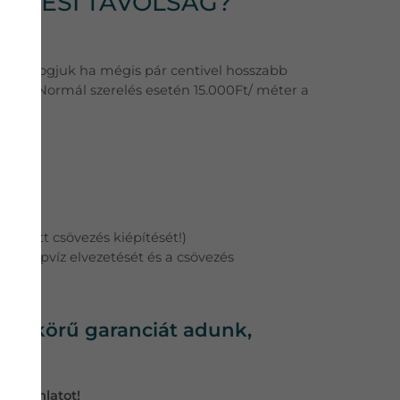
VEZÉSI TÁVOLSÁG?
 sem fogjuk ha mégis pár centivel hosszabb
tban. Normál szerelés esetén 15.000Ft/ méter a
ezetett csövezés kiépítését!)
 a cseppvíz elvezetését és a csövezés
ljes körű garanciát adunk,
árajánlatot!